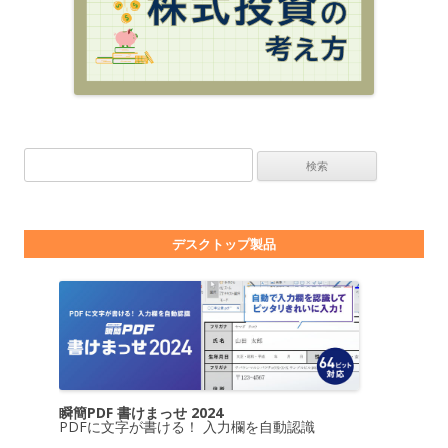
検索:
デスクトップ製品
瞬簡PDF 書けまっせ 2024
PDFに文字が書ける！ 入力欄を自動認識