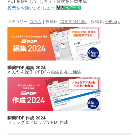
PDFを解析して しおり・目次を自動生成
投票をお願いいたします
カテゴリー:
コラム
| 投稿日:
2010年9月10日
|
投稿者:
AHEntry
瞬簡PDF 編集 2024
かんたん操作でPDFを自由自在に編集
瞬簡PDF 作成 2024
ドラッグ＆ドロップでPDF作成