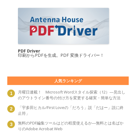
PDF Driver
印刷からPDFを生成。PDF 変換ドライバー！
人気ランキング
月曜日連載！ Microsoft Wordスタイル探索（12）―見出し
のアウトライン番号の付け方を変更する確実・簡単な方法
「宇多田ヒカル/First Loveの「だろう」説「だはー」説に終
止符」
無料のPDF編集ツールはどの程度使えるか―無料とは名ばか
りのAdobe Acrobat Web