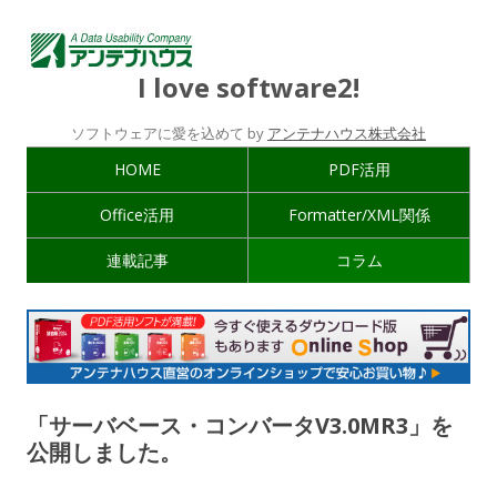
I love software2!
ソフトウェアに愛を込めて by
アンテナハウス株式会社
HOME
PDF活用
Office活用
Formatter/XML関係
連載記事
コラム
「サーバベース・コンバータV3.0MR3」を
公開しました。