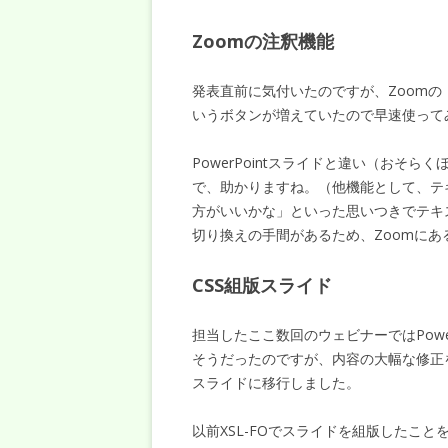
Zoomの注釈機能
発表直前に気付いたのですが、Zoom
いうボタンが増えていたので早速使って
PowerPointスライドと違い（おそ
で、助かりますね。（他機能として、テ
方がいいかな」といった思いつきでテキ
切り換えの手間があるため、Zoomに
CSS組版スライド
担当したここ数回のウェビナーではPowe
そうだったのですが、内容の大幅な修正を行うつ
スライドに移行しました。
以前XSL-FOでスライドを組版したこ