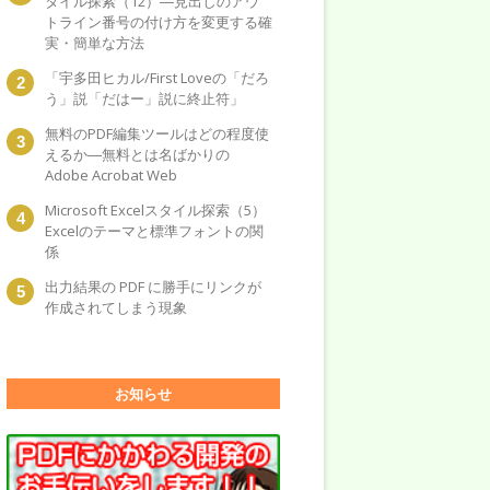
タイル探索（12）―見出しのアウ
トライン番号の付け方を変更する確
実・簡単な方法
「宇多田ヒカル/First Loveの「だろ
う」説「だはー」説に終止符」
無料のPDF編集ツールはどの程度使
えるか―無料とは名ばかりの
Adobe Acrobat Web
Microsoft Excelスタイル探索（5）
Excelのテーマと標準フォントの関
係
出力結果の PDF に勝手にリンクが
作成されてしまう現象
お知らせ