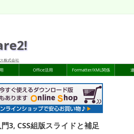
are2!
ス株式会社
活用
Office活用
Formatter/XML関係
門3, CSS組版スライドと補足