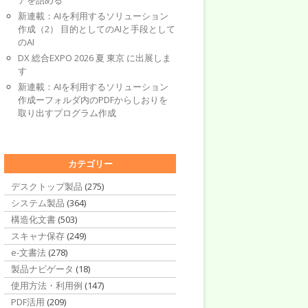
アを詰める
新連載：AIを利用するソリューション
作成（2） 目的としてのAIと手段として
のAI
DX 総合EXPO 2026 夏 東京 に出展しま
す
新連載：AIを利用するソリューション
作成ーフォルダ内のPDFからしおりを
取り出すプログラム作成
カテゴリー
デスクトップ製品
(275)
システム製品
(364)
構造化文書
(503)
スキャナ保存
(249)
e-文書法
(278)
製品ナビゲータ
(18)
使用方法・利用例
(147)
PDF活用
(209)