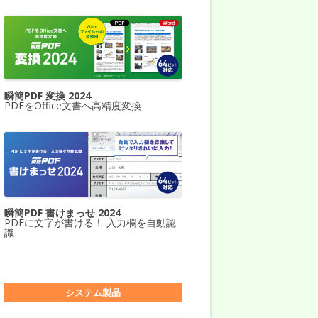
瞬簡PDF 変換 2024
PDFをOffice文書へ高精度変換
瞬簡PDF 書けまっせ 2024
PDFに文字が書ける！ 入力欄を自動認
識
システム製品