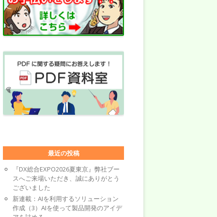
最近の投稿
『DX総合EXPO2026夏東京』弊社ブー
スへご来場いただき、誠にありがとう
ございました
新連載：AIを利用するソリューション
作成（3）AIを使って製品開発のアイデ