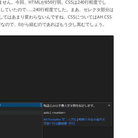
せん。今回、HTMLが650行弱、CSSは240行程度でし
換していたので……240行程度でした。まあ、セレクタ部分は
てはあまり変わらないんですね。CSSについてはAH CSS
んだ上でなので、0から組むのであればもう少し嵩むでしょう。