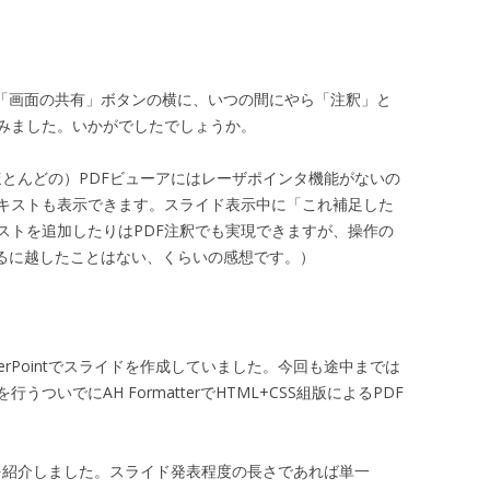
の「画面の共有」ボタンの横に、いつの間にやら「注釈」と
みました。いかがでしたでしょうか。
らくほとんどの）PDFビューアにはレーザポインタ機能がないの
キストも表示できます。スライド表示中に「これ補足した
ストを追加したりはPDF注釈でも実現できますが、操作の
あるに越したことはない、くらいの感想です。）
rPointでスライドを作成していました。今回も途中までは
いでにAH FormatterでHTML+CSS組版によるPDF
とを紹介しました。スライド発表程度の長さであれば単一