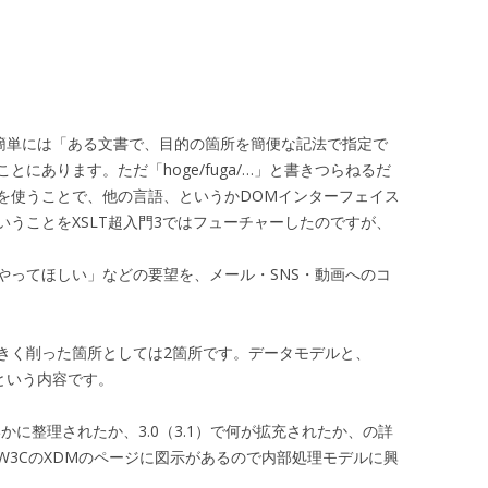
、簡単には「ある文書で、目的の箇所を簡便な記法で指定で
にあります。ただ「hoge/fuga/…」と書きつらねるだ
を使うことで、他の言語、というかDOMインターフェイス
うことをXSLT超入門3ではフューチャーしたのですが、
やってほしい」などの要望を、メール・SNS・動画へのコ
きく削った箇所としては2箇所です。データモデルと、
するという内容です。
でいかに整理されたか、3.0（3.1）で何が拡充されたか、の詳
W3CのXDMのページに図示があるので内部処理モデルに興