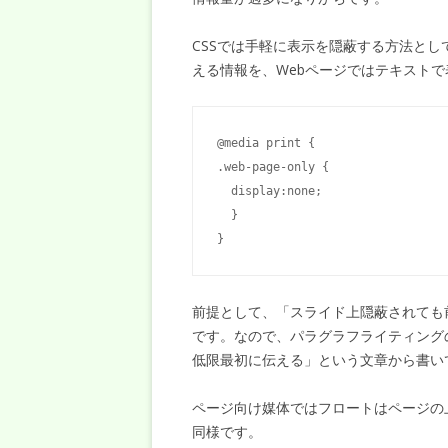
CSSでは手軽に表示を隠蔽する方法としてd
える情報を、Webページではテキスト
@media print {

.web-page-only {

  display:none;

  }

}
前提として、「スライド上隠蔽されても
です。なので、パラグラフライティングの基
低限最初に伝える」という文章から書い
ページ向け媒体ではフロートはページの上端
同様です。