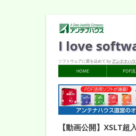
I love softw
ソフトウェアに愛を込めて by
アンテナハウ
HOME
PDF
【動画公開】XSLT超入