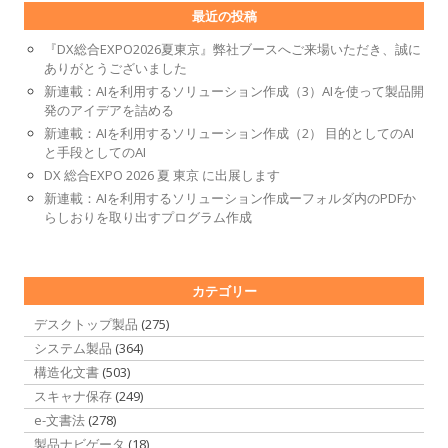
最近の投稿
『DX総合EXPO2026夏東京』弊社ブースへご来場いただき、誠に
ありがとうございました
新連載：AIを利用するソリューション作成（3）AIを使って製品開
発のアイデアを詰める
新連載：AIを利用するソリューション作成（2） 目的としてのAI
と手段としてのAI
DX 総合EXPO 2026 夏 東京 に出展します
新連載：AIを利用するソリューション作成ーフォルダ内のPDFか
らしおりを取り出すプログラム作成
カテゴリー
デスクトップ製品
(275)
システム製品
(364)
構造化文書
(503)
スキャナ保存
(249)
e-文書法
(278)
製品ナビゲータ
(18)