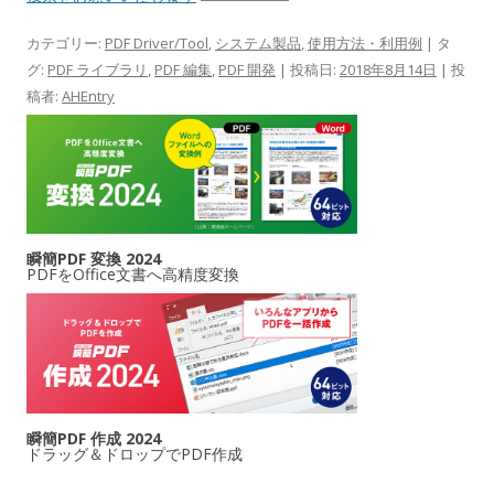
カテゴリー:
PDF Driver/Tool
,
システム製品
,
使用方法・利用例
| タ
グ:
PDF ライブラリ
,
PDF 編集
,
PDF 開発
| 投稿日:
2018年8月14日
|
投
稿者:
AHEntry
瞬簡PDF 変換 2024
PDFをOffice文書へ高精度変換
瞬簡PDF 作成 2024
ドラッグ＆ドロップでPDF作成