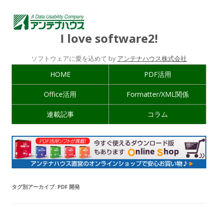
I love software2!
ソフトウェアに愛を込めて by
アンテナハウス株式会社
HOME
PDF活用
Office活用
Formatter/XML関係
連載記事
コラム
タグ別アーカイブ:
PDF 開発