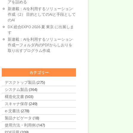
アを詰める
新連載：AIを利用するソリューション
作成（2） 目的としてのAIと手段として
のAI
DX 総合EXPO 2026 夏 東京 に出展しま
す
新連載：AIを利用するソリューション
作成ーフォルダ内のPDFからしおりを
取り出すプログラム作成
カテゴリー
デスクトップ製品
(275)
システム製品
(364)
構造化文書
(503)
スキャナ保存
(249)
e-文書法
(278)
製品ナビゲータ
(18)
使用方法・利用例
(147)
PDF活用
(209)