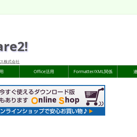
are2!
ス株式会社
活用
Office活用
Formatter/XML関係