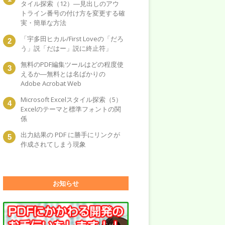
タイル探索（12）―見出しのアウ
トライン番号の付け方を変更する確
実・簡単な方法
「宇多田ヒカル/First Loveの「だろ
う」説「だはー」説に終止符」
無料のPDF編集ツールはどの程度使
えるか―無料とは名ばかりの
Adobe Acrobat Web
Microsoft Excelスタイル探索（5）
Excelのテーマと標準フォントの関
係
出力結果の PDF に勝手にリンクが
作成されてしまう現象
お知らせ