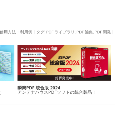
使用方法・利用例
| タグ:
PDF ライブラリ
,
PDF 編集
,
PDF 開発
|
瞬簡PDF 統合版 2024
アンテナハウスPDFソフトの統合製品！
成