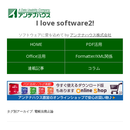
I love software2!
ソフトウェアに愛を込めて by
アンテナハウス株式会社
HOME
PDF活用
Office活用
Formatter/XML関係
連載記事
コラム
タグ別アーカイブ:
電帳法廃止論