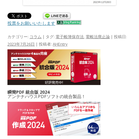
投票をお願いいたします
カテゴリー:
コラム
| タグ:
電子帳簿保存法
,
電帳法廃止論
| 投稿日:
2023年7月26日
|
投稿者:
AHEntry
瞬簡PDF 統合版 2024
アンテナハウスPDFソフトの統合製品！