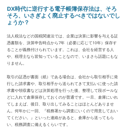
DX時代に逆行する電子帳簿保存法は、そろ
そろ、いさぎよく廃止するべきではないでし
ょうか？
法人税法などの国税関連法では、企業は決算に影響を与える証
憑書類を、決算申告時点から7年（必要に応じて10年）保存す
ることが義務付けられています。これは、会社を経営する人
や、税理士なら皆知っていることなので、いまさら話題にもな
りません。
取引の証憑が書面（紙）である場合は、会社から取引相手に発
行した請求書や、取引相手から送られてきて支払いに使った請
求書や領収書などは決算処理を行った後、整理して段ボールな
どに入れて倉庫保存しておくのが普通です。一旦、倉庫にいれ
てしまえば、後日、取り出してみることはほとんどありませ
ん。何年かに一回、『税務署から調査にいくので用意しておい
てください。』といった連絡があると、倉庫から送ってもら
い、税務調査に備えるくらいです。