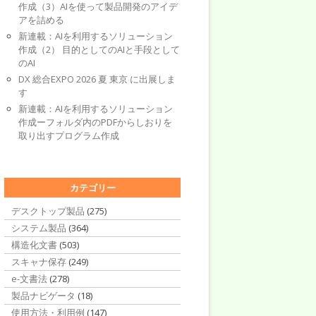
作成（3）AIを使って製品開発のアイデ
アを詰める
新連載：AIを利用するソリューション
作成（2） 目的としてのAIと手段として
のAI
DX 総合EXPO 2026 夏 東京 に出展しま
す
新連載：AIを利用するソリューション
作成ーフォルダ内のPDFからしおりを
取り出すプログラム作成
カテゴリー
デスクトップ製品
(275)
システム製品
(364)
構造化文書
(503)
スキャナ保存
(249)
e-文書法
(278)
製品ナビゲータ
(18)
使用方法・利用例
(147)