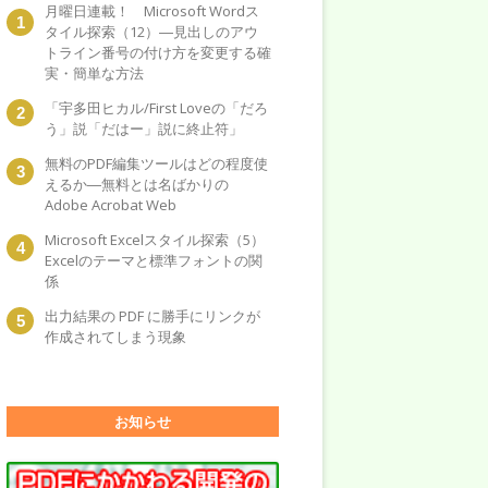
月曜日連載！ Microsoft Wordス
タイル探索（12）―見出しのアウ
トライン番号の付け方を変更する確
実・簡単な方法
「宇多田ヒカル/First Loveの「だろ
う」説「だはー」説に終止符」
無料のPDF編集ツールはどの程度使
えるか―無料とは名ばかりの
Adobe Acrobat Web
Microsoft Excelスタイル探索（5）
Excelのテーマと標準フォントの関
係
出力結果の PDF に勝手にリンクが
作成されてしまう現象
お知らせ