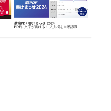
瞬簡PDF 書けまっせ 2024
PDFに文字が書ける！ 入力欄を自動認識