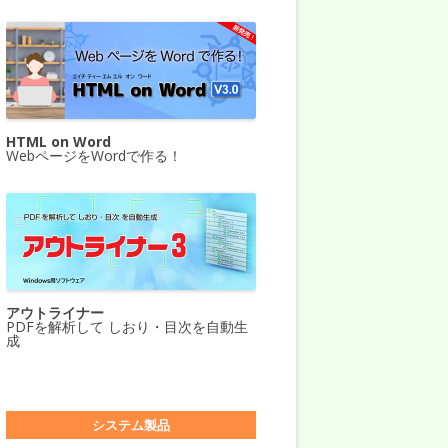
HTML on Word
WebページをWordで作る！
アウトライナー
PDFを解析して しおり・目次を自動生
成
システム製品