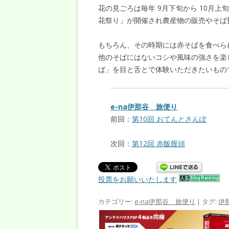
花の見ごろは毎年 9月下旬から 10月
花祭り」が開催され農産物の販売やそば
もちろん、その時期には赤そばを食べら
他のそばにはないコシや風味の強さを楽
ば」を目と舌とで体験いただきたいもの
e-na伊那谷 旅便り
前回：
第10回 おてんとさんぽ
次回：
第12回 赤飯饅頭
投票をお願いいたします
カテゴリー:
e-na伊那谷 旅便り
| タグ:
伊