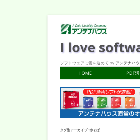
I love softw
ソフトウェアに愛を込めて by
アンテナハウ
HOME
PDF
タグ別アーカイブ:
赤そば