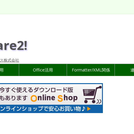
are2!
ス株式会社
活用
Office活用
Formatter/XML関係