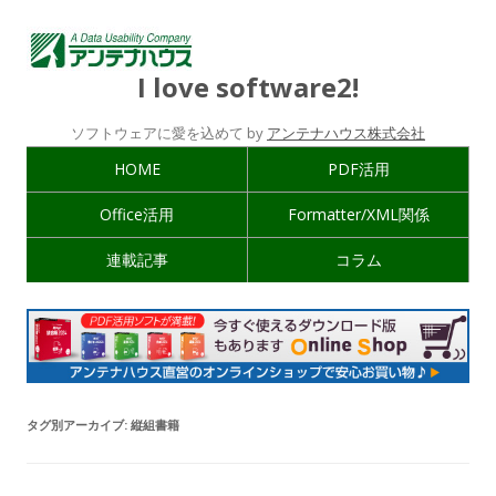
I love software2!
ソフトウェアに愛を込めて by
アンテナハウス株式会社
HOME
PDF活用
Office活用
Formatter/XML関係
連載記事
コラム
タグ別アーカイブ:
縦組書籍