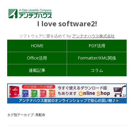
I love software2!
ソフトウェアに愛を込めて by
アンテナハウス株式会社
HOME
PDF活用
Office活用
Formatter/XML関係
連載記事
コラム
タグ別アーカイブ:
再配布