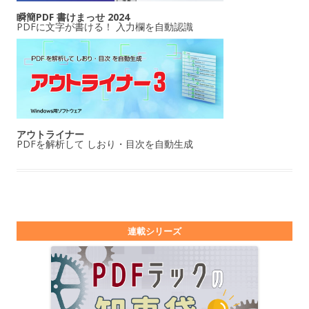
瞬簡PDF 書けまっせ 2024
PDFに文字が書ける！ 入力欄を自動認識
アウトライナー
PDFを解析して しおり・目次を自動生成
連載シリーズ