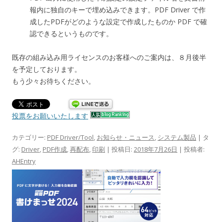
報内に独自のキーで埋め込みできます。PDF Driver で作
成したPDFがどのような設定で作成したものか PDF で確
認できるというものです。
既存の組み込み用ライセンスのお客様へのご案内は、８月後半
を予定しております。
もう少々お待ちください。
投票をお願いいたします
カテゴリー:
PDF Driver/Tool
,
お知らせ・ニュース
,
システム製品
| タ
グ:
Driver
,
PDF作成
,
再配布
,
印刷
| 投稿日:
2018年7月26日
|
投稿者:
AHEntry