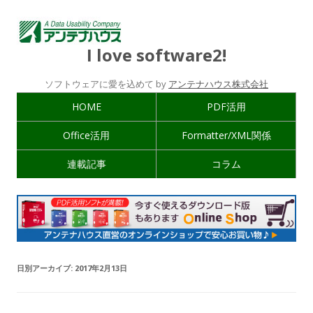
I love software2!
ソフトウェアに愛を込めて by
アンテナハウス株式会社
HOME
PDF活用
Office活用
Formatter/XML関係
連載記事
コラム
日別アーカイブ:
2017年2月13日