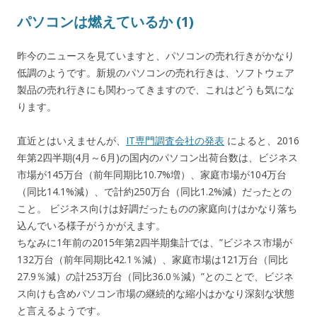
パソコンは燃えているか (1)
昨今のニュースを見ていますと、パソコンの売れ行きがかなり
低調のようです。新規のパソコンの売れ行きは、ソフトウェア
製品の売れ行きにも関わってきますので、これはどうも気にな
ります。
直近とはいえませんが、
IT専門調査会社の発表
によると、2016
年第2四半期(4月～6月)の国内のパソコン出荷台数は、ビジネス
市場が145万台（前年同期比10.7%増）、家庭市場が104万台
（同比14.1%減）、で計約250万台（同比1.2%減）だったとの
こと。 ビジネス向けは好調だったものの家庭向けはかなり落ち
込んでいる様子がうかがえます。
ちなみに1年前の2015年第2四半期集計では、”ビジネス市場が
132万台（前年同期比42.1％減）、家庭市場は121万台（同比
27.9％減）の計253万台（同比36.0％減）”とのことで、ビジネ
ス向けも含めパソコン市場の継続的な縮小はかなり深刻な状態
と言えるようです。