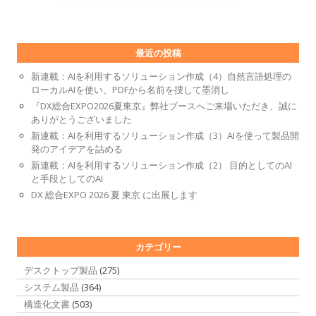
最近の投稿
新連載：AIを利用するソリューション作成（4）自然言語処理の
ローカルAIを使い、PDFから名前を捜して墨消し
『DX総合EXPO2026夏東京』弊社ブースへご来場いただき、誠に
ありがとうございました
新連載：AIを利用するソリューション作成（3）AIを使って製品開
発のアイデアを詰める
新連載：AIを利用するソリューション作成（2） 目的としてのAI
と手段としてのAI
DX 総合EXPO 2026 夏 東京 に出展します
カテゴリー
デスクトップ製品
(275)
システム製品
(364)
構造化文書
(503)