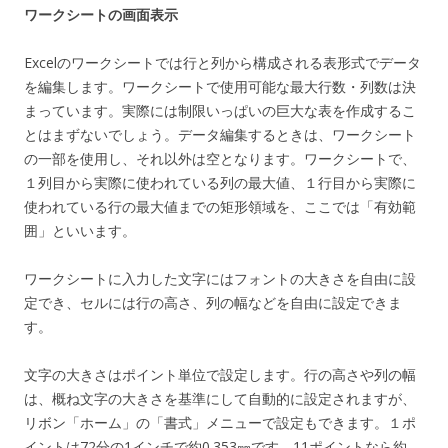
ワークシートの画面表示
Excelのワークシートでは行と列から構成される表形式でデータ
を編集します。ワークシートで使用可能な最大行数・列数は決
まっています。実際には制限いっぱいの巨大な表を作成するこ
とはまずないでしょう。データ編集するときは、ワークシート
の一部を使用し、それ以外は空となります。ワークシートで、
１列目から実際に使われている列の最大値、１行目から実際に
使われている行の最大値までの矩形領域を、ここでは「有効範
囲」といいます。
ワークシートに入力した文字にはフォントの大きさを自由に設
定でき、セルには行の高さ、列の幅などを自由に設定できま
す。
文字の大きさはポイント単位で設定します。行の高さや列の幅
は、概ね文字の大きさを基準にして自動的に設定されますが、
リボン「ホーム」の「書式」メニューで設定もできます。１ポ
イントは72分の1インチで約0.353㎜です。11ポイントなら約