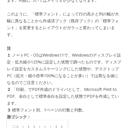
ます。列数についてはメイリオが少なくなります。
このように、「標準フォント」によって行の高さと列の幅が大
幅に異なることから作成済ブック（既存ブック）の「標準フォ
ント」を変更するとレイアウトがガラッと変わってしまいま
す。
注
１
ノートPC・OSはWindows11で、Windowsのディスプレイ設
定・拡大縮小125%に設定した状態で調べたものです。ディスプ
レイ設定をカスタムスケーリングにした状態や、デスクトップ
PC（拡大・縮小倍率100%になることが多い）では異なる値に
なるのでご注意ください。
２
「印刷」でPDF作成のドライバとして、Microsoft Print to
PDF、余白として標準余白を設定した状態でPDFを作成してい
ます。
３
標準フォント別、1ページの行数と列数。
游ゴシック：