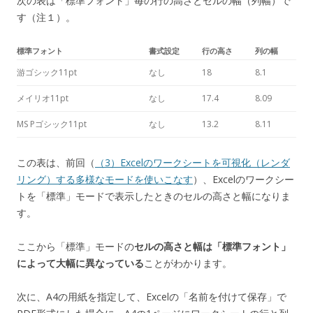
次の表は「標準フォント」毎の行の高さとセルの幅（列幅）で
す（注１）。
標準フォント
書式設定
行の高さ
列の幅
游ゴシック11pt
なし
18
8.1
メイリオ11pt
なし
17.4
8.09
MS Pゴシック11pt
なし
13.2
8.11
この表は、前回（
（3）Excelのワークシートを可視化（レンダ
リング）する多様なモードを使いこなす
）、Excelのワークシー
トを「標準」モードで表示したときのセルの高さと幅になりま
す。
ここから「標準」モードの
セルの高さと幅は「標準フォント」
によって大幅に異なっている
ことがわかります。
次に、A4の用紙を指定して、Excelの「名前を付けて保存」で