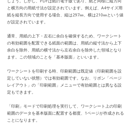
しょう。しかし、PDFは紙の電子版であり、紙と同様に縦方向
と横方向の用紙寸法が設定されています。例えば、A4サイズ用
紙を縦長方向で使用する場合、縦は297㎜、横は210㎜という値
が設定されています。
通常、用紙の上下・左右に余白を確保するため、ワークシート
の有効範囲を配置できる紙面の範囲は、用紙の縦寸法から上下
余白を除外、用紙の横寸法から左右余白を除外した領域となり
ます。この領域のことを「基本版面」といいます。
ワークシートを印刷する時、印刷範囲は既定値（印刷範囲を設
定していない状態）では有効範囲です。なお、リボン「ページ
レイアウト」の「印刷範囲」メニューで有効範囲とは異なる設
定もできます。
「印刷」モードで印刷処理を実行して、ワークシート上の印刷
範囲のデータを基本版面に配置する都度、1ページが作成される
ことになります。