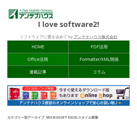
I love software2!
ソフトウェアに愛を込めて by
アンテナハウス株式会社
HOME
PDF活用
Office活用
Formatter/XML関係
連載記事
コラム
カテゴリー別アーカイブ:
MICROSOFT EXCELスタイル探索