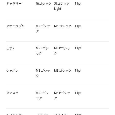
ギャラリー
游ゴシック
游ゴシック
11pt
Light
クオータブル
MS ゴシッ
MS ゴシック
11pt
ク
しずく
MS Pゴシ
MS Pゴシッ
11pt
ック
ク
シャボン
MS ゴシッ
MS ゴシック
11pt
ク
ダマスク
MS Pゴシ
MS Pゴシッ
11pt
ック
ク