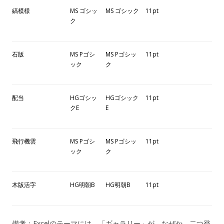
縞模様
MS ゴシッ
MS ゴシック
11pt
ク
石版
MS Pゴシ
MS Pゴシッ
11pt
ック
ク
配当
HGゴシッ
HGゴシック
11pt
クE
E
飛行機雲
MS Pゴシ
MS Pゴシッ
11pt
ック
ク
木版活字
HG明朝B
HG明朝B
11pt
備考：Excelのテーマには、「ギャラリー」が、なぜか、二つ登