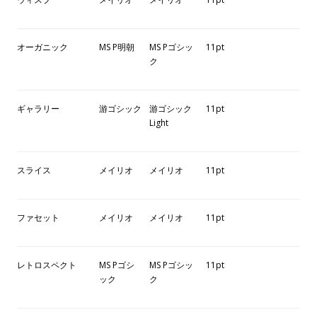
オーガニック
MS P明朝
MS Pゴシッ
11pt
ク
ギャラリー
游ゴシック
游ゴシック
11pt
Light
スライス
メイリオ
メイリオ
11pt
ファセット
メイリオ
メイリオ
11pt
レトロスペクト
MS Pゴシ
MS Pゴシッ
11pt
ック
ク