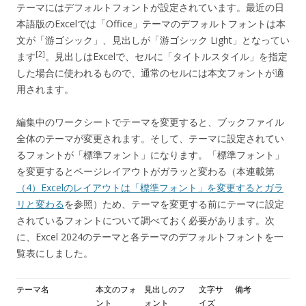
テーマにはデフォルトフォントが設定されています。最近の日
本語版のExcelでは「Office」テーマのデフォルトフォントは本
文が「游ゴシック」、見出しが「游ゴシック Light」となってい
[2]
ます
。見出しはExcelで、セルに「タイトルスタイル」を指定
した場合に使われるもので、通常のセルには本文フォントが適
用されます。
編集中のワークシートでテーマを変更すると、ブックファイル
全体のテーマが変更されます。そして、テーマに設定されてい
るフォントが「標準フォント」になります。「標準フォント」
を変更するとページレイアウトがガラッと変わる（本連載第
（4）Excelのレイアウトは「標準フォント」を変更するとガラ
リと変わる
を参照）ため、テーマを変更する前にテーマに設定
されているフォントについて調べておく必要があります。次
に、Excel 2024のテーマと各テーマのデフォルトフォントを一
覧表にしました。
テーマ名
本文のフォ
見出しのフ
文字サ
備考
ント
ォント
イズ