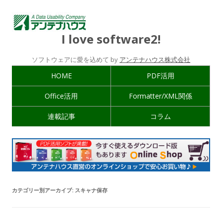
I love software2!
ソフトウェアに愛を込めて by
アンテナハウス株式会社
HOME
PDF活用
Office活用
Formatter/XML関係
連載記事
コラム
カテゴリー別アーカイブ:
スキャナ保存