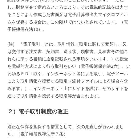
し、財務省令で定めるところにより、その電磁的記録を出力す
ることにより作成した書面又は電子計算機出力マイクロフィル
ムを保存する場合は、この限りではないとされています。（電
子帳簿保存法10）。
(注) 「電子取引」とは、取引情報（取引に関して受領し、又
は交付する注文書、契約書、送り状、領収書、見積書その他こ
れらに準ずる書類に通常記載される事項をいいます。）の授受
を電磁的方式により行う取引をいい（電子帳簿保存法2六）、い
わゆるＥＤＩ取引、インターネット等による取引、電子メール
により取引情報を授受する取引（添付ファイルによる場合を含
みます。）、インターネット上にサイトを設け、そのサイトを
通じて取引情報を授受する取引等が含まれます。
２）電子取引制度の改正
適正な保存を担保する措置として、次の見直しが行われまし
た。（電子帳簿保存法新７条）