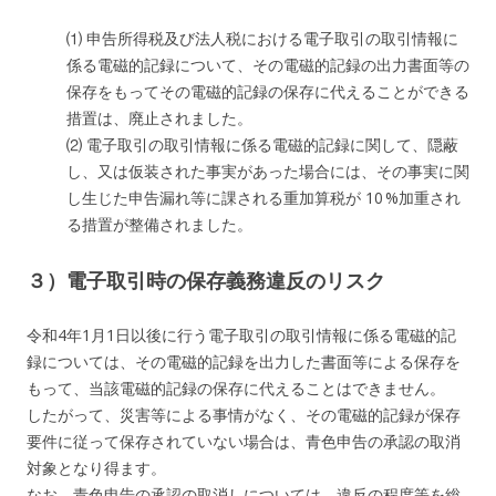
⑴ 申告所得税及び法人税における電子取引の取引情報に
係る電磁的記録について、その電磁的記録の出力書面等の
保存をもってその電磁的記録の保存に代えることができる
措置は、廃止されました。
⑵ 電子取引の取引情報に係る電磁的記録に関して、隠蔽
し、又は仮装された事実があった場合には、その事実に関
し生じた申告漏れ等に課される重加算税が 10 %加重され
る措置が整備されました。
３）電子取引時の保存義務違反のリスク
令和4年1月1日以後に行う電子取引の取引情報に係る電磁的記
録については、その電磁的記録を出力した書面等による保存を
もって、当該電磁的記録の保存に代えることはできません。
したがって、災害等による事情がなく、その電磁的記録が保存
要件に従って保存されていない場合は、青色申告の承認の取消
対象となり得ます。
なお、青色申告の承認の取消しについては、違反の程度等を総