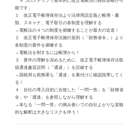
「４つのステップで基本的に改正電帳法の独自攻略が可
能です」
１ 改正電子帳簿保存法より法律用語定義と帳簿・書
類、スキャナ、電子取引の各制度を理解する
→電帳法の４つの制度を俯瞰することが最大の近道！
２ 改正電子帳簿保存法施行規則（「財務省令」）より
各制度の要件を俯瞰する
→電帳法を制するには帳簿から！
３ 要件の理解を深めるために、改正電子帳簿保存法取
扱通達趣旨説明（「通達」）を読破する
→国税局も税務署も「通達」を裏付けに確認指導してく
る！
４ 自社の導入目的に合致した「一問一答」を「財務省
令」や「通達」を参照しながら理解する
→単なる「一問一答」の摘み食いでの自社よがりな楽観
的な解釈は大きなリスクを伴う！