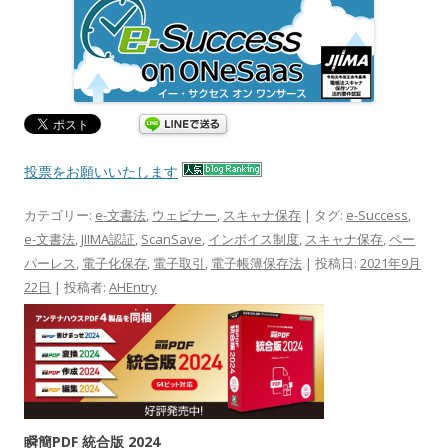
投票をお願いいたします
カテゴリー:
e-文書法
,
ウェビナー
,
スキャナ保存
| タグ:
e-Success
,
e-文書法
,
JIIMA認証
,
ScanSave
,
インボイス制度
,
スキャナ保存
,
ペー
パーレス
,
電子化保存
,
電子取引
,
電子帳簿保存法
| 投稿日:
2021年9月
22日
|
投稿者:
AHEntry
瞬簡PDF 統合版 2024