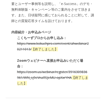
要とユーザー事例等を説明し、「e-Success」のデモ・
無料体験版・キャンペーン等のご案内をさせて頂きま
す。また、日頃疑問に感じておられることに対して、講
師との質疑応答タイムを設けております。
内容紹介・お申込みページ
こくちーずプロからお申し込み：
https://www.kokuchpro.com/event/ahwebinar2
0211013/
【終了しました】
Zoomウェビナーへ直接お申込みいただく場
合：
https://zoom.us/webinar/register/3916309836
961/WN_sj9eVnaRSJeMU-opXxrYHA
【終了しま
した】