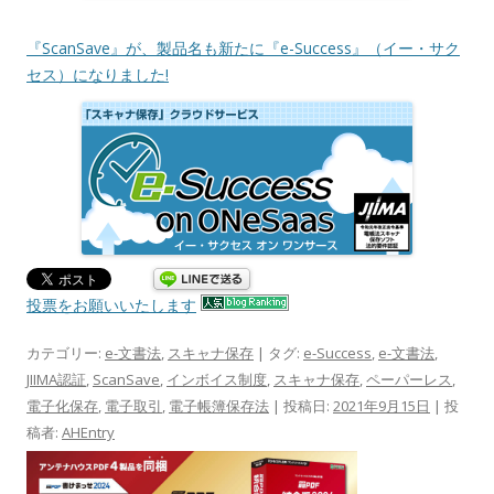
『ScanSave』が、製品名も新たに『e-Success』（イー・サク
セス）になりました!
投票をお願いいたします
カテゴリー:
e-文書法
,
スキャナ保存
| タグ:
e-Success
,
e-文書法
,
JIIMA認証
,
ScanSave
,
インボイス制度
,
スキャナ保存
,
ペーパーレス
,
電子化保存
,
電子取引
,
電子帳簿保存法
| 投稿日:
2021年9月15日
|
投
稿者:
AHEntry