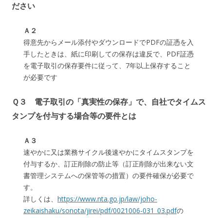
ださい
Ａ２
得意先からメール添付やダウンロードでPDFの証憑を入
手したときは、紙に印刷しての保存は違反で、PDF証憑
を電子取引の保存要件に従って、7年以上保存すること
が必要です
Ｑ３ 電子取引の「真実性の保存」で、自社でタイムス
タンプを付与する場合等の要件とは
Ａ３
速やかに又は業務サイクル後速やかにタイムスタンプを
付与するか、訂正削除の防止等（訂正削除が出来ない文
書管理システムへの保管等の措置）の要件確保が必要で
す。
詳しくは、
https://www.nta.go.jp/law/joho-
zeikaishaku/sonota/jirei/pdf/0021006-031_03.pdf
の