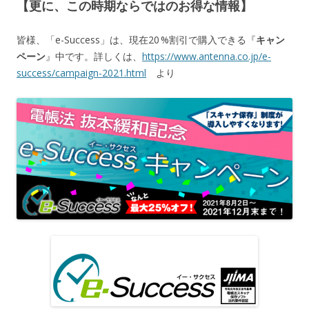
【更に、この時期ならではのお得な情報】
皆様、「e-Success」は、現在20 %割引で購入できる『
キャン
ペーン
』中です。詳しくは、
https://www.antenna.co.jp/e-
success/campaign-2021.html
より