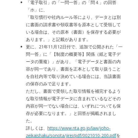
「電子取引」の「一問一答」の「問４」の回答
「ホ」に、
「取引慣行や社内ルール等により、データとは別
に書面の請求書や領収書等を原本として受領して
いる場合は、その原本（書面）を保存する必要が
あります。」と記載があります。
更に、21年11月12日付で、追加で公開された「一
問一答」に「【制度の概要等】関係（紙と電子デ
ータの重複）」があり、「電子データと書面の内
容が同一であり、書面を正本として取り扱うこと
を自社内等で取り決めている場合には、当該書面
の保存のみで足ります。
ただし、書面で受領した取引情報を補完するよう
な取引情報が電子データに含まれているなどその
内容が同一でない場合には、いずれについても保
存が必要になります。」と回答が掲載されまし
た。
詳しくは、
https://www.nta.go.jp/law/joho-
zeikaishaku/sonota/jirei/pdf/0021010-200.pdf
を