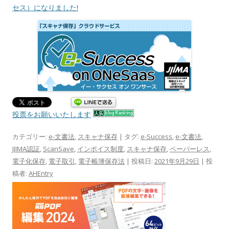
セス）になりました!
投票をお願いいたします
カテゴリー:
e-文書法
,
スキャナ保存
| タグ:
e-Success
,
e-文書法
,
JIIMA認証
,
ScanSave
,
インボイス制度
,
スキャナ保存
,
ペーパーレス
,
電子化保存
,
電子取引
,
電子帳簿保存法
| 投稿日:
2021年9月29日
|
投
稿者:
AHEntry