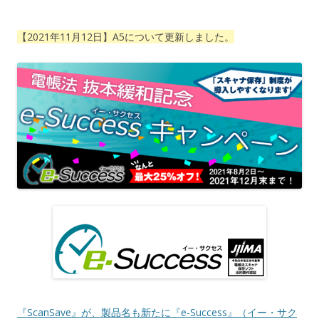
【2021年11月12日】A5について更新しました。
『ScanSave』が、製品名も新たに『e-Success』（イー・サク