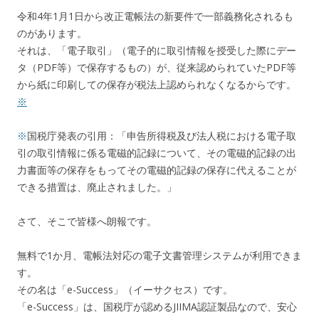
令和4年1月1日から改正電帳法の新要件で一部義務化されるも
のがあります。
それは、「電子取引」（電子的に取引情報を授受した際にデー
タ（PDF等）で保存するもの）が、従来認められていたPDF等
から紙に印刷しての保存が税法上認められなくなるからです。
※
※
国税庁発表の引用：「
申告所得税及び法人税における電子取
引の取引情報に係る電磁的記録について、その電磁的記録の出
力書面等の保存をもってその電磁的記録の保存に代えることが
できる措置は、廃止されました。
」
さて、そこで皆様へ朗報です。
無料で1か月、電帳法対応の電子文書管理システムが利用できま
す。
その名は「e-Success」（イーサクセス）です。
「e-Success」は、国税庁が認めるJIIMA認証製品なので、安心