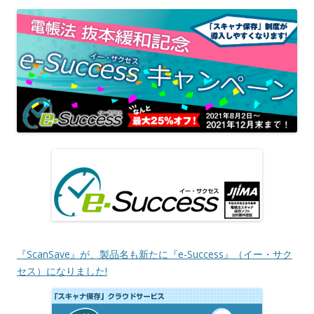
『ScanSave』が、製品名も新たに『e-Success』（イー・サク
セス）になりました!