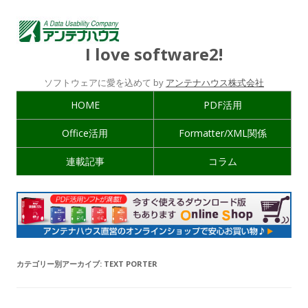
I love software2!
ソフトウェアに愛を込めて by
アンテナハウス株式会社
HOME
PDF活用
Office活用
Formatter/XML関係
連載記事
コラム
カテゴリー別アーカイブ:
TEXT PORTER