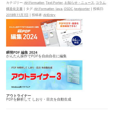
カテゴリー:
AH Formatter
,
Text Porter
,
お知らせ・ニュース
,
コラム
,
構造化文書
| タグ:
AH Formatter
,
Java
,
OSDC
,
textporter
| 投稿日:
2018年11月7日
|
投稿者:
AHEntry
瞬簡PDF 編集 2024
かんたん操作でPDFを自由自在に編集
アウトライナー
PDFを解析して しおり・目次を自動生成