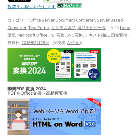
投票をお願いいたします
カテゴリー:
Office Server Document Converter
,
Server Based
Converter
,
Text Porter
,
システム製品
,
製品ナビゲータ
| タグ:
Linux
環境
,
Microsoft Office
,
PDF変換
,
SVG変換
,
テキスト抽出
,
画像変換
|
投稿日:
2018年5月28日
|
投稿者:
AHEntry
瞬簡PDF 変換 2024
PDFをOffice文書へ高精度変換