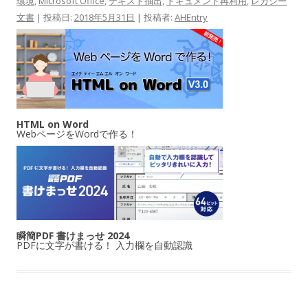
環境
,
Microsoft Office
,
テキスト抽出
,
ドキュメント再利用
,
レガシー
文書
| 投稿日:
2018年5月31日
|
投稿者:
AHEntry
HTML on Word
WebページをWordで作る！
瞬簡PDF 書けまっせ 2024
PDFに文字が書ける！ 入力欄を自動認識