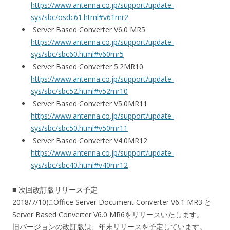
https://www.antenna.co.jp/support/update-
sys/sbc/osdc61.html#v61mr2
Server Based Converter V6.0 MR5
https://www.antenna.co.jp/support/update-
sys/sbc/sbc60.html#v60mr5
Server Based Converter 5.2MR10
https://www.antenna.co.jp/support/update-
sys/sbc/sbc52.html#v52mr10
Server Based Converter V5.0MR11
https://www.antenna.co.jp/support/update-
sys/sbc/sbc50.html#v50mr11
Server Based Converter V4.0MR12
https://www.antenna.co.jp/support/update-
sys/sbc/sbc40.html#v40mr12
■ 次回改訂版リリース予定
2018/7/10にOffice Server Document Converter V6.1 MR3 と
Server Based Converter V6.0 MR6をリリースいたします。
旧バージョンの改訂版は、年末リリースを予定しています。