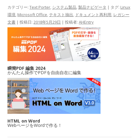
カテゴリー:
Text Porter
,
システム製品
,
製品ナビゲータ
| タグ:
Linux
環境
,
Microsoft Office
,
テキスト抽出
,
ドキュメント再利用
,
レガシー
文書
| 投稿日:
2018年5月29日
|
投稿者:
AHEntry
瞬簡PDF 編集 2024
かんたん操作でPDFを自由自在に編集
HTML on Word
WebページをWordで作る！