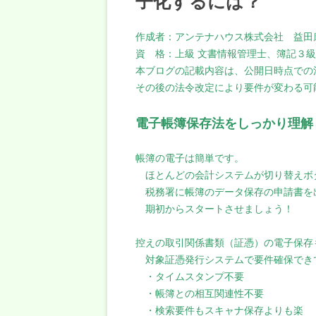
子化するには？
作成者：アンテナハウス株式会社 益田
資 格：上級 文書情報管理士、簿記３
本ブログの記載内容は、公開日時点での
その後の法令改定により要件が変わる可
電子帳簿保存法をしっかり理解
帳簿の電子は簡単です。
ほとんどの会計システムが切り替えボ
税務署に帳簿のデータ保存の申請書を
期初からスタートさせましょう！
控えの取引関係書類（証憑）の電子保存
対象証憑発行システムで要件確保でき
・タイムスタンプ不要
・帳簿との相互関連性不要
・検索要件もスキャナ保存よりも楽