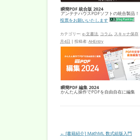
瞬簡PDF 統合版 2024
アンテナハウスPDFソフトの統合製品！
投票をお願いいたします
カテゴリー:
e-文書法
,
コラム
,
スキャナ保存
月4日
|
投稿者:
AHEntry
瞬簡PDF 編集 2024
かんたん操作でPDFを自由自在に編集
投稿ナビゲーション
←
[書籍紹介] MathML 数式組版入門