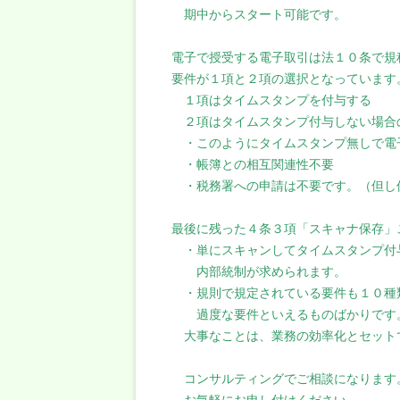
期中からスタート可能です。
電子で授受する電子取引は法１０条で規
要件が１項と２項の選択となっています
１項はタイムスタンプを付与する
２項はタイムスタンプ付与しない場合
・このようにタイムスタンプ無しで電子
・帳簿との相互関連性不要
・税務署への申請は不要です。（但し
最後に残った４条３項「スキャナ保存」
・単にスキャンしてタイムスタンプ付
内部統制が求められます。
・規則で規定されている要件も１０種
過度な要件といえるものばかりです
大事なことは、業務の効率化とセット
コンサルティングでご相談になります
お気軽にお申し付けください。