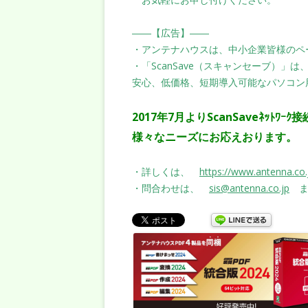
――【広告】――
・アンテナハウスは、中小企業皆様のペ
・「ScanSave（スキャンセーブ）」
安心、低価格、短期導入可能なパソコン
2017年7
月よりScanSaveﾈｯﾄﾜ
様々なニーズにお応えおります。
・詳しくは、
https://www.antenna.co.
・問合わせは、
sis@antenna.co.jp
ま