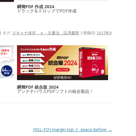
瞬簡PDF 作成 2024
ドラッグ＆ドロップでPDF作成
| タグ:
スキャナ保存，ｅ－文書法，証憑書類
| 投稿日:
2017年9
瞬簡PDF 統合版 2024
アンテナハウスPDFソフトの統合製品！
[XSL-FO] margin-top と space-before
→