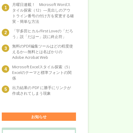
月曜日連載！ Microsoft Wordス
タイル探索（12）―見出しのアウ
トライン番号の付け方を変更する確
実・簡単な方法
「宇多田ヒカル/First Loveの「だろ
う」説「だはー」説に終止符」
無料のPDF編集ツールはどの程度使
えるか―無料とは名ばかりの
Adobe Acrobat Web
Microsoft Excelスタイル探索（5）
Excelのテーマと標準フォントの関
係
出力結果の PDF に勝手にリンクが
作成されてしまう現象
お知らせ