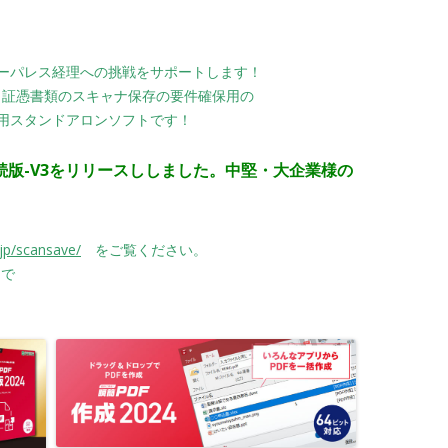
ーパレス経理への挑戦をサポートします！
は、証憑書類のスキャナ保存の要件確保用の
用スタンドアロンソフトです！
ｰｸ接続版-V3をリリースししました。
中堅・大企業様の
jp/scansave/
をご覧ください。
で