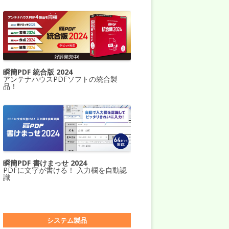
瞬簡PDF 統合版 2024
アンテナハウスPDFソフトの統合製
品！
瞬簡PDF 書けまっせ 2024
PDFに文字が書ける！ 入力欄を自動認
識
システム製品