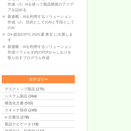
作成（3）AIを使って製品開発のアイデ
アを詰める
新連載：AIを利用するソリューション
作成（2） 目的としてのAIと手段として
のAI
DX 総合EXPO 2026 夏 東京 に出展しま
す
新連載：AIを利用するソリューション
作成ーフォルダ内のPDFからしおりを
取り出すプログラム作成
カテゴリー
デスクトップ製品
(275)
システム製品
(364)
構造化文書
(503)
スキャナ保存
(249)
e-文書法
(278)
製品ナビゲータ
(18)