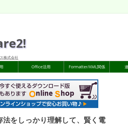
are2!
ス株式会社
活用
Office活用
Formatter/XML関係
保存法をしっかり理解して、賢く電