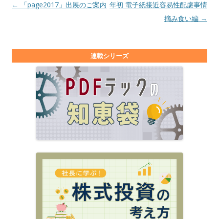
投稿ナビゲーション
←
「page2017」出展のご案内
年初 電子紙接近容易性配慮事情
摘み食い編
→
連載シリーズ