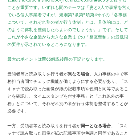
ことが重要です。いずれも問のテーマは「妻と2人で事業を営ん
でいる個人事業者ですが、規則第3条第5項第4号イの「各事務
について、それぞれ別の者が行う体制」とは、具体的には、ど
のように体制を整備したらよいのでしょうか。」です。そして
これが小さな企業から大きな企業までの「相互牽制」の最低限
の要件が示されているところになります。
最大のポイントは問65解説後段の下記となります。
受領者等と読み取りを行う者が
異なる場合
、入力事務の中で事
務担当者間でチェック機能が働くようにする必要があり、「ス
キャナで読み取った画像が紙の記載事項や色調と同等であるこ
とを確認し、タイムスタンプを付す事務」
と
「これ以外の事
務」とについて、それぞれ別の者が行う体制を整備することが
必要です。
一方、受領者等と読み取りを行う者が
同一となる場合
、「スキ
ャナで読み取った画像が紙の記載事項や色調と同等であること