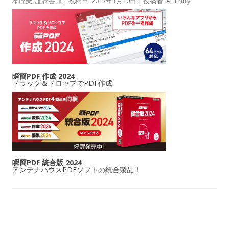
本廃棄
,
証憑書類
| 投稿日:
2017年1月10日
|
投稿者:
AHEntry
瞬簡PDF 作成 2024
ドラッグ＆ドロップでPDF作成
瞬簡PDF 統合版 2024
アンテナハウスPDFソフトの統合製品！