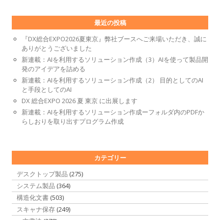
最近の投稿
『DX総合EXPO2026夏東京』弊社ブースへご来場いただき、誠に
ありがとうございました
新連載：AIを利用するソリューション作成（3）AIを使って製品開
発のアイデアを詰める
新連載：AIを利用するソリューション作成（2） 目的としてのAI
と手段としてのAI
DX 総合EXPO 2026 夏 東京 に出展します
新連載：AIを利用するソリューション作成ーフォルダ内のPDFか
らしおりを取り出すプログラム作成
カテゴリー
デスクトップ製品
(275)
システム製品
(364)
構造化文書
(503)
スキャナ保存
(249)