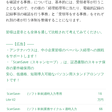
を確認する事務」については、基本的には、受領者等が行うこ
ととなるので、その後の「経理処理等に当たり、電磁的記録の
記録事項の確認を行う事務」
と
「受領等をする事務」をそれぞ
れ別の者が行う体制を整備することになります。
皆様は是非とも全体を通して比較されて考えてみてください。
――【広告】――
・アンテナハウスは、中小企業皆様のペーパレス経理への挑戦
をサポートします！
・「ScanSave（スキャンセーブ）」は、証憑書類のスキャナ保
存の要件確保用の
安心、低価格、短期導入可能なパソコン用スタンドアロンソフ
トです！
ScanSave-
(ソフト単体)適時入力専用
18
Lite-V2
万円
ScanSave-
(ソフト単体)業務サイクル＋適時入力
68