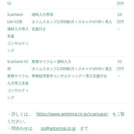
V2
万円
ScanSave-
適時入力専用
26
Lite-V2用
タイムスタンプ2,000個/月＋スキャナix100＋導入
万円
適時入力導入
支援付き
～
支援
コンサルティ
ング
ScanSave-V2
業務サイクル＋適時入力
32
用
タイムスタンプ2,000個/月＋スキャナix500＋適正
万円
業務サイクル
事務処理要件コンサルティング＋導入支援付き
～
入力導入支援
コンサルティ
ング
・詳しくは、
https://www.antenna.co.jp/scansave/
をご覧
ください。
・問合わせは、
sis@antenna.co.jp
まで