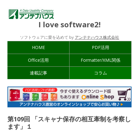
I love software2!
ソフトウェアに愛を込めて by
アンテナハウス株式会社
HOME
PDF活用
Office活用
Formatter/XML関係
連載記事
コラム
第109回 「スキャナ保存の相互牽制を考察し
ます」１