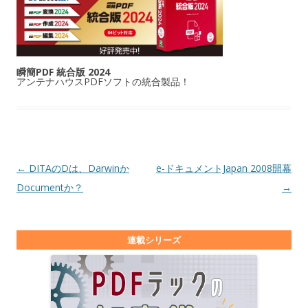
瞬簡PDF 統合版 2024
アンテナハウスPDFソフトの統合製品！
投稿ナビゲーション
←
DITAのDは、Darwinか
e-ドキュメントJapan 2008開幕
Documentか？
→
連載シリーズ