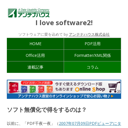
I love software2!
ソフトウェアに愛を込めて by
アンテナハウス株式会社
HOME
PDF活用
Office活用
Formatter/XML関係
連載記事
コラム
ソフト無償化で得をするのは？
以前に、「PDF千夜一夜」（
2007年07月09日PDFビューアにタ