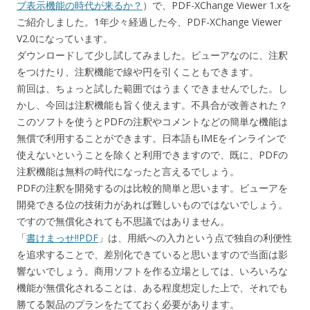
ブ表示機能の時代が来るか？
）で、PDF-XChange Viewer 1.xを
ご紹介しました。1年少々経過した今、PDF-XChange Viewer
V2.0になっています。
ダウンロードして少し試してみました。ビューアなのに、注釈
をつけたり、注釈機能で線や円を引くこともできます。
前回は、ちょっと試した範囲ではうまくできませんでした。し
かし、今回は注釈機能も旨く使えます。不具合が改善された？
このソフトを使うとPDFの注釈やコメントなどの簡単な機能は
無償で利用することができます。日本語もIMEをインラインで
使えないということを除くと利用できますので、既に、PDFの
注釈機能は無料の時代になったと言えるでしょう。
PDFの注釈を開発するのは比較的簡単と思います。ビューアを
開発できる位の技術力があれば難しいものではないでしょう。
ですので無償化されても不思議ではありません。
「
書けまっせ!!PDF
」は、用紙への入力という点で独自の利便性
を追求することで、差別化できていると思いますので当面は影
響ないでしょう。商用ソフトを作る立場としては、いろいろな
機能が無償化されることは、ある程度想定した上で、それでも
勝てる製品のプランをたてておく必要があります。