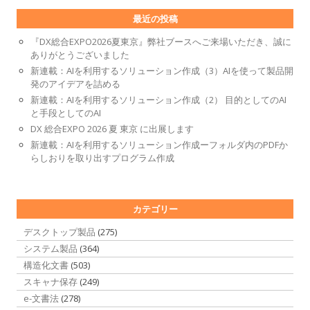
最近の投稿
『DX総合EXPO2026夏東京』弊社ブースへご来場いただき、誠に
ありがとうございました
新連載：AIを利用するソリューション作成（3）AIを使って製品開
発のアイデアを詰める
新連載：AIを利用するソリューション作成（2） 目的としてのAI
と手段としてのAI
DX 総合EXPO 2026 夏 東京 に出展します
新連載：AIを利用するソリューション作成ーフォルダ内のPDFか
らしおりを取り出すプログラム作成
カテゴリー
デスクトップ製品
(275)
システム製品
(364)
構造化文書
(503)
スキャナ保存
(249)
e-文書法
(278)