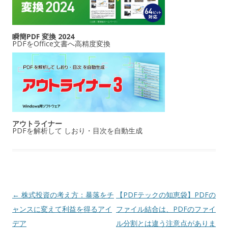
瞬簡PDF 変換 2024
PDFをOffice文書へ高精度変換
アウトライナー
PDFを解析して しおり・目次を自動生成
投稿ナビゲーション
←
株式投資の考え方：暴落をチ
【PDFテックの知恵袋】PDFの
ャンスに変えて利益を得るアイ
ファイル結合は、PDFのファイ
デア
ル分割とは違う注意点がありま