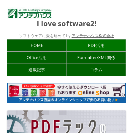
I love software2!
ソフトウェアに愛を込めて by
アンテナハウス株式会社
HOME
PDF活用
Office活用
Formatter/XML関係
連載記事
コラム