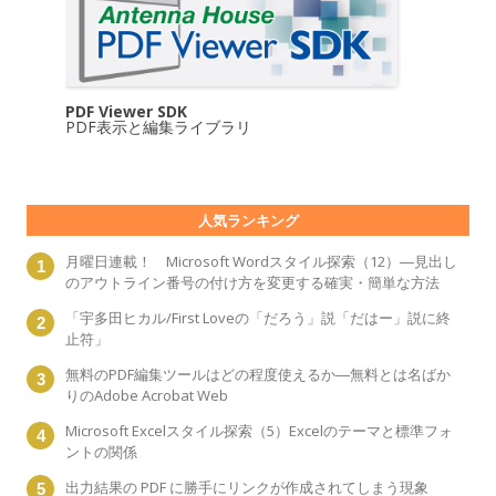
PDF Viewer SDK
PDF表示と編集ライブラリ
人気ランキング
月曜日連載！ Microsoft Wordスタイル探索（12）―見出し
のアウトライン番号の付け方を変更する確実・簡単な方法
「宇多田ヒカル/First Loveの「だろう」説「だはー」説に終
止符」
無料のPDF編集ツールはどの程度使えるか―無料とは名ばか
りのAdobe Acrobat Web
Microsoft Excelスタイル探索（5）Excelのテーマと標準フォ
ントの関係
出力結果の PDF に勝手にリンクが作成されてしまう現象