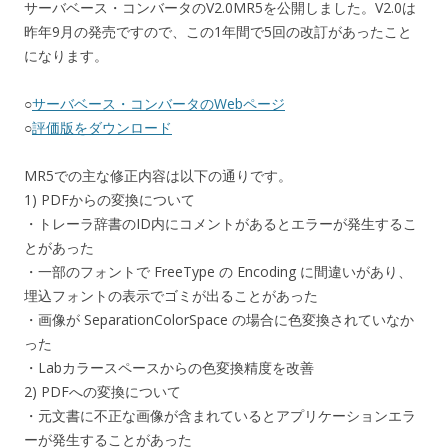
サーバベース・コンバータのV2.0MR5を公開しました。V2.0は
昨年9月の発売ですので、この1年間で5回の改訂があったこと
になります。
○
サーバベース・コンバータのWebページ
○
評価版をダウンロード
MR5での主な修正内容は以下の通りです。
1) PDFからの変換について
・トレーラ辞書のID内にコメントがあるとエラーが発生するこ
とがあった
・一部のフォントで FreeType の Encoding に間違いがあり、
埋込フォントの表示でゴミが出ることがあった
・画像が SeparationColorSpace の場合に色変換されていなか
った
・Labカラースペースからの色変換精度を改善
2) PDFへの変換について
・元文書に不正な画像が含まれているとアプリケーションエラ
ーが発生することがあった