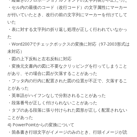
・セル内の最後のコード（改行コード）の文字属性にマーカー
が付いていたとき、改行の前の文字列にマーカーを付けてして
いた
・表に対する文字列の折り返し処理が正しく行われていなかっ
た
・Word2007でチェックボックスの変換に対応（97-2003形式は
未対応）
・図の上下反転と左右反転に対応
・変換元文書内の図に不要なクリッピングを行ってしまうこと
があり、その場合に図が欠落することがあった
・フッタ内の行内に配置された図の位置が不正で、欠落するこ
とがあった
・英単語がハイフンなしで分割されることがあった
・段落番号が正しく付けられないことがあった
・タブのある段落に張り付けられた図形が正しく配置されない
ことがあった
4) PowerPointからの変換について
・箇条書き行頭文字がイメージのみのとき、行頭イメージが読