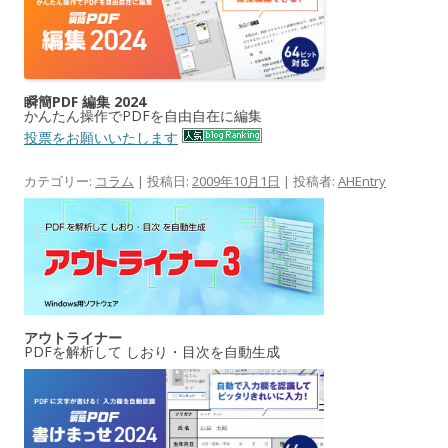
瞬簡PDF 編集 2024
かんたん操作でPDFを自由自在に編集
投票をお願いいたします
カテゴリー:
コラム
| 投稿日:
2009年10月1日
|
投稿者:
AHEntry
アウトライナー
PDFを解析して しおり・目次を自動生成