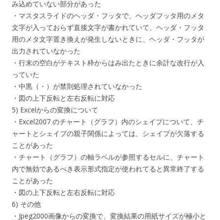
み込めていない部分があった
・マスタスライドのヘッダ・フッタで、ヘッダフッタ用のメタ
文字が入っておらず直接文字が書かれていて、ヘッダ・フッタ
用のメタ文字置き換えが発生しないときに、ヘッダ・フッタが
出力されていなかった
・行末の空白がテキスト枠からはみ出たときに余計な改行が入
っていた
・中黒（・）が禁則処理されていなかった
・図の上下反転と左右反転に対応
5) Excelからの変換について
・Excel2007 のチャート（グラフ）内のシェイプについて、チ
ャートとシェイプの親子関係によっては、シェイプが欠落する
ことがあった
・チャート（グラフ）の軸ラベルが参照するセルに、チャート
内で無効であるべき表示形式指定が使われてると異常終了する
ことがあった
・図の上下反転と左右反転に対応
6) その他
・Jpeg2000画像からの変換で、変換結果の用紙サイズが極小と