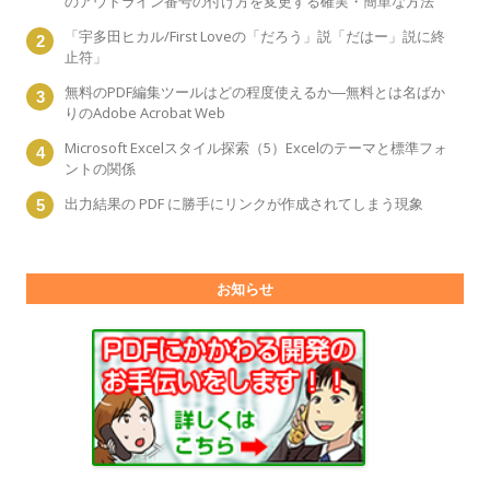
のアウトライン番号の付け方を変更する確実・簡単な方法
「宇多田ヒカル/First Loveの「だろう」説「だはー」説に終
止符」
無料のPDF編集ツールはどの程度使えるか―無料とは名ばか
りのAdobe Acrobat Web
Microsoft Excelスタイル探索（5）Excelのテーマと標準フォ
ントの関係
出力結果の PDF に勝手にリンクが作成されてしまう現象
お知らせ