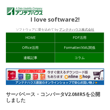
I love software2!
ソフトウェアに愛を込めて by
アンテナハウス株式会社
HOME
PDF活用
Office活用
Formatter/XML関係
連載記事
コラム
サーバベース・コンバータV2.0MR5を公開
しました