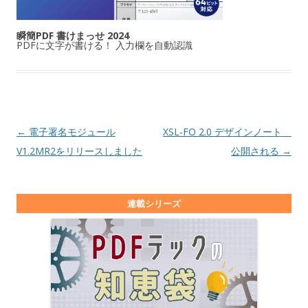
瞬簡PDF 書けまっせ 2024
PDFに文字が書ける！ 入力欄を自動認識
投稿ナビゲーション
←
電子署名モジュール
XSL-FO 2.0 デザインノート
V1.2MR2をリリースしました
公開される
→
連載シリーズ