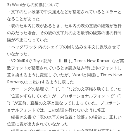
3) Wordからの変換について
・文字のない段落で中央揃えなどが指定されているとエラーと
なることがあった
・表のセル内に表があるとき、セル内の表の直後の段落が改行
のみだった場合、その後の文字列のある最初の段落の後の行間
隔が不正になっていた
・ヘッダ/フッタ 内のシェイプの回り込みを本文に反映させて
いなかった。
・V2.0MR4で 2byte記号 Ⅰ Ⅱ Ⅲ に Times New Roman など英
数フォントが指定されているとき読み込み時に別のフォントに
置き換えるように変更していたが、Wordと同様に Times New
Romanのまま出力するように戻した
・カーニングの処理で、”（”, “）”などの文字幅を狭くしていた
（位置をずらしていた）が、プロポーショナルフォントで”（”,
“）”が直前、直後の文字と重なってしまっていた。プロポーシ
ョナルフォントでは、この処理を行わないように修正
・縦書き文書で「表の水平方向位置：段落」の場合に、正しい
位置に表が出力されていなかった
・縦書きのプロポーショナルフォントの文字列長が不正だった