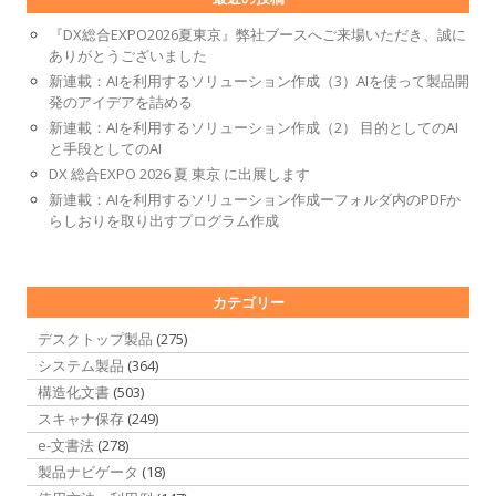
『DX総合EXPO2026夏東京』弊社ブースへご来場いただき、誠に
ありがとうございました
新連載：AIを利用するソリューション作成（3）AIを使って製品開
発のアイデアを詰める
新連載：AIを利用するソリューション作成（2） 目的としてのAI
と手段としてのAI
DX 総合EXPO 2026 夏 東京 に出展します
新連載：AIを利用するソリューション作成ーフォルダ内のPDFか
らしおりを取り出すプログラム作成
カテゴリー
デスクトップ製品
(275)
システム製品
(364)
構造化文書
(503)
スキャナ保存
(249)
e-文書法
(278)
製品ナビゲータ
(18)