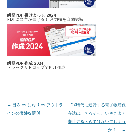
瞬簡PDF 書けまっせ 2024
PDFに文字が書ける！ 入力欄を自動認識
瞬簡PDF 作成 2024
ドラッグ＆ドロップでPDF作成
投稿ナビゲーション
←
目次 vs しおり vs アウトラ
DX時代に逆行する電子帳簿保
インの微妙な関係
存法は、そろそろ、いさぎよく
廃止するべきではないでしょう
か？
→