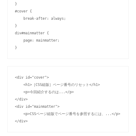
}

#cover {

    break-after: always;  

}

div#mainmatter {

    page: mainmatter;

}
<div id="cover">

    <h1>［CSS組版］ページ番号のリセット</h1>

    <p>今回紹介するのは...</p>

</div>

<div id="mainmatter">

    <p>CSSページ組版でページ番号を参照するには、...</p>

</div>