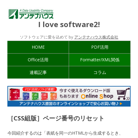
I love software2!
ソフトウェアに愛を込めて by
アンテナハウス株式会社
HOME
PDF活用
Office活用
Formatter/XML関係
連載記事
コラム
［CSS組版］ページ番号のリセット
今回紹介するのは「表紙を同一のHTMLから生成するとき、