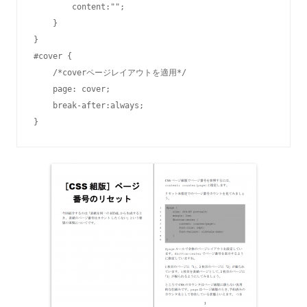
        content:"";

    }

}

#cover {

    /*coverページレイアウトを適用*/

    page: cover;

    break-after:always;

}