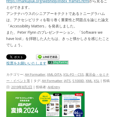
https://markupuk.org/webhelp/index_frames.html
から見るこ
とができます。
アンテナハウスのシニアアーキテクトであるトニーグラハム
は、アクセシビリティを取り巻く重要性と問題点を論じた論文
「Accessibility Matters」を発表しました。
また、Peter Flynn のプレゼンテーション、「Software we
have lost」を拝聴した人たちは、きっと懐かしさを感じたこと
でしょう。
投票をお願いいたします
カテゴリー:
AH Formatter
,
XML-DITA
,
XSL-FO・CSS
,
展示会・セミナ
ー・イベント等
| タグ:
AH Formatter
,
JATS
,
S1000D
,
XML
,
XSL
| 投稿
日:
2019年8月2日
|
投稿者:
AHEntry