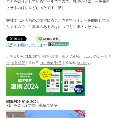
ことを売りとしているツールですので、無理やりエラーを発生
させるのはしんどかったです（笑）
弊社ではお客様のご要望に応じた内容でセミナーを開催してお
りますので、ご興味のある方はいつでもご連絡ください。
投票をお願いいたします
カテゴリー:
XML-DITA
,
構造化文書
| タグ:
AH Formatter
,
XML
,
セミナ
ー
,
自動組版
| 投稿日:
2019年8月6日
|
投稿者:
AHEntry
瞬簡PDF 変換 2024
PDFをOffice文書へ高精度変換