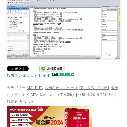
投票をお願いいたします
カテゴリー:
XML-DITA
,
お知らせ・ニュース
,
使用方法・利用例
,
構造
化文書
| タグ:
DITA
,
XML
,
マニュアル制作
| 投稿日:
2019年5月8日
|
投稿者:
AHEntry