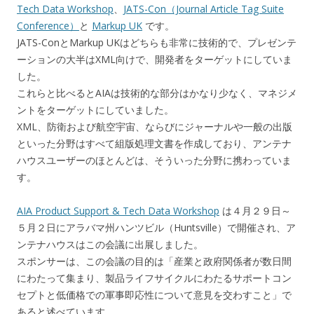
Tech Data Workshop
、
JATS-Con（Journal Article Tag Suite
Conference）
と
Markup UK
です。
JATS-ConとMarkup UKはどちらも非常に技術的で、プレゼンテ
ーションの大半はXML向けで、開発者をターゲットにしていま
した。
これらと比べるとAIAは技術的な部分はかなり少なく、マネジメ
ントをターゲットにしていました。
XML、防衛および航空宇宙、ならびにジャーナルや一般の出版
といった分野はすべて組版処理文書を作成しており、アンテナ
ハウスユーザーのほとんどは、そういった分野に携わっていま
す。
AIA Product Support & Tech Data Workshop
は４月２９日～
５月２日にアラバマ州ハンツビル（Huntsville）で開催され、ア
ンテナハウスはこの会議に出展しました。
スポンサーは、この会議の目的は「産業と政府関係者が数日間
にわたって集まり、製品ライフサイクルにわたるサポートコン
セプトと低価格での軍事即応性について意見を交わすこと」で
あると述べています。