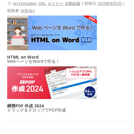
グ:
AH Formatter
,
XML
,
セミナー
,
自動組版
| 投稿日:
2019年8月5日
|
投稿者:
AHEntry
HTML on Word
WebページをWordで作る！
瞬簡PDF 作成 2024
ドラッグ＆ドロップでPDF作成