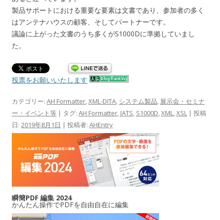
製品サポートにおける重要な要素は文書であり、参加者の多く
はアンテナハウスの顧客、そしてパートナーです。
議論に上がった文書のうち多くがS1000Dに準拠していまし
た。
投票をお願いいたします
カテゴリー:
AH Formatter
,
XML-DITA
,
システム製品
,
展示会・セミナ
ー・イベント等
| タグ:
AH Formatter
,
JATS
,
S1000D
,
XML
,
XSL
| 投稿
日:
2019年8月1日
|
投稿者:
AHEntry
瞬簡PDF 編集 2024
かんたん操作でPDFを自由自在に編集