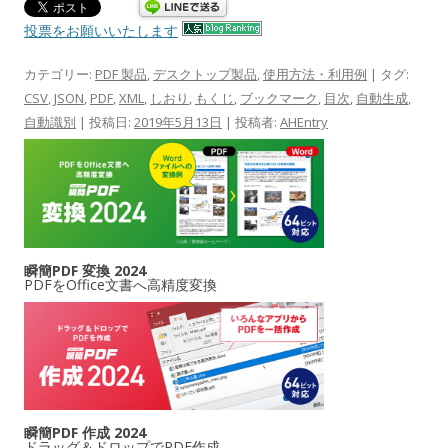
投票をお願いいたします
カテゴリー:
PDF 製品
,
デスクトップ製品
,
使用方法・利用例
| タグ:
CSV
,
JSON
,
PDF
,
XML
,
しおり
,
もくじ
,
ブックマーク
,
目次
,
自動生成
,
自動識別
| 投稿日:
2019年5月13日
|
投稿者:
AHEntry
瞬簡PDF 変換 2024
PDFをOffice文書へ高精度変換
瞬簡PDF 作成 2024
ドラッグ＆ドロップでPDF作成