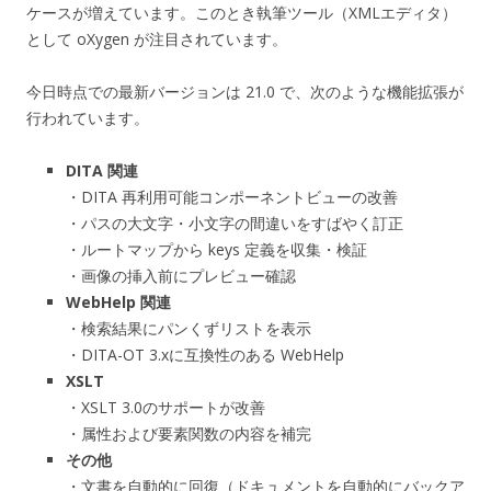
ケースが増えています。このとき執筆ツール（XMLエディタ）
として oXygen が注目されています。
今日時点での最新バージョンは 21.0 で、次のような機能拡張が
行われています。
DITA 関連
・DITA 再利用可能コンポーネントビューの改善
・パスの大文字・小文字の間違いをすばやく訂正
・ルートマップから keys 定義を収集・検証
・画像の挿入前にプレビュー確認
WebHelp 関連
・検索結果にパンくずリストを表示
・DITA-OT 3.xに互換性のある WebHelp
XSLT
・XSLT 3.0のサポートが改善
・属性および要素関数の内容を補完
その他
・文書を自動的に回復（ドキュメントを自動的にバックア