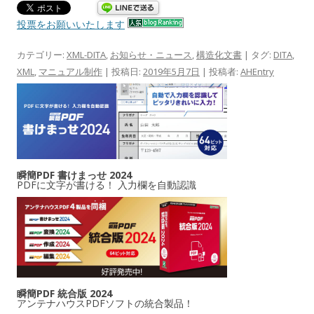
投票をお願いいたします
カテゴリー:
XML-DITA
,
お知らせ・ニュース
,
構造化文書
| タグ:
DITA
,
XML
,
マニュアル制作
| 投稿日:
2019年5月7日
|
投稿者:
AHEntry
瞬簡PDF 書けまっせ 2024
PDFに文字が書ける！ 入力欄を自動認識
瞬簡PDF 統合版 2024
アンテナハウスPDFソフトの統合製品！