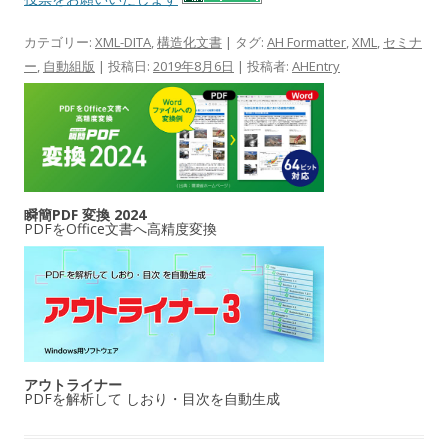
カテゴリー:
XML-DITA
,
構造化文書
| タグ:
AH Formatter
,
XML
,
セミナ
ー
,
自動組版
| 投稿日:
2019年8月6日
|
投稿者:
AHEntry
瞬簡PDF 変換 2024
PDFをOffice文書へ高精度変換
アウトライナー
PDFを解析して しおり・目次を自動生成