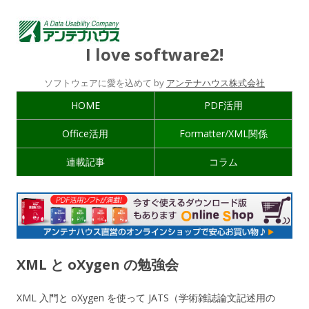
I love software2!
ソフトウェアに愛を込めて by
アンテナハウス株式会社
HOME
PDF活用
Office活用
Formatter/XML関係
連載記事
コラム
XML と oXygen の勉強会
XML 入門と oXygen を使って JATS（学術雑誌論文記述用の