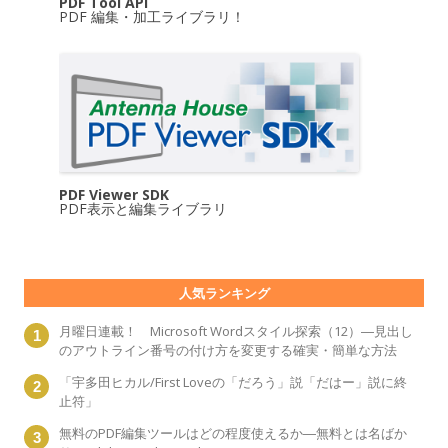
PDF Tool API
PDF 編集・加工ライブラリ！
PDF Viewer SDK
PDF表示と編集ライブラリ
人気ランキング
月曜日連載！ Microsoft Wordスタイル探索（12）―見出し
のアウトライン番号の付け方を変更する確実・簡単な方法
「宇多田ヒカル/First Loveの「だろう」説「だはー」説に終
止符」
無料のPDF編集ツールはどの程度使えるか―無料とは名ばか