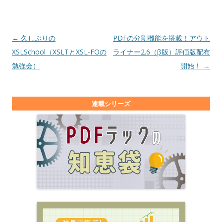
投稿ナビゲーション
←
久しぶりの
PDFの分割機能を搭載！アウト
XSLSchool（XSLTとXSL-FOの
ライナー2.6（β版）評価版配布
勉強会）
開始！
→
連載シリーズ