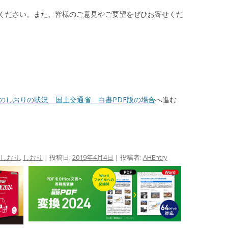
ください。また、皆様のご意見やご要望をぜひお寄せくだ
Fのしおりの状況 国土交通省 白書PDF版の場合
へ進む
のしおり
,
しおり
| 投稿日:
2019年4月4日
|
投稿者:
AHEntry