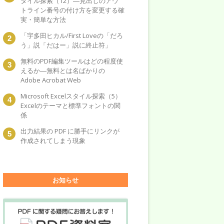
タイル探索（12）―見出しのアウ
トライン番号の付け方を変更する確
実・簡単な方法
「宇多田ヒカル/First Loveの「だろ
う」説「だはー」説に終止符」
無料のPDF編集ツールはどの程度使
えるか―無料とは名ばかりの
Adobe Acrobat Web
Microsoft Excelスタイル探索（5）
Excelのテーマと標準フォントの関
係
出力結果の PDF に勝手にリンクが
作成されてしまう現象
お知らせ