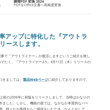
瞬簡PDF 変換 2024
識
PDFをOffice文書へ高精度変換
効率アップに特化した『アウトラ
日リリースします。
う記事で『アウトライナー』が復活しますというご紹介を致し
でたく、『アウトライナー2.5』4月11日（木）リリースの
つきましては、
製品Webページ
に紹介しておりますので、
上前の2006年に初版をリリースしまして、当時はかなりの
きました。しかし、機能の面では、なかなか本質的なバー
間、様々なお客様からご催促をいただき、なんとかして、