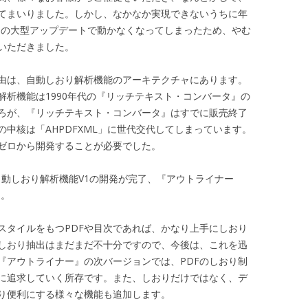
てまいりました。しかし、なかなか実現できないうちに年
s10の大型アップデートで動かなくなってしまったため、やむ
いただきました。
由は、自動しおり解析機能のアーキテクチャにあります。
解析機能は1990年代の『リッチテキスト・コンバータ』の
ろが、『リッチテキスト・コンバータ』はすでに販売終了
中核は「AHPDFXML」に世代交代してしまっています。
ゼロから開発することが必要でした。
る自動しおり解析機能V1の開発が完了、『アウトライナー
た。
スタイルをもつPDFや目次であれば、かなり上手にしおり
のしおり抽出はまだまだ不十分ですので、今後は、これを迅
『アウトライナー』の次バージョンでは、PDFのしおり制
に追求していく所存です。また、しおりだけではなく、デ
より便利にする様々な機能も追加します。