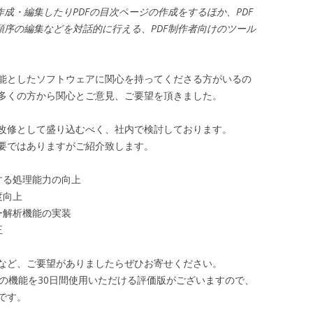
作成・編集したりPDFの目次ページの作成をするほか、PDF
順序の編集などを対話的に行える、PDF制作者向けのツール
能としたソフトウェアに関心を持ってくださる方がいるの
多くの方から関心とご意見、ご要望を頂きました。
改修として盛り込むべく、社内で検討しております。
要ではありますがご紹介致します。
する処理能力の向上
度向上
ー解析機能の実装
正
など、ご要望がありましたらぜひお寄せください。
等の機能を30日間使用いただける評価版がございますので、
です。