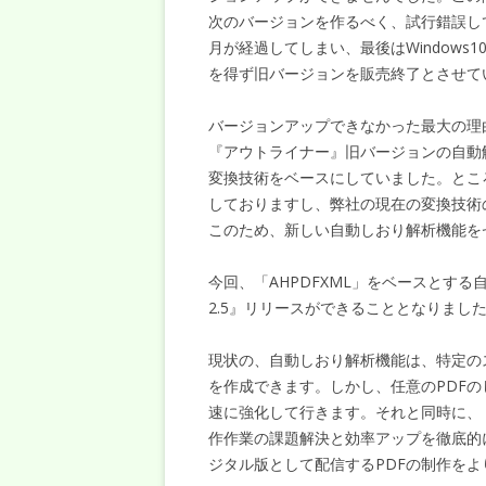
次のバージョンを作るべく、試行錯誤し
月が経過してしまい、最後はWindow
を得ず旧バージョンを販売終了とさせて
バージョンアップできなかった最大の理
『アウトライナー』旧バージョンの自動
変換技術をベースにしていました。とこ
しておりますし、弊社の現在の変換技術の
このため、新しい自動しおり解析機能を
今回、「AHPDFXML」をベースとす
2.5』リリースができることとなりまし
現状の、自動しおり解析機能は、特定の
を作成できます。しかし、任意のPDF
速に強化して行きます。それと同時に、
作作業の課題解決と効率アップを徹底的
ジタル版として配信するPDFの制作を