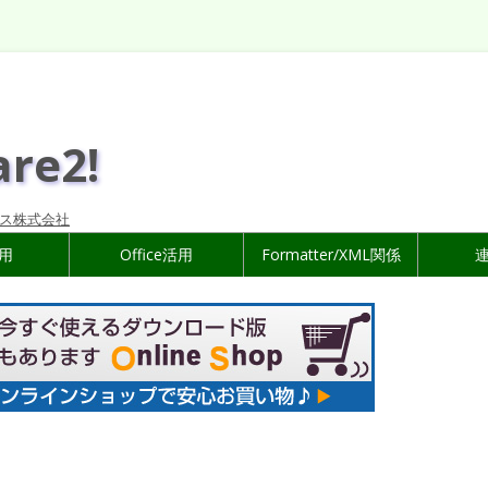
are2!
ス株式会社
活用
Office活用
Formatter/XML関係