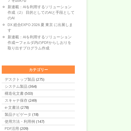
アを詰める
新連載：AIを利用するソリューション
作成（2） 目的としてのAIと手段として
のAI
DX 総合EXPO 2026 夏 東京 に出展しま
す
新連載：AIを利用するソリューション
作成ーフォルダ内のPDFからしおりを
取り出すプログラム作成
カテゴリー
デスクトップ製品
(275)
システム製品
(364)
構造化文書
(503)
スキャナ保存
(249)
e-文書法
(278)
製品ナビゲータ
(18)
使用方法・利用例
(147)
PDF活用
(209)