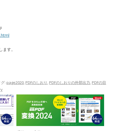
ジ
.html
します。
タグ:
page2020
,
PDFのしおり
,
PDFのしおりの外部出力
,
PDFの目
ry