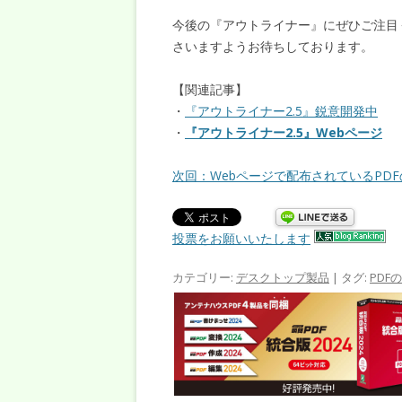
今後の『アウトライナー』にぜひご注目
さいますようお待ちしております。
【関連記事】
・
『アウトライナー2.5』鋭意開発中
・
『アウトライナー2.5』Webページ
次回：Webページで配布されているPD
投票をお願いいたします
カテゴリー:
デスクトップ製品
| タグ:
PDF