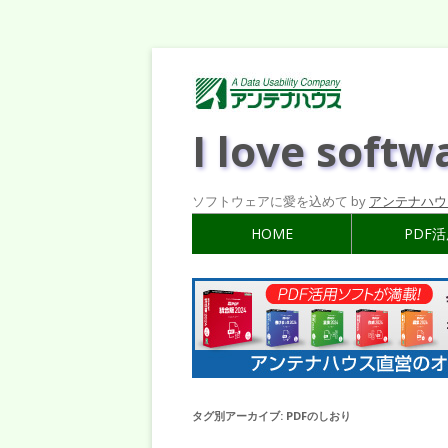
I love softw
ソフトウェアに愛を込めて by
アンテナハウ
HOME
PDF
タグ別アーカイブ:
PDFのしおり