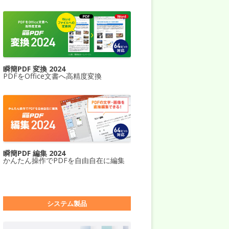
瞬簡PDF 変換 2024
PDFをOffice文書へ高精度変換
瞬簡PDF 編集 2024
かんたん操作でPDFを自由自在に編集
システム製品