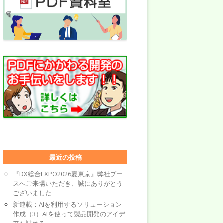
最近の投稿
『DX総合EXPO2026夏東京』弊社ブー
スへご来場いただき、誠にありがとう
ございました
新連載：AIを利用するソリューション
作成（3）AIを使って製品開発のアイデ