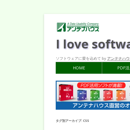
I love softw
ソフトウェアに愛を込めて by
アンテナハウ
HOME
PDF
タグ別アーカイブ:
CSS