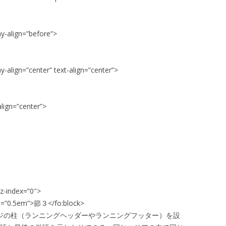
ay-align=”before”>
y-align=”center” text-align=”center”>
align=”center”>
z-index=”0″>
ore=”0.5em”>節３</fo:block>
らページの柱（ランニングヘッダーやランニングフッター）を設