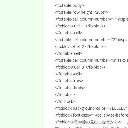
<fo:table-body>
<fo:table-row height=”20pt”>
<fo:table-cell column-number=”1″ displ
<fo:block>Cell 1 </fo:block>
</fo:table-cell>
<fo:table-cell column-number=”2″ displa
<fo:block>Cell 2 </fo:block>
</fo:table-cell>
<fo:table-cell column-number=”3″ text-
<fo:block>Cell 3 </fo:block>
</fo:table-cell>
</fo:table-row>
</fo:table-body>
</fo:table>
</fo:block>
<fo:block background-color=”#EEEEEE” 
<fo:block font-size=”14pt” space-bef
<fo:block>章や節の見出しなどか