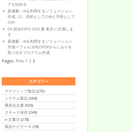
アを詰める
新連載：AIを利用するソリューション
作成（2） 目的としてのAIと手段として
のAI
DX 総合EXPO 2026 夏 東京 に出展しま
す
新連載：AIを利用するソリューション
作成ーフォルダ内のPDFからしおりを
取り出すプログラム作成
Pages:
Prev
1
2
3
カテゴリー
デスクトップ製品
(275)
システム製品
(364)
構造化文書
(503)
スキャナ保存
(249)
e-文書法
(278)
製品ナビゲータ
(18)