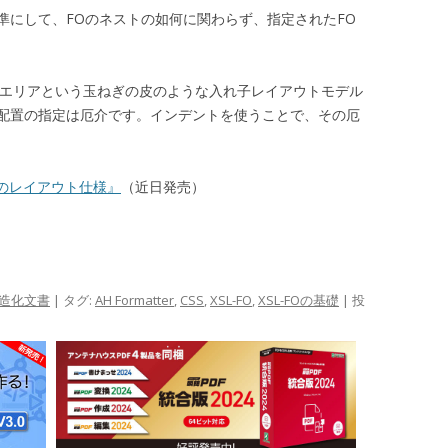
準にして、FOのネストの如何に関わらず、指定されたFO
ック／エリアという玉ねぎの皮のような入れ子レイアウトモデル
配置の指定は厄介です。インデントを使うことで、その厄
ためのレイアウト仕様』
（近日発売）
造化文書
| タグ:
AH Formatter
,
CSS
,
XSL-FO
,
XSL-FOの基礎
| 投