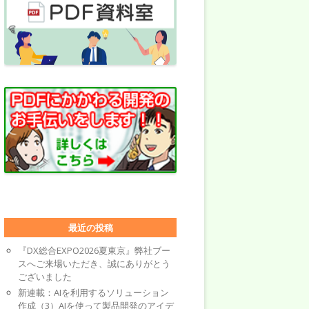
最近の投稿
『DX総合EXPO2026夏東京』弊社ブー
スへご来場いただき、誠にありがとう
ございました
新連載：AIを利用するソリューション
作成（3）AIを使って製品開発のアイデ