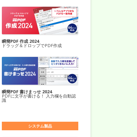
瞬簡PDF 作成 2024
ドラッグ＆ドロップでPDF作成
瞬簡PDF 書けまっせ 2024
PDFに文字が書ける！ 入力欄を自動認
識
システム製品