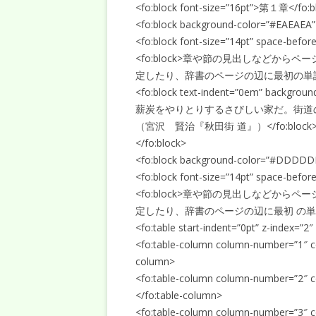
<fo:block font-size=”16pt”>第１章</fo:b
<fo:block background-color=”#EAEAEA”
<fo:block font-size=”14pt” space-bef
<fo:block>章や節の見出しなどか
定したり、辞書のページの辺に最初の単語と最
<fo:block text-indent=”0em” backgr
薪炭をやりとりするさびしい家だ。街道
（宮沢 賢治『秋田街 道』）</fo:block
</fo:block>
<fo:block background-color=”#DDDDD
<fo:block font-size=”14pt” space-bef
<fo:block>章や節の見出しなどか
定したり、辞書のページの辺に最初 の単語と
<fo:table start-indent=”0pt” z-index=”2
<fo:table-column column-number=”1″ co
column>
<fo:table-column column-number=”2″ c
</fo:table-column>
<fo:table-column column-number=”3″ c