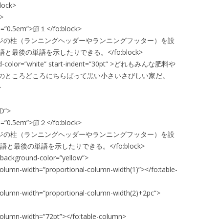
lock>
>
ore=”0.5em”>節１</fo:block>
らページの柱（ランニングヘッダーやランニングフッター）を設
後の単語を示したりできる。</fo:block>
ound-color=”white” start-indent=”30pt” >どれもみんな肥料や
のところどころにちらばって黒い小さいさびしい家だ。
>
D”>
ore=”0.5em”>節２</fo:block>
らページの柱（ランニングヘッダーやランニングフッター）を設
最後の単語を示したりできる。</fo:block>
″ background-color=”yellow”>
lumn-width=”proportional-column-width(1)”></fo:table-
olumn-width=”proportional-column-width(2)+2pc”>
olumn-width=”72pt”></fo:table-column>