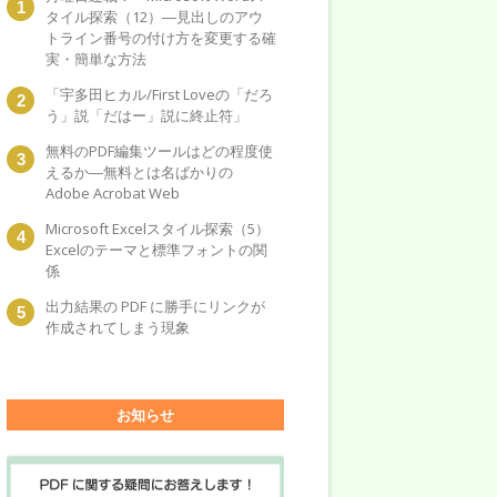
タイル探索（12）―見出しのアウ
トライン番号の付け方を変更する確
実・簡単な方法
「宇多田ヒカル/First Loveの「だろ
う」説「だはー」説に終止符」
無料のPDF編集ツールはどの程度使
えるか―無料とは名ばかりの
Adobe Acrobat Web
Microsoft Excelスタイル探索（5）
Excelのテーマと標準フォントの関
係
出力結果の PDF に勝手にリンクが
作成されてしまう現象
お知らせ