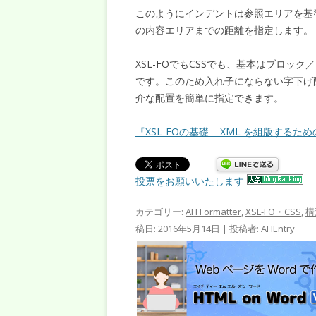
このようにインデントは参照エリアを基
の内容エリアまでの距離を指定します。
XSL-FOでもCSSでも、基本はブロ
です。このため入れ子にならない字下げ
介な配置を簡単に指定できます。
『XSL-FOの基礎 – XML を組版する
投票をお願いいたします
カテゴリー:
AH Formatter
,
XSL-FO・CSS
,
構
稿日:
2016年5月14日
|
投稿者:
AHEntry