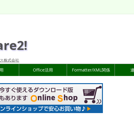
are2!
ス株式会社
活用
Office活用
Formatter/XML関係