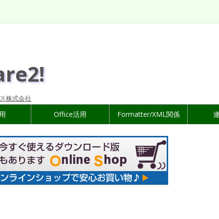
are2!
ス株式会社
活用
Office活用
Formatter/XML関係