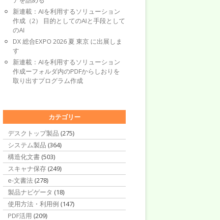
アを詰める
新連載：AIを利用するソリューション
作成（2） 目的としてのAIと手段として
のAI
DX 総合EXPO 2026 夏 東京 に出展しま
す
新連載：AIを利用するソリューション
作成ーフォルダ内のPDFからしおりを
取り出すプログラム作成
カテゴリー
デスクトップ製品
(275)
システム製品
(364)
構造化文書
(503)
スキャナ保存
(249)
e-文書法
(278)
製品ナビゲータ
(18)
使用方法・利用例
(147)
PDF活用
(209)