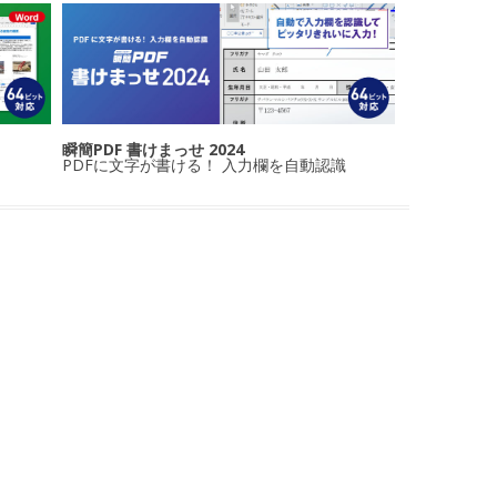
瞬簡PDF 書けまっせ 2024
PDFに文字が書ける！ 入力欄を自動認識