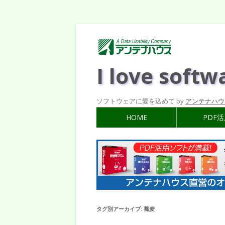
I love softw
ソフトウェアに愛を込めて by
アンテナハウ
HOME
PDF
タグ別アーカイブ:
蕎麦