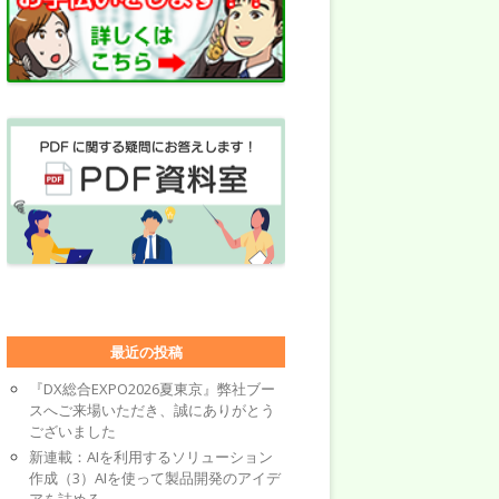
最近の投稿
『DX総合EXPO2026夏東京』弊社ブー
スへご来場いただき、誠にありがとう
ございました
新連載：AIを利用するソリューション
作成（3）AIを使って製品開発のアイデ