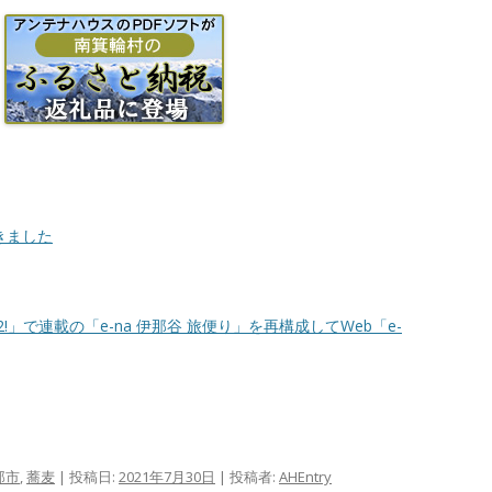
きました
ra2!」で連載の「e-na 伊那谷 旅便り」を再構成してWeb「e-
那市
,
蕎麦
| 投稿日:
2021年7月30日
|
投稿者:
AHEntry