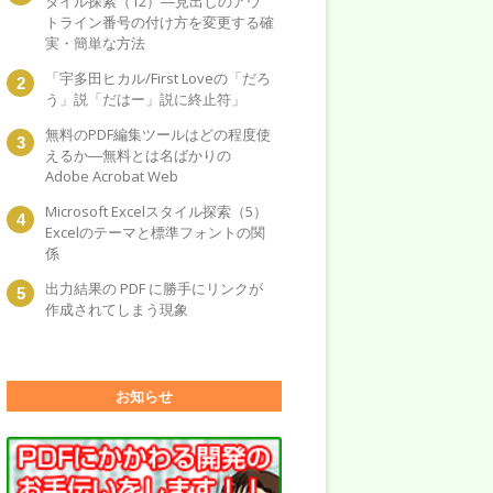
タイル探索（12）―見出しのアウ
トライン番号の付け方を変更する確
実・簡単な方法
「宇多田ヒカル/First Loveの「だろ
う」説「だはー」説に終止符」
無料のPDF編集ツールはどの程度使
えるか―無料とは名ばかりの
Adobe Acrobat Web
Microsoft Excelスタイル探索（5）
Excelのテーマと標準フォントの関
係
出力結果の PDF に勝手にリンクが
作成されてしまう現象
お知らせ