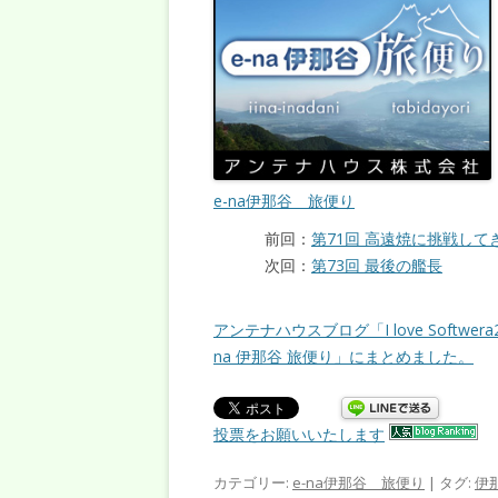
e-na伊那谷 旅便り
前回：
第71回 高遠焼に挑戦して
次回：
第73回 最後の艦長
アンテナハウスブログ「I love Softwe
na 伊那谷 旅便り」にまとめました。
投票をお願いいたします
カテゴリー:
e-na伊那谷 旅便り
| タグ:
伊