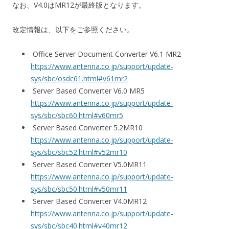
なお、V4.0はMR12が最終版となります。
改定情報は、以下をご参照ください。
Office Server Document Converter V6.1 MR2
https://www.antenna.co.jp/support/update-
sys/sbc/osdc61.html#v61mr2
Server Based Converter V6.0 MR5
https://www.antenna.co.jp/support/update-
sys/sbc/sbc60.html#v60mr5
Server Based Converter 5.2MR10
https://www.antenna.co.jp/support/update-
sys/sbc/sbc52.html#v52mr10
Server Based Converter V5.0MR11
https://www.antenna.co.jp/support/update-
sys/sbc/sbc50.html#v50mr11
Server Based Converter V4.0MR12
https://www.antenna.co.jp/support/update-
sys/sbc/sbc40.html#v40mr12