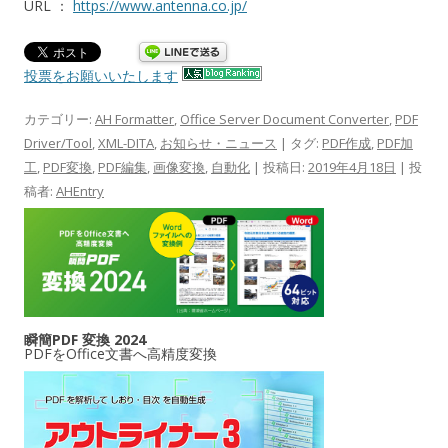
URL ：
https://www.antenna.co.jp/
投票をお願いいたします
カテゴリー:
AH Formatter
,
Office Server Document Converter
,
PDF
Driver/Tool
,
XML-DITA
,
お知らせ・ニュース
| タグ:
PDF作成
,
PDF加
工
,
PDF変換
,
PDF編集
,
画像変換
,
自動化
| 投稿日:
2019年4月18日
|
投
稿者:
AHEntry
瞬簡PDF 変換 2024
PDFをOffice文書へ高精度変換