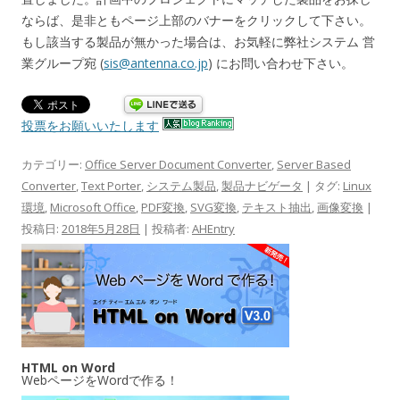
ならば、是非ともページ上部のバナーをクリックして下さい。
もし該当する製品が無かった場合は、お気軽に弊社システム 営
業グループ宛 (
sis@antenna.co.jp
) にお問い合わせ下さい。
投票をお願いいたします
カテゴリー:
Office Server Document Converter
,
Server Based
Converter
,
Text Porter
,
システム製品
,
製品ナビゲータ
| タグ:
Linux
環境
,
Microsoft Office
,
PDF変換
,
SVG変換
,
テキスト抽出
,
画像変換
|
投稿日:
2018年5月28日
|
投稿者:
AHEntry
HTML on Word
WebページをWordで作る！