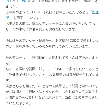
の１
から
その３
は、お客様の質問に答えるかたちで進めてき
ました。
ご存知のように、OSDC は気軽にお試しいただけるよう「
評価
版
」 を用意しています。
お申込みの際に、簡単なアンケートにご協力をいただいてお
り、その中で「評価目的」もお尋ねしています。
今回はそのアンケート結果から、お客様が OSDC で何をしたい
のか、何を期待しているのかを探ってみたいと思います。
その前に一つ、「評価目的」と問われて皆さんは何を思います
か。
ちょっと曖昧な質問に対して、「OSDC で実行したいこと」と
「評価版で検証したいこと」の 2 種類の回答が寄せられていま
す。
実はどちらも知りたいことなので結果として問題は無いのです
が、設問として曖昧さはどうなのか、しかし似たような設問を
2 個作るのも心苦しいなどと思いつつ、当面はこのママとさせ
ていただきます。