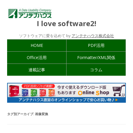
I love software2!
ソフトウェアに愛を込めて by
アンテナハウス株式会社
HOME
PDF活用
Office活用
Formatter/XML関係
連載記事
コラム
タグ別アーカイブ:
画像変換