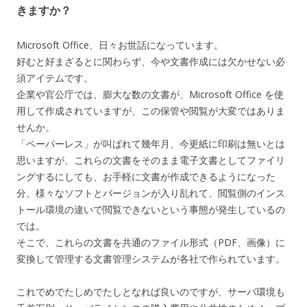
きますか？
Microsoft Office、日々お世話になっています。
好むと好まざるとに関わらず、今や文書作成には欠かせない必
須アイテムです。
企業や官公庁では、膨大な数の文書が、Microsoft Office を使
用して作成されていますが、この保管や閲覧が大変ではありま
せんか。
「ペーパーレス」が叫ばれて幾年月、今更紙に印刷は無いとは
思いますが、これらの文書をそのまま電子文書としてファイリ
ングするにしても、お手軽に文書が作成できるようになった
分、様々なソフトとバージョンが入り乱れて、閲覧側のインス
トール環境の違いで閲覧できないという事態が発生しているの
では。
そこで、これらの文書を共通のファイル形式（PDF、画像）に
変換して管理する文書管理システムが各社で作られています。
これでめでたしめでたしとなれば良いのですが、サーバ環境も