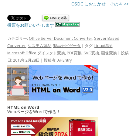
OSDC におまかせ その４ >>
投票をお願いいたします
カテゴリー:
Office Server Document Converter
,
Server Based
Converter
,
システム製品
,
製品ナビゲータ
| タグ:
Linux環境
,
Microsoft Office ダイレクト変換
,
PDF変換
,
SVG変換
,
画像変換
| 投稿
日:
2018年2月28日
|
投稿者:
AHEntry
HTML on Word
WebページをWordで作る！