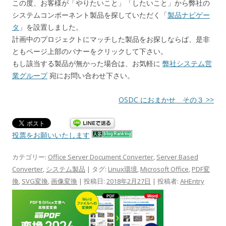
この度、お客様が「やりたいこと」「したいこと」から弊社の
システムコンポーネント製品を探していただく「
製品ナビゲー
タ
」を設置しました。
計画中のプロジェクトにマッチした製品をお探しならば、是非
ともページ上部のバナーをクリックして下さい。
もし該当する製品が無かった場合は、お気軽に
弊社システム営
業グループ
宛にお問い合わせ下さい。
OSDC におまかせ その３ >>
投票をお願いいたします
カテゴリー:
Office Server Document Converter
,
Server Based
Converter
,
システム製品
| タグ:
Linux環境
,
Microsoft Office
,
PDF変
換
,
SVG変換
,
画像変換
| 投稿日:
2018年2月27日
|
投稿者:
AHEntry