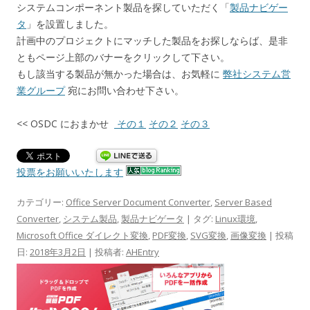
システムコンポーネント製品を探していただく「
製品ナビゲー
タ
」を設置しました。
計画中のプロジェクトにマッチした製品をお探しならば、是非
ともページ上部のバナーをクリックして下さい。
もし該当する製品が無かった場合は、お気軽に
弊社システム営
業グループ
宛にお問い合わせ下さい。
<< OSDC におまかせ
その１
その２
その３
投票をお願いいたします
カテゴリー:
Office Server Document Converter
,
Server Based
Converter
,
システム製品
,
製品ナビゲータ
| タグ:
Linux環境
,
Microsoft Office ダイレクト変換
,
PDF変換
,
SVG変換
,
画像変換
| 投稿
日:
2018年3月2日
|
投稿者:
AHEntry