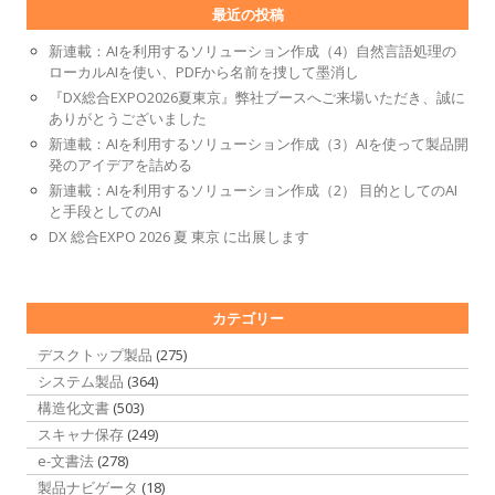
最近の投稿
新連載：AIを利用するソリューション作成（4）自然言語処理の
ローカルAIを使い、PDFから名前を捜して墨消し
『DX総合EXPO2026夏東京』弊社ブースへご来場いただき、誠に
ありがとうございました
新連載：AIを利用するソリューション作成（3）AIを使って製品開
発のアイデアを詰める
新連載：AIを利用するソリューション作成（2） 目的としてのAI
と手段としてのAI
DX 総合EXPO 2026 夏 東京 に出展します
カテゴリー
デスクトップ製品
(275)
システム製品
(364)
構造化文書
(503)
スキャナ保存
(249)
e-文書法
(278)
製品ナビゲータ
(18)