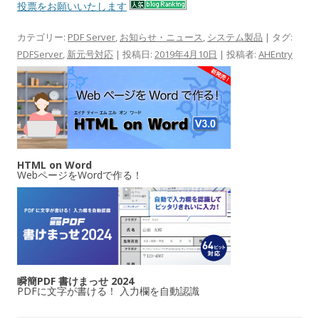
投票をお願いいたします
カテゴリー:
PDF Server
,
お知らせ・ニュース
,
システム製品
| タグ:
PDFServer
,
新元号対応
| 投稿日:
2019年4月10日
|
投稿者:
AHEntry
HTML on Word
WebページをWordで作る！
瞬簡PDF 書けまっせ 2024
PDFに文字が書ける！ 入力欄を自動認識