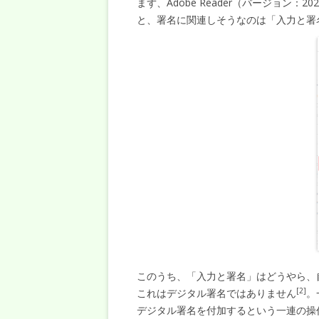
まず、Adobe Reader（バージョン：2
と、署名に関連しそうなのは「入力と署
このうち、「入力と署名」はどうやら、
[2]
これはデジタル署名ではありません
。
デジタル署名を付加するという一連の操