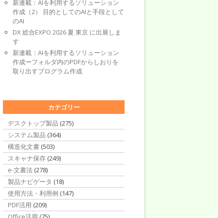
新連載：AIを利用するソリューション
作成（2） 目的としてのAIと手段として
のAI
DX 総合EXPO 2026 夏 東京 に出展しま
す
新連載：AIを利用するソリューション
作成ーフォルダ内のPDFからしおりを
取り出すプログラム作成
カテゴリー
デスクトップ製品
(275)
システム製品
(364)
構造化文書
(503)
スキャナ保存
(249)
e-文書法
(278)
製品ナビゲータ
(18)
使用方法・利用例
(147)
PDF活用
(209)
Office活用
(75)