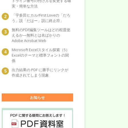
トライン番号の付け方を変更する確
実・簡単な方法
「宇多田ヒカル/First Loveの「だろ
う」説「だはー」説に終止符」
無料のPDF編集ツールはどの程度使
えるか―無料とは名ばかりの
Adobe Acrobat Web
Microsoft Excelスタイル探索（5）
Excelのテーマと標準フォントの関
係
出力結果の PDF に勝手にリンクが
作成されてしまう現象
お知らせ