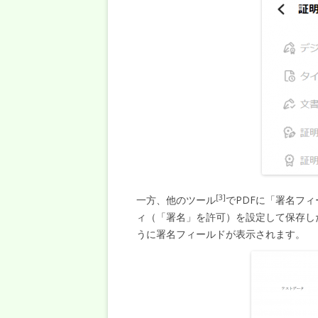
[3]
一方、他のツール
でPDFに「署名フ
ィ（「署名」を許可）を設定して保存したP
うに署名フィールドが表示されます。