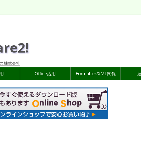
are2!
ス株式会社
活用
Office活用
Formatter/XML関係