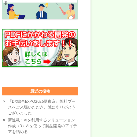
最近の投稿
『DX総合EXPO2026夏東京』弊社ブー
スへご来場いただき、誠にありがとう
ございました
新連載：AIを利用するソリューション
作成（3）AIを使って製品開発のアイデ
アを詰める