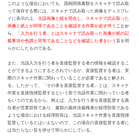
このような場合においても、国税関係書類をスキャナで読み取
って保存する際には、スキャナで読み取った画像をディスプレ
イに表示の上、
当該画像と紙を照合し、スキャナで読み取った
画像と紙とが同等であることを確認する作業が必ず伴う
ことか
ら
、「入力を行う者」とはスキャナで読み取った画像が紙の記
載事項や色調と同等であることなどを確認した者をいう
旨を明
らかにしたものである。
また、当該入力を行う者を直接監督する者の情報を確認するこ
とができるようにするとされているが、直接監督する者は、実
際のスキャナ作業に関わっていることが必要であると解され
る。したがって、「その者を直接監督する者」とは、スキャナ
作業を直接指揮監督するという形で当該作業に関わっている者
をいうのであるから、例えば、入力を行う者を直接監督する責
任者が営業部長であり、書類の最終決裁権者が経理部長である
ような場合における経理部長は、当該スキャナ作業を直接指揮
監督しているとはいえないので、この場合の直接監督する者に
は当たらない旨を併せて明らかにしている。