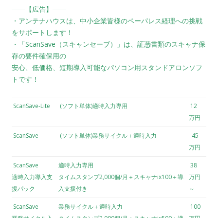
――【広告】――
・アンテナハウスは、中小企業皆様のペーパレス経理への挑戦
をサポートします！
・「ScanSave（スキャンセーブ）」は、証憑書類のスキャナ保
存の要件確保用の
安心、低価格、短期導入可能なパソコン用スタンドアロンソフ
トです！
ScanSave-Lite
(ソフト単体)適時入力専用
12
万円
ScanSave
(ソフト単体)業務サイクル＋適時入力
45
万円
ScanSave
適時入力専用
38
適時入力導入支
タイムスタンプ2,000個/月＋スキャナix100＋導
万円
援パック
入支援付き
～
ScanSave
業務サイクル＋適時入力
100