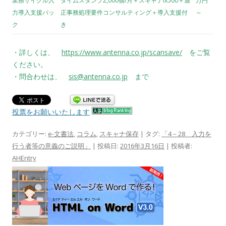
業務サイクル入
タイムスタンプ2,000個/月＋スキャナix500＋適
万円
力導入支援パッ
正事務処理要件コンサルティング＋導入支援付
～
ク
き
・詳しくは、
https://www.antenna.co.jp/scansave/
をご覧
ください。
・問合わせは、
sis@antenna.co.jp
まで
投票をお願いいたします
カテゴリー:
e-文書法
,
コラム
,
スキャナ保存
| タグ:
「4－28 入力を
行う者等の意義のご説明」
| 投稿日:
2016年3月16日
|
投稿者:
AHEntry