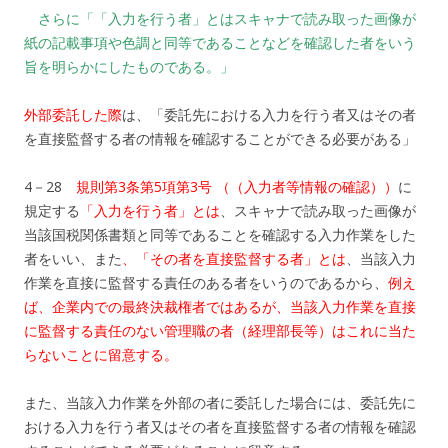
さらに「「入力を行う者」とはスキャナで読み取った画像が
紙の記載事項や色調と同等であることなどを確認した者をいう
旨を明らかにしたものである。」
外部委託した際
は、「委託先における入力を行う者又はその者
を直接監督する者の情報を確認することができる必要がある」
4－28
規則第3条第5項第3号 （（入力者等情報の確認））
に
規定する
「入力を行う者」とは
、スキャナで読み取った画像が
当該国税関係書類と同等であることを確認する入力作業をした
者をいい、また
、「その者を直接監督する者」とは
、当該入力
作業を直接に監督する責任のある者をいうのであるから、
例え
ば、企業内での最終決裁権者ではあるが、当該入力作業を直接
に監督する責任のない管理職の者（経理部長等）はこれに当た
らないことに留意する。
また、当該入力作業を外部の者に委託した場合には、委託先に
おける入力を行う者又はその者を直接監督する者の情報を確認