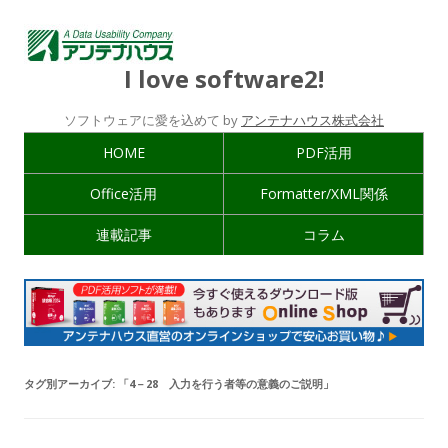
I love software2!
ソフトウェアに愛を込めて by
アンテナハウス株式会社
HOME
PDF活用
Office活用
Formatter/XML関係
連載記事
コラム
タグ別アーカイブ:
「4－28 入力を行う者等の意義のご説明」