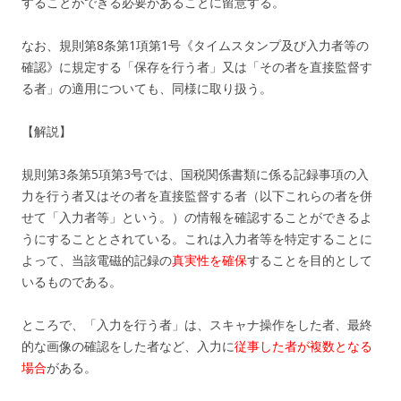
することができる必要があることに留意する。
なお、規則第8条第1項第1号《タイムスタンプ及び入力者等の
確認》に規定する「保存を行う者」又は「その者を直接監督す
る者」の適用についても、同様に取り扱う。
【解説】
規則第3条第5項第3号では、国税関係書類に係る記録事項の入
力を行う者又はその者を直接監督する者（以下これらの者を併
せて「入力者等」という。）の情報を確認することができるよ
うにすることとされている。これは入力者等を特定することに
よって、当該電磁的記録の
真実性を確保
することを目的として
いるものである。
ところで、「入力を行う者」は、スキャナ操作をした者、最終
的な画像の確認をした者など、入力に
従事した者が複数となる
場合
がある。