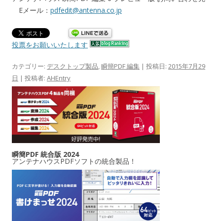
Eメール：
pdfedit@antenna.co.jp
投票をお願いいたします
カテゴリー:
デスクトップ製品
,
瞬簡PDF 編集
| 投稿日:
2015年7月29
日
|
投稿者:
AHEntry
瞬簡PDF 統合版 2024
アンテナハウスPDFソフトの統合製品！