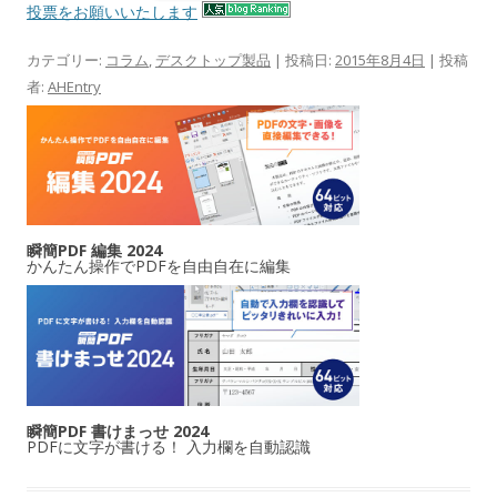
投票をお願いいたします
カテゴリー:
コラム
,
デスクトップ製品
| 投稿日:
2015年8月4日
|
投稿
者:
AHEntry
瞬簡PDF 編集 2024
かんたん操作でPDFを自由自在に編集
瞬簡PDF 書けまっせ 2024
PDFに文字が書ける！ 入力欄を自動認識