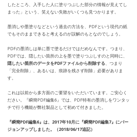
したところ、入手した人に塗りつぶした部分の情報が見えてし
まった」という、笑えない失敗がいくつも見つかります。
墨消しや墨塗りなどという過去の方法を、PDFという現代の紙
でもそのままできると考えるのが誤解のもとなのでしょう。
PDFの墨消しは単に墨で塗るだけではだめなんです。つまり、
PDFでは、隠したい箇所の上を墨で塗りつぶしすのと同時に、
隠したい箇所のデータをPDFファイルから削除する
、つまり
「完全削除」、あるいは、痕跡を残さず削除」必要がありま
す。
これは以前から多方面のご要望をいただいています。ご安心く
ださい。『瞬簡PDF編集6』では、PDF特有の墨消しをワンタッ
チで行う機能が弊社製品として初めて付きました。
『瞬簡PDF編集6』は、2017年10月に『瞬簡PDF編集7』にバー
ジョンアップしました。（2018/06/17追記）