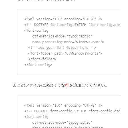
<?xml version="1.0" encoding="UTF-8" ?>

<!-- DOCTYPE font-config SYSTEM "font-config.dtd" --
<font-config

    otf-metrics-mode="typographic"

    name-processing-mode="windows-name">

  <!-- add your font folder here -->

  <font-folder path="C:\Windows\Fonts">

  </font-folder>

このファイルに次のような
行
を追加してください。
<?xml version="1.0" encoding="UTF-8" ?>

<!-- DOCTYPE font-config SYSTEM "font-config.dtd" --
<font-config

    otf-metrics-mode="typographic"
