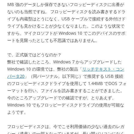
MB 強のデータしか保存できないフロッピーディスクに出番が
ないのも当然ですね。 フロッピーディスクを読み書きするドラ
イブも内蔵型はとうになく、USB ケーブルで接続する外付けド
ライブも見かけることが少なくなりました。このような状況で
すから、マイクロソフトが Windows 10 でこのデバイスのサポ
ートを見限ったとしても不思議ではありません。
で、正式版ではどうなのか？
弊社で確認したところ、Windows 7 からアップグレードした
Windows 10 の環境では、弊社の製品「
リッチテキスト・コン
バータ20
」（同パーソナル。以下同じ）で推奨する USB 接続
のフロッピーディスクドライブを使用して 1.44MB でDOS フォ
ーマットを行い、ファイルを読み書きすることができました。
今のところアップグレードでの確認ですが、とりあえず、
Windows 10 でもフロッピーディスクドライブの使用が可能な
ようです。
フロッピーディスクは、今でこそ利用価値の少ない過去のレガ
シー（遺産）の一部となっていますが、長い間パソコンになく