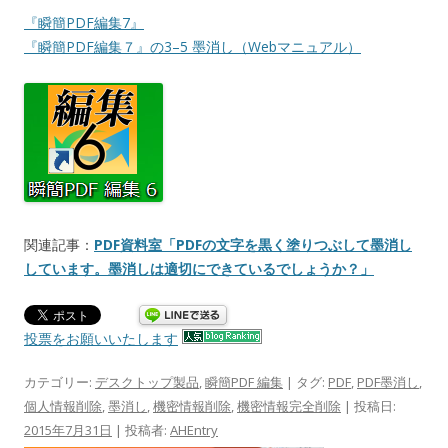
『瞬簡PDF編集7』
『瞬簡PDF編集７』の3–5 墨消し（Webマニュアル）
関連記事：
PDF資料室「PDFの文字を黒く塗りつぶして墨消し
しています。墨消しは適切にできているでしょうか？」
投票をお願いいたします
カテゴリー:
デスクトップ製品
,
瞬簡PDF 編集
| タグ:
PDF
,
PDF墨消し
,
個人情報削除
,
墨消し
,
機密情報削除
,
機密情報完全削除
| 投稿日:
2015年7月31日
|
投稿者:
AHEntry