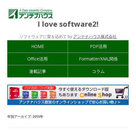
I love software2!
ソフトウェアに愛を込めて by
アンテナハウス株式会社
HOME
PDF活用
Office活用
Formatter/XML関係
連載記事
コラム
年別アーカイブ:
2015年