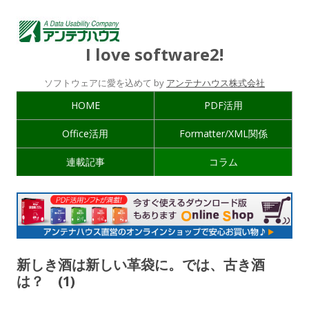
I love software2!
ソフトウェアに愛を込めて by
アンテナハウス株式会社
HOME
PDF活用
Office活用
Formatter/XML関係
連載記事
コラム
新しき酒は新しい革袋に。では、古き酒
は？ (1)