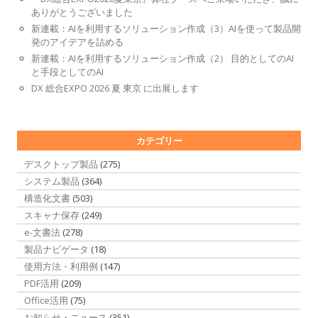
ありがとうございました
新連載：AIを利用するソリューション作成（3）AIを使って製品開
発のアイデアを詰める
新連載：AIを利用するソリューション作成（2） 目的としてのAI
と手段としてのAI
DX 総合EXPO 2026 夏 東京 に出展します
カテゴリー
デスクトップ製品
(275)
システム製品
(364)
構造化文書
(503)
スキャナ保存
(249)
e-文書法
(278)
製品ナビゲータ
(18)
使用方法・利用例
(147)
PDF活用
(209)
Office活用
(75)
お知らせ・ニュース
(351)