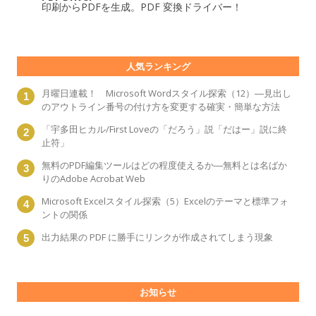
印刷からPDFを生成。PDF 変換ドライバー！
人気ランキング
月曜日連載！ Microsoft Wordスタイル探索（12）―見出し
のアウトライン番号の付け方を変更する確実・簡単な方法
「宇多田ヒカル/First Loveの「だろう」説「だはー」説に終
止符」
無料のPDF編集ツールはどの程度使えるか―無料とは名ばか
りのAdobe Acrobat Web
Microsoft Excelスタイル探索（5）Excelのテーマと標準フォ
ントの関係
出力結果の PDF に勝手にリンクが作成されてしまう現象
お知らせ