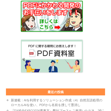
最近の投稿
新連載：AIを利用するソリューション作成（4）自然言語処理の
ローカルAIを使い、PDFから名前を捜して墨消し
『DX総合EXPO2026夏東京』弊社ブースへご来場いただき、誠に