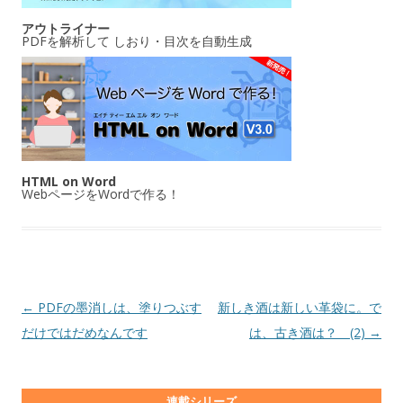
アウトライナー
PDFを解析して しおり・目次を自動生成
HTML on Word
WebページをWordで作る！
投稿ナビゲーション
←
PDFの墨消しは、塗りつぶす
新しき酒は新しい革袋に。で
だけではだめなんです
は、古き酒は？ (2)
→
連載シリーズ