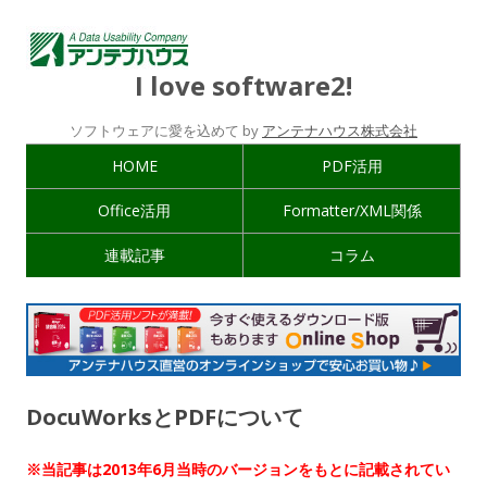
I love software2!
ソフトウェアに愛を込めて by
アンテナハウス株式会社
HOME
PDF活用
Office活用
Formatter/XML関係
連載記事
コラム
DocuWorksとPDFについて
※当記事は2013年6月当時のバージョンをもとに記載されてい