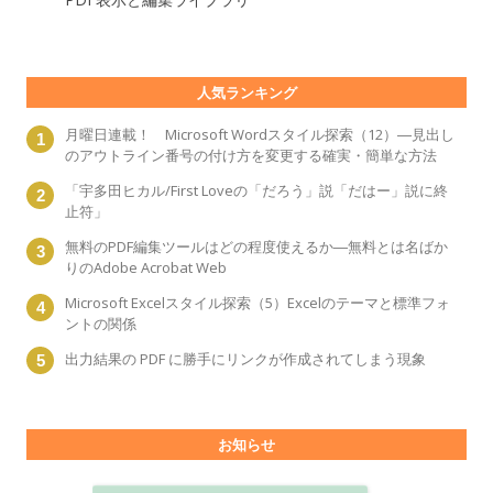
人気ランキング
月曜日連載！ Microsoft Wordスタイル探索（12）―見出し
のアウトライン番号の付け方を変更する確実・簡単な方法
「宇多田ヒカル/First Loveの「だろう」説「だはー」説に終
止符」
無料のPDF編集ツールはどの程度使えるか―無料とは名ばか
りのAdobe Acrobat Web
Microsoft Excelスタイル探索（5）Excelのテーマと標準フォ
ントの関係
出力結果の PDF に勝手にリンクが作成されてしまう現象
お知らせ