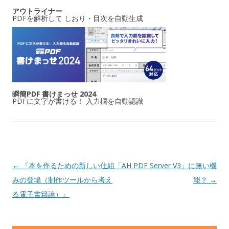
アウトライナー
PDFを解析して しおり・目次を自動生成
瞬簡PDF 書けまっせ 2024
PDFに文字が書ける！ 入力欄を自動認識
投稿ナビゲーション
←
『本を作るための新しい仕組
「AH PDF Server V3」に無い機
みの登場（制作ツールから考え
能？
→
る電子書籍論）』