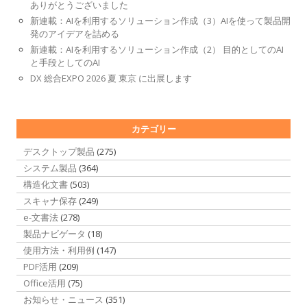
ありがとうございました
新連載：AIを利用するソリューション作成（3）AIを使って製品開
発のアイデアを詰める
新連載：AIを利用するソリューション作成（2） 目的としてのAI
と手段としてのAI
DX 総合EXPO 2026 夏 東京 に出展します
カテゴリー
デスクトップ製品
(275)
システム製品
(364)
構造化文書
(503)
スキャナ保存
(249)
e-文書法
(278)
製品ナビゲータ
(18)
使用方法・利用例
(147)
PDF活用
(209)
Office活用
(75)
お知らせ・ニュース
(351)