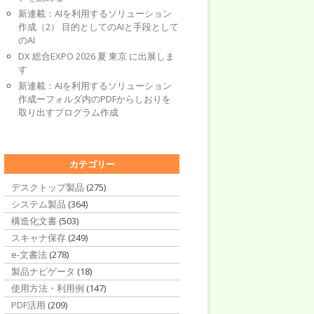
新連載：AIを利用するソリューション
作成（2） 目的としてのAIと手段として
のAI
DX 総合EXPO 2026 夏 東京 に出展しま
す
新連載：AIを利用するソリューション
作成ーフォルダ内のPDFからしおりを
取り出すプログラム作成
カテゴリー
デスクトップ製品
(275)
システム製品
(364)
構造化文書
(503)
スキャナ保存
(249)
e-文書法
(278)
製品ナビゲータ
(18)
使用方法・利用例
(147)
PDF活用
(209)