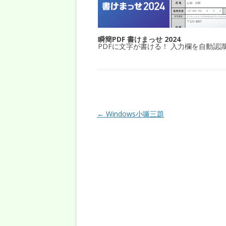
瞬簡PDF 書けまっせ 2024
PDFに文字が書ける！ 入力欄を自動認
投稿ナビゲーション
←
Windows小噺三題