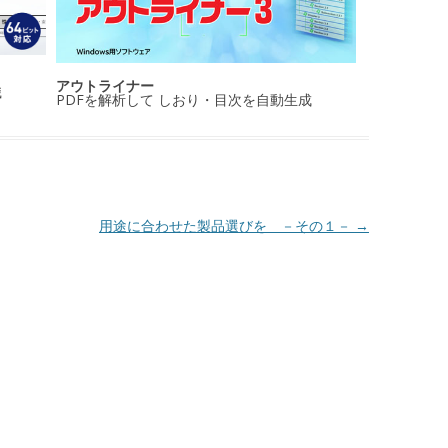
アウトライナー
識
PDFを解析して しおり・目次を自動生成
用途に合わせた製品選びを －その１－
→