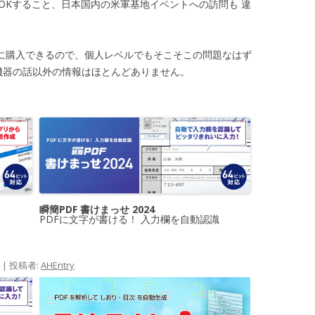
OKすること、日本国内の米軍基地イベントへの訪問も 違
通に購入できるので、個人レベルでもそこそこの問題なはず
G機器の話以外の情報はほとんどありません。
瞬簡PDF 書けまっせ 2024
PDFに文字が書ける！ 入力欄を自動認識
|
投稿者:
AHEntry