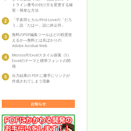
トライン番号の付け方を変更する確
実・簡単な方法
「宇多田ヒカル/First Loveの「だろ
う」説「だはー」説に終止符」
無料のPDF編集ツールはどの程度使
えるか―無料とは名ばかりの
Adobe Acrobat Web
Microsoft Excelスタイル探索（5）
Excelのテーマと標準フォントの関
係
出力結果の PDF に勝手にリンクが
作成されてしまう現象
お知らせ