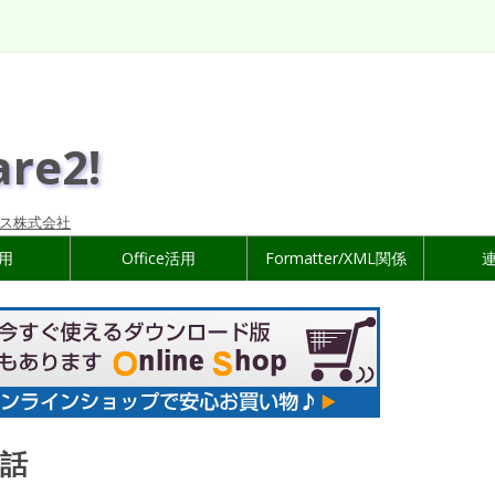
are2!
ス株式会社
活用
Office活用
Formatter/XML関係
話