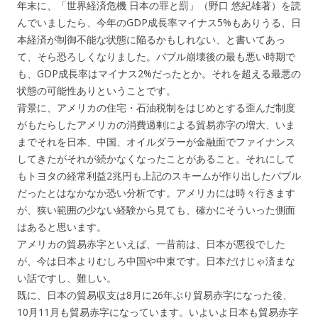
年末に、「世界経済危機 日本の罪と罰」（野口 悠紀雄著）を読
んでいましたら、今年のGDP成長率マイナス5%もありうる、日
本経済が制御不能な状態に陥るかもしれない、と書いてあっ
て、そら恐ろしくなりました。バブル崩壊後の最も悪い時期で
も、GDP成長率はマイナス2%だったとか。それを超える最悪の
状態の可能性ありということです。
背景に、アメリカの住宅・石油税制をはじめとする歪んだ制度
がもたらしたアメリカの消費過剰による貿易赤字の増大、いま
までそれを日本、中国、オイルダラーが金融面でファイナンス
してきたがそれが続かなくなったことがあること。それにして
もトヨタの経常利益2兆円も上記のスキームが作り出したバブル
だったとはなかなか恐い分析です。アメリカには時々行きます
が、狭い範囲の少ない経験から見ても、確かにそういった側面
はあると思います。
アメリカの貿易赤字といえば、一昔前は、日本が悪役でした
が、今は日本よりむしろ中国や中東です。日本だけじゃ済まな
い話ですし、難しい。
既に、日本の貿易収支は8月に26年ぶり貿易赤字になった後、
10月11月も貿易赤字になっています。いよいよ日本も貿易赤字