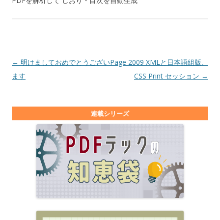
PDFを解析して しおり・目次を自動生成
投稿ナビゲーション
←
明けましておめでとうござい
Page 2009 XMLと日本語組版、
ます
CSS Print セッション
→
連載シリーズ