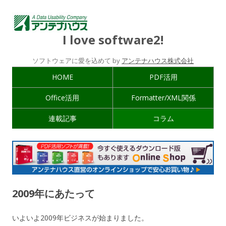
I love software2!
ソフトウェアに愛を込めて by
アンテナハウス株式会社
HOME
PDF活用
Office活用
Formatter/XML関係
連載記事
コラム
2009年にあたって
いよいよ2009年ビジネスが始まりました。