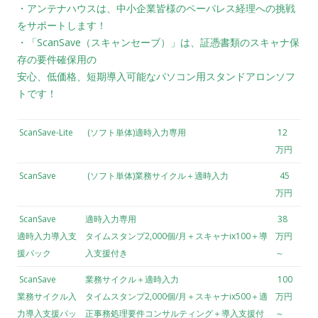
・アンテナハウスは、中小企業皆様のペーパレス経理への挑戦
をサポートします！
・「ScanSave（スキャンセーブ）」は、証憑書類のスキャナ保
存の要件確保用の
安心、低価格、短期導入可能なパソコン用スタンドアロンソフ
トです！
ScanSave-Lite
(ソフト単体)適時入力専用
12
万円
ScanSave
(ソフト単体)業務サイクル＋適時入力
45
万円
ScanSave
適時入力専用
38
適時入力導入支
タイムスタンプ2,000個/月＋スキャナix100＋導
万円
援パック
入支援付き
～
ScanSave
業務サイクル＋適時入力
100
業務サイクル入
タイムスタンプ2,000個/月＋スキャナix500＋適
万円
力導入支援パッ
正事務処理要件コンサルティング＋導入支援付
～