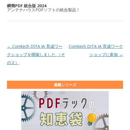
瞬簡PDF 統合版 2024
アンテナハウスPDFソフトの統合製品！
投稿ナビゲーション
←
Comtech DITA IA 育成ワー
Comtech DITA IA 育成ワーク
クショップを開催しました （そ
ショップに参加
→
の２）
連載シリーズ