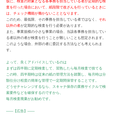
仮に、検査の対象となる各事務を担当している者が定期的な検
査を行った場合において、紙段階で改ざんを行っているときに
は、チェック機能が働かないこととなります。
このため、最低限、その事務を担当している者ではなく、
それ
以外の者
が定期的な検査を行う必要があります。
また、事業規模の小さな事業の場合、当該各事務を担当してい
る者以外の者が検査を行うことが難しいことも想定されます。
このような場合、外部の者に委託する方法なども考えられま
す。
よって、良くアドバイスしているのは
まずは四半期に定期検査して、習熟したら毎月検査で捨てる
この時、四半期時は従来の紙の管理方法を踏襲し、毎月時は分
類仕分け程度の簡単な管理で一定期間保管することです。
どうせチャレンジするなら、スキャナ保存の業務サイクルで検
索要件などを確保するのですから、
毎月検査廃棄がお勧めです。
――【広告】――