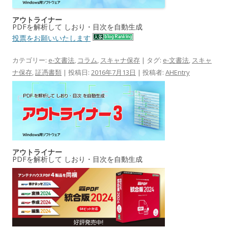
アウトライナー
PDFを解析して しおり・目次を自動生成
投票をお願いいたします
カテゴリー:
e-文書法
,
コラム
,
スキャナ保存
| タグ:
e-文書法
,
スキャ
ナ保存
,
証憑書類
| 投稿日:
2016年7月13日
|
投稿者:
AHEntry
アウトライナー
PDFを解析して しおり・目次を自動生成