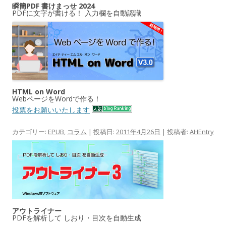
瞬簡PDF 書けまっせ 2024
PDFに文字が書ける！ 入力欄を自動認識
HTML on Word
WebページをWordで作る！
投票をお願いいたします
カテゴリー:
EPUB
,
コラム
| 投稿日:
2011年4月26日
|
投稿者:
AHEntry
アウトライナー
PDFを解析して しおり・目次を自動生成