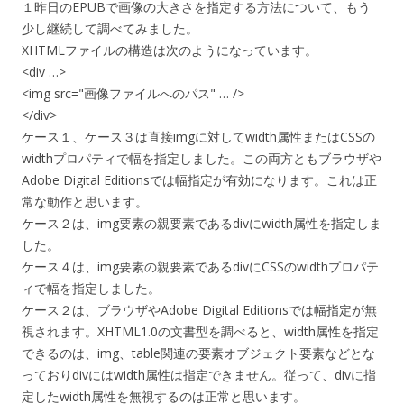
１昨日のEPUBで画像の大きさを指定する方法について、もう
少し継続して調べてみました。
XHTMLファイルの構造は次のようになっています。
<div …>
<img src="画像ファイルへのパス" … />
</div>
ケース１、ケース３は直接imgに対してwidth属性またはCSSの
widthプロパティで幅を指定しました。この両方ともブラウザや
Adobe Digital Editionsでは幅指定が有効になります。これは正
常な動作と思います。
ケース２は、img要素の親要素であるdivにwidth属性を指定しま
した。
ケース４は、img要素の親要素であるdivにCSSのwidthプロパテ
ィで幅を指定しました。
ケース２は、ブラウザやAdobe Digital Editionsでは幅指定が無
視されます。XHTML1.0の文書型を調べると、width属性を指定
できるのは、img、table関連の要素オブジェクト要素などとな
っておりdivにはwidth属性は指定できません。従って、divに指
定したwidth属性を無視するのは正常と思います。