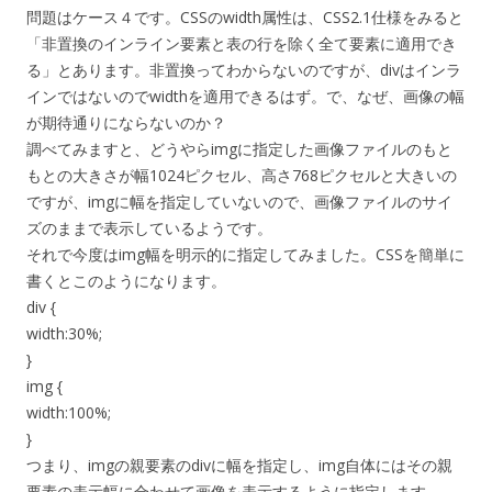
問題はケース４です。CSSのwidth属性は、CSS2.1仕様をみると
「非置換のインライン要素と表の行を除く全て要素に適用でき
る」とあります。非置換ってわからないのですが、divはインラ
インではないのでwidthを適用できるはず。で、なぜ、画像の幅
が期待通りにならないのか？
調べてみますと、どうやらimgに指定した画像ファイルのもと
もとの大きさが幅1024ピクセル、高さ768ピクセルと大きいの
ですが、imgに幅を指定していないので、画像ファイルのサイ
ズのままで表示しているようです。
それで今度はimg幅を明示的に指定してみました。CSSを簡単に
書くとこのようになります。
div {
width:30%;
}
img {
width:100%;
}
つまり、imgの親要素のdivに幅を指定し、img自体にはその親
要素の表示幅に合わせて画像を表示するように指定します。