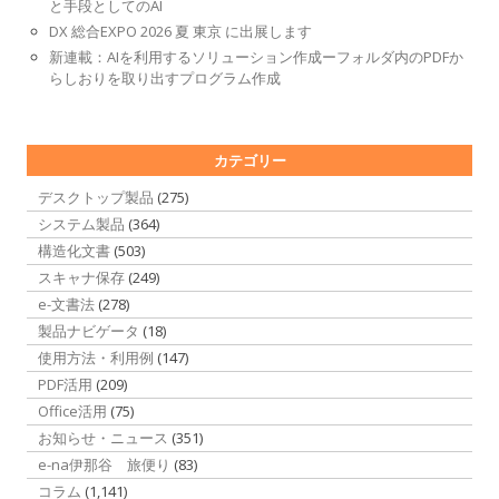
と手段としてのAI
DX 総合EXPO 2026 夏 東京 に出展します
新連載：AIを利用するソリューション作成ーフォルダ内のPDFか
らしおりを取り出すプログラム作成
カテゴリー
デスクトップ製品
(275)
システム製品
(364)
構造化文書
(503)
スキャナ保存
(249)
e-文書法
(278)
製品ナビゲータ
(18)
使用方法・利用例
(147)
PDF活用
(209)
Office活用
(75)
お知らせ・ニュース
(351)
e-na伊那谷 旅便り
(83)
コラム
(1,141)