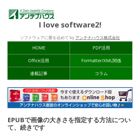
I love software2!
ソフトウェアに愛を込めて by
アンテナハウス株式会社
HOME
PDF活用
Office活用
Formatter/XML関係
連載記事
コラム
EPUBで画像の大きさを指定する方法につい
て、続きです