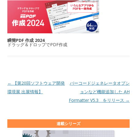
瞬簡PDF 作成 2024
ドラッグ＆ドロップでPDF作成
投稿ナビゲーション
←
【第20回ソフトウェア開発
バーコードジェネレータオプシ
環境展 出展情報】
ョンなど機能追加した AH
Formatter V5.3 をリリース
→
連載シリーズ