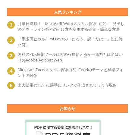
人気ランキング
月曜日連載！ Microsoft Wordスタイル探索（12）―見出し
のアウトライン番号の付け方を変更する確実・簡単な方法
「宇多田ヒカル/First Loveの「だろう」説「だはー」説に終
止符」
無料のPDF編集ツールはどの程度使えるか―無料とは名ばか
りのAdobe Acrobat Web
Microsoft Excelスタイル探索（5）Excelのテーマと標準フォ
ントの関係
出力結果の PDF に勝手にリンクが作成されてしまう現象
お知らせ