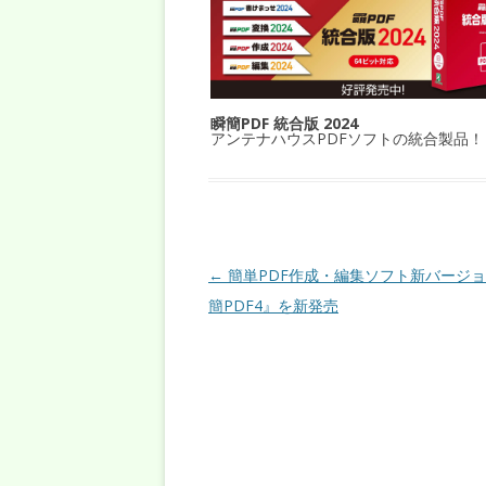
瞬簡PDF 統合版 2024
アンテナハウスPDFソフトの統合製品！
投稿ナビゲーション
←
簡単PDF作成・編集ソフト新バージョ
簡PDF4』を新発売