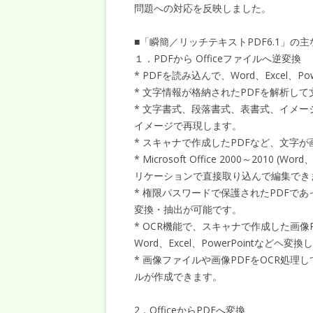
問題への対応を反映しました。
■「瞬簡／リッチテキストPDF6.1」の
１．PDFから Officeファイルへ逆変換
* PDFを読み込んで、Word、Excel、
* 文字情報が格納されたPDFを解析し
* 文字書式、段落書式、表書式、イメー
イメージで再現します。
* スキャナで作成したPDFなど、文字
* Microsoft Office 2000～2010
リケーションで直接取り込んで編集できます（
* 権限パスワードで保護されたPDFで
変換・抽出が可能です。
* OCR機能で、スキャナで作成した画像PD
Word、Excel、PowerPointなどヘ変
* 画像ファイルや画像PDFをOCR処
ルが作成できます。
2．OfficeからPDFへ変換