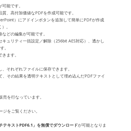
換が可能です。
高品質、高付加価値なPDFを作成可能です。
cel、PowerPoint）にアドインボタンを追加して簡単にPDFが作成
除く）。
削除などの編集が可能です。
セキュリティ一括設定／解除（256bit AES対応）、透かし
です。
できます。
出し、それぞれファイルに保存できます。
理して、その結果を透明テキストとして埋め込んだPDFファイ
販売を行なっています。
ージをご覧ください。
チテキストPDF6.1」を無償でダウンロード
が可能となりま