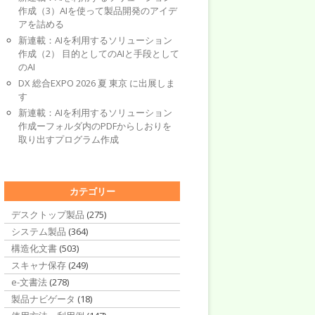
作成（3）AIを使って製品開発のアイデ
アを詰める
新連載：AIを利用するソリューション
作成（2） 目的としてのAIと手段として
のAI
DX 総合EXPO 2026 夏 東京 に出展しま
す
新連載：AIを利用するソリューション
作成ーフォルダ内のPDFからしおりを
取り出すプログラム作成
カテゴリー
デスクトップ製品
(275)
システム製品
(364)
構造化文書
(503)
スキャナ保存
(249)
e-文書法
(278)
製品ナビゲータ
(18)