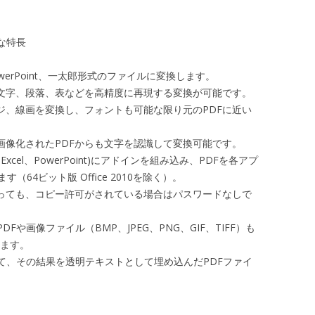
主な特長
PowerPoint、一太郎形式のファイルに変換します。
て文字、段落、表などを高精度に再現する変換が可能です。
ジ、線画を変換し、フォントも可能な限り元のPDFに近い
が画像化されたPDFからも文字を認識して変換可能です。
 (Word、Excel、PowerPoint)にアドインを組み込み、PDFを各アプ
64ビット版 Office 2010を除く）。
あっても、コピー許可がされている場合はパスワードなしで
Fや画像ファイル（BMP、JPEG、PNG、GIF、TIFF）も
換します。
理して、その結果を透明テキストとして埋め込んだPDFファイ