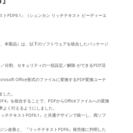
1』
ストPDF6.1』（シュンカン リッチテキスト ピーディーエ
以下、本製品）は、以下のソフトウェアを統合したパッケージ
結合／分割、セキュリティの一括設定／解除 ができるPDF活
crosoft Office形式のファイルに変換するPDF変換ユーテ
ました。
DF4』を統合することで、PDFからOfficeファイルへの変換
効率よく行えるようにしました。
リッチテキストPDF6.1』と共通デザインで統一し、両ソフ
エンジン改善と、『リッチテキストPDF6』発売後に判明した