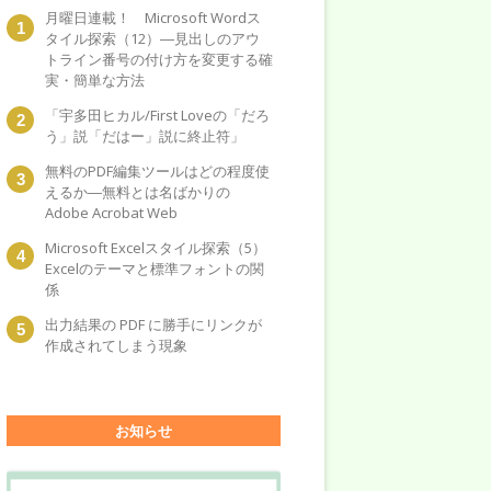
月曜日連載！ Microsoft Wordス
タイル探索（12）―見出しのアウ
トライン番号の付け方を変更する確
実・簡単な方法
「宇多田ヒカル/First Loveの「だろ
う」説「だはー」説に終止符」
無料のPDF編集ツールはどの程度使
えるか―無料とは名ばかりの
Adobe Acrobat Web
Microsoft Excelスタイル探索（5）
Excelのテーマと標準フォントの関
係
出力結果の PDF に勝手にリンクが
作成されてしまう現象
お知らせ