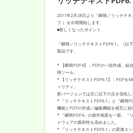
リッチテキストPDF6.
2011年2月28日より『瞬簡／リッチテキ
フ ）を出荷開始します。
■新しくなったポイント
『瞬簡／リッチテキストPDF6.1』（
製品です。
* 【瞬簡PDF4】：PDFの一括作成、
用ツール。
* 【リッチテキストPDF6.1】：PDFをMi
ィリティ。
新バージョンでは主に以下の点を強化し
* 『リッチテキストPDF6.1』と『瞬簡P
機能とPDFの作成／編集機能を相互に
* 『瞬簡PDF4』の操作画面を一新。『
トウェアの親和性を高めました。
* 『リッチテキストPDF6.1』の変換