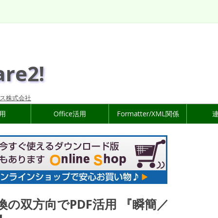
are2!
ス株式会社
活用
Office活用
Formatter/XML関係
逆変換の双方向でPDF活用 『瞬簡／