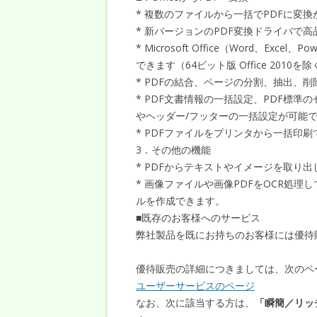
* 複数のファイルから一括でPDFに変
* 新バージョンのPDF変換ドライバで
* Microsoft Office（Word、Ex
できます（64ビット版 Office 2010を
* PDFの結合、ページの分割、抽出、
* PDF文書情報の一括設定、PDF標準の
やヘッダー/フッターの一括設定が可能
* PDFファイルをプリンタから一括印刷
3．その他の機能
* PDFからテキストやイメージを取り
* 画像ファイルや画像PDFをOCR処
ルを作成できます。
■既存のお客様へのサービス
弊社製品を既にお持ちのお客様には優待
優待販売の詳細につきましては、次のペ
ユーザーサービスのページ
なお、次に該当する方は、
「瞬簡／リッ