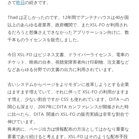
さて
昨日
の続きです。
Thad は正しかったのです。12年間でアンテナハウスは40か国
以上のあらゆる産業界、政府機関で、またXSL-FO が利用され
るだろうと想像さえできなかったアプリケーション向けに、数
千本ものライセンスを販売しました。
今日 XSL-FO はビジネス文書、ドライバーライセンス、電車の
チケット、映画の台本、視聴覚障害者向け印刷物、注文書など
などあらゆる分野での文書の出力に利用されています。
古いシステムからページをよりモダンに改革しようとする企業
はますます増えていて、それに伴って XSL-FO の利用がますま
す増え、少ない割合ですが CSS も使われています。DITA への
関心も深まり、2007年にDITA カンファレンスが開催された時
に比べたら、DITA 関連の XSL-FO の販売実績は非常な割合で
伸びています。
将来的に、ページ出力は情報配布の方法としてはかなり重要な
要素であり続けると考えます。XSL-FO はそのような配布手段