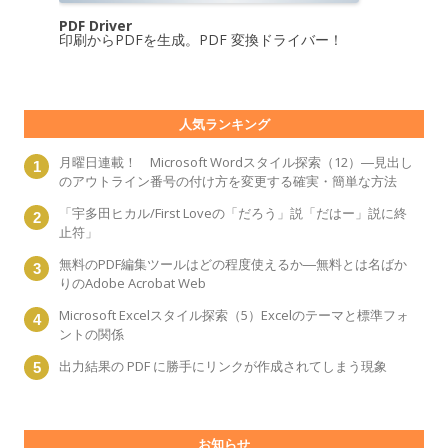
PDF Driver
印刷からPDFを生成。PDF 変換ドライバー！
人気ランキング
月曜日連載！ Microsoft Wordスタイル探索（12）―見出し
のアウトライン番号の付け方を変更する確実・簡単な方法
「宇多田ヒカル/First Loveの「だろう」説「だはー」説に終
止符」
無料のPDF編集ツールはどの程度使えるか―無料とは名ばか
りのAdobe Acrobat Web
Microsoft Excelスタイル探索（5）Excelのテーマと標準フォ
ントの関係
出力結果の PDF に勝手にリンクが作成されてしまう現象
お知らせ