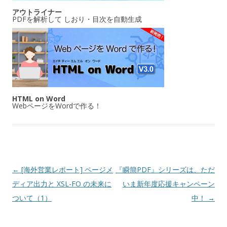
アウトライナー
PDFを解析して しおり・目次を自動生成
HTML on Word
WebページをWordで作る！
投稿ナビゲーション
←
[海外営業レポート] ページメ
『瞬簡PDF』シリーズは、ただ
ディア出力と XSL-FO の未来に
いま新年度応援キャンペーン
ついて（1）
中！
→