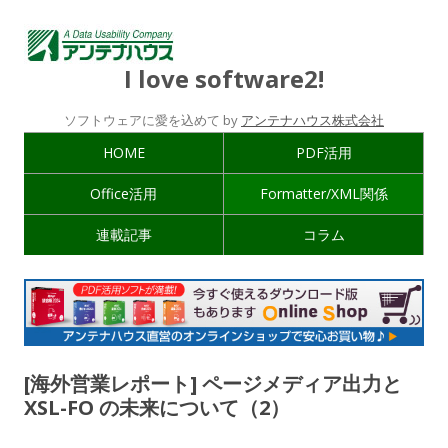
I love software2!
ソフトウェアに愛を込めて by
アンテナハウス株式会社
HOME
PDF活用
Office活用
Formatter/XML関係
連載記事
コラム
[海外営業レポート] ページメディア出力と
XSL-FO の未来について（2）