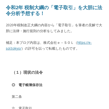
令和2年 税制大綱の「電子取引」を大胆に法
令分析予想する！
2020年税制改正大綱の内容から「電子取引」を筆者の見解で大
胆に法律・施行規則の分析をしてみました。
補足：本ブログ内容は、株式会社ｅ－ＳＯＬ（
https://e-
sol.tokyo/
）の許可を以って転載したものです。
（１）現状の法令
◎ 電子帳簿保存法
第二条
六 電子取引