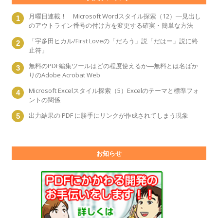
月曜日連載！ Microsoft Wordスタイル探索（12）―見出し
のアウトライン番号の付け方を変更する確実・簡単な方法
「宇多田ヒカル/First Loveの「だろう」説「だはー」説に終
止符」
無料のPDF編集ツールはどの程度使えるか―無料とは名ばか
りのAdobe Acrobat Web
Microsoft Excelスタイル探索（5）Excelのテーマと標準フォ
ントの関係
出力結果の PDF に勝手にリンクが作成されてしまう現象
お知らせ