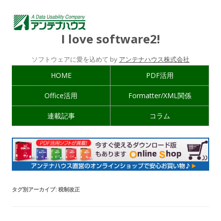
I love software2!
ソフトウェアに愛を込めて by
アンテナハウス株式会社
HOME
PDF活用
Office活用
Formatter/XML関係
連載記事
コラム
タグ別アーカイブ:
税制改正