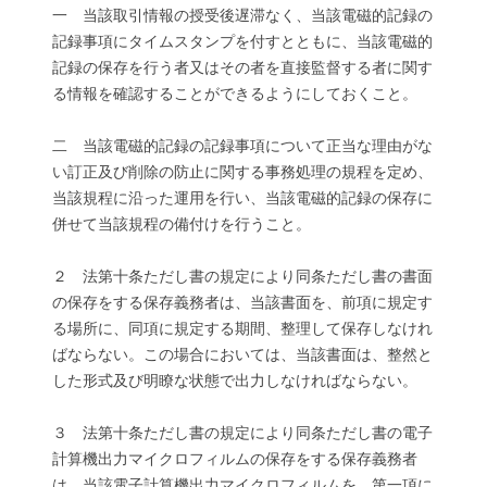
一 当該取引情報の授受後遅滞なく、当該電磁的記録の
記録事項にタイムスタンプを付すとともに、当該電磁的
記録の保存を行う者又はその者を直接監督する者に関す
る情報を確認することができるようにしておくこと。
二 当該電磁的記録の記録事項について正当な理由がな
い訂正及び削除の防止に関する事務処理の規程を定め、
当該規程に沿った運用を行い、当該電磁的記録の保存に
併せて当該規程の備付けを行うこと。
２ 法第十条ただし書の規定により同条ただし書の書面
の保存をする保存義務者は、当該書面を、前項に規定す
る場所に、同項に規定する期間、整理して保存しなけれ
ばならない。この場合においては、当該書面は、整然と
した形式及び明瞭な状態で出力しなければならない。
３ 法第十条ただし書の規定により同条ただし書の電子
計算機出力マイクロフィルムの保存をする保存義務者
は、当該電子計算機出力マイクロフィルムを、第一項に