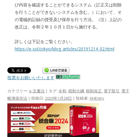
び内容を確認することができるシステム（訂正又は削除
を行うことができないシステムを含む。）において、そ
の電磁的記録の授受及び保存を行う方法。（注）上記の
改正は、令和２年１０月１日から施行する。
詳しくは下記をご覧ください。
https://e-sol.tokyo/blog_articles/20191214_02.html
投票をお願いいたします
カテゴリー:
e-文書法
| タグ:
令和
,
税制大綱
,
税制改正
,
電子取引
,
電子
帳簿保存法
| 投稿日:
2020年1月28日
|
投稿者:
AHEntry