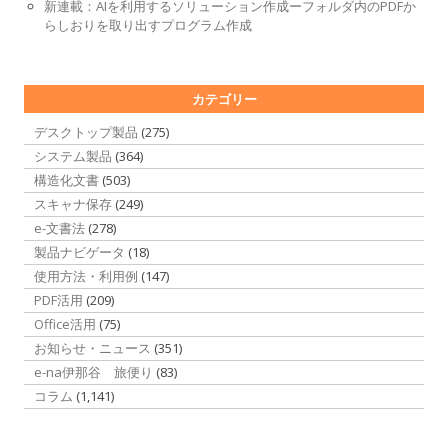
新連載：AIを利用するソリューション作成ーフォルダ内のPDFか
らしおりを取り出すプログラム作成
カテゴリー
デスクトップ製品
(275)
システム製品
(364)
構造化文書
(503)
スキャナ保存
(249)
e-文書法
(278)
製品ナビゲータ
(18)
使用方法・利用例
(147)
PDF活用
(209)
Office活用
(75)
お知らせ・ニュース
(351)
e-na伊那谷 旅便り
(83)
コラム
(1,141)