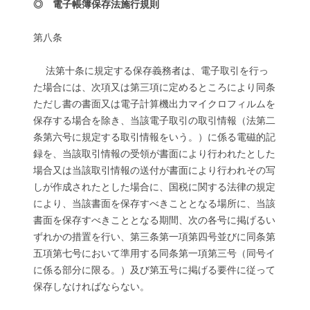
◎ 電子帳簿保存法施行規則
第八条
法第十条に規定する保存義務者は、電子取引を行っ
た場合には、次項又は第三項に定めるところにより同条
ただし書の書面又は電子計算機出力マイクロフィルムを
保存する場合を除き、当該電子取引の取引情報（法第二
条第六号に規定する取引情報をいう。）に係る電磁的記
録を、当該取引情報の受領が書面により行われたとした
場合又は当該取引情報の送付が書面により行われその写
しが作成されたとした場合に、国税に関する法律の規定
により、当該書面を保存すべきこととなる場所に、当該
書面を保存すべきこととなる期間、次の各号に掲げるい
ずれかの措置を行い、第三条第一項第四号並びに同条第
五項第七号において準用する同条第一項第三号（同号イ
に係る部分に限る。）及び第五号に掲げる要件に従って
保存しなければならない。