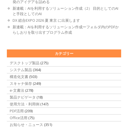
発のアイデアを詰める
新連載：AIを利用するソリューション作成（2） 目的としてのAI
と手段としてのAI
DX 総合EXPO 2026 夏 東京 に出展します
新連載：AIを利用するソリューション作成ーフォルダ内のPDFか
らしおりを取り出すプログラム作成
カテゴリー
デスクトップ製品
(275)
システム製品
(364)
構造化文書
(503)
スキャナ保存
(249)
e-文書法
(278)
製品ナビゲータ
(18)
使用方法・利用例
(147)
PDF活用
(209)
Office活用
(75)
お知らせ・ニュース
(351)