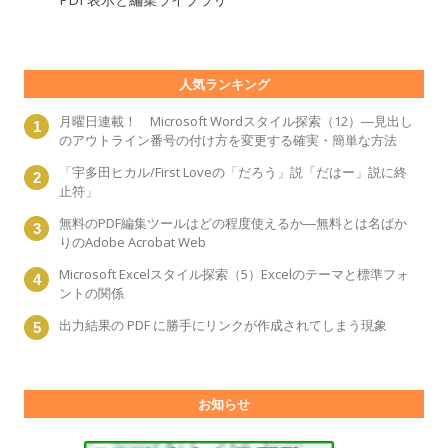
人気ランキング
月曜日連載！ Microsoft Wordスタイル探索（12）―見出し
のアウトライン番号の付け方を変更する確実・簡単な方法
「宇多田ヒカル/First Loveの「だろう」説「だはー」説に終
止符」
無料のPDF編集ツールはどの程度使えるか―無料とは名ばか
りのAdobe Acrobat Web
Microsoft Excelスタイル探索（5）Excelのテーマと標準フォ
ントの関係
出力結果の PDF に勝手にリンクが作成されてしまう現象
お知らせ