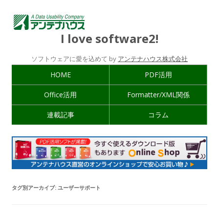
I love software2!
ソフトウェアに愛を込めて by
アンテナハウス株式会社
HOME
PDF活用
Office活用
Formatter/XML関係
連載記事
コラム
タグ別アーカイブ:
ユーザーサポート