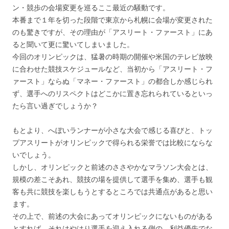
ン・競歩の会場変更を巡るここ最近の騒動です。
本番まで１年を切った段階で東京から札幌に会場が変更された
のも驚きですが、その理由が「アスリート・ファースト」にあ
ると聞いて更に驚いてしまいました。
今回のオリンピックは、猛暑の時期の開催や米国のテレビ放映
に合わせた競技スケジュールなど、当初から「アスリート・フ
ァースト」ならぬ「マネー・ファースト」の都合しか感じられ
ず、選手へのリスペクトはどこかに置き忘れられているといっ
たら言い過ぎでしょうか？
もとより、へぼいランナーが小さな大会で感じる喜びと、トッ
プアスリートがオリンピックで得られる栄誉では比較にならな
いでしょう。
しかし、オリンピックと前述のささやかなマラソン大会とは、
規模の差こそあれ、競技の場を提供して選手を集め、選手も観
客も共に競技を楽しもうとするところでは共通点があると思い
ます。
その上で、前述の大会にあってオリンピックにないものがある
とすれば、それはやはり選手を迎え入れる側の、利益優先でな