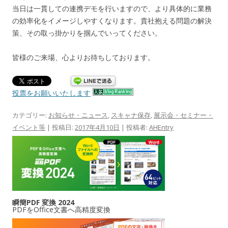
当日は一貫しての連携デモを行いますので、より具体的に業務
の効率化をイメージしやすくなります。貴社抱える問題の解決
策、その取っ掛かりを掴んでいってください。
皆様のご来場、心よりお待ちしております。
投票をお願いいたします
カテゴリー:
お知らせ・ニュース
,
スキャナ保存
,
展示会・セミナー・
イベント等
| 投稿日:
2017年4月10日
|
投稿者:
AHEntry
瞬簡PDF 変換 2024
PDFをOffice文書へ高精度変換