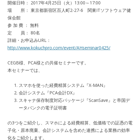
開催日時： 2017年4月25日（火）13:00～17:00
場 所： 東京都新宿区百人町2-27-6 関東ITソフトウェア健
保会館
参 加 費 ： 無料
定 員： 80名
詳細・お申込みURL：
http://www.kokuchpro.com/event/AHseminar0425/
CEGB様、PCA様との共催セミナーです。
本セミナーでは、
スマホを使った経費精算システム『X-MAN』
会計システム『PCA会計DX』
スキャナ保存制度対応パッケージ『ScanSave』と帝国デ
ータバンクの電子証明書
の3つをご紹介し、スマホによる経費精算、低価格での証憑の電
子化・原本廃棄、会計システムを含めた連携による業務の効率
化をご紹介します。