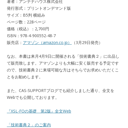
著者：アンテナハウス株式会社
発行形式：プリントオンデマンド版
サイズ：B5判 横組み
ページ数：228ページ
価格（税込）：2,700円
ISBN：978-4-900552-48-7
販売店：
アマゾン（amazon.co.jp）
（3月29日発売）
なお、本書は来月4月9日に開催される「技術書典２」に出品し
て販売致します。アマゾンよりも大幅に安く販売する予定です
ので、技術書典２に来場可能な方はそちらでお求めいただくこ
とをお勧めします。
また、CAS-SUPPORTブログでも紹介しました通り、全文を
Webでも公開しております。
『XSL-FOの基礎 第2版』全文Web
「技術書典２」のご案内