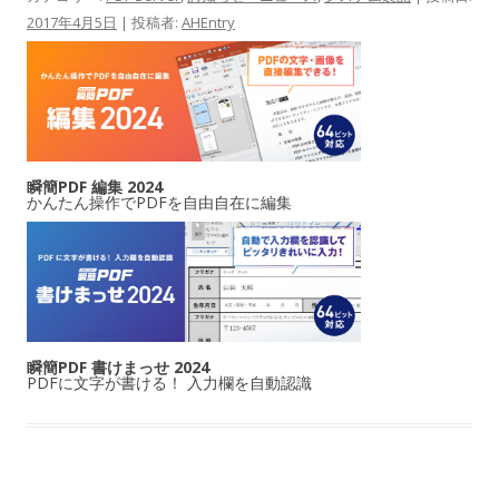
2017年4月5日
|
投稿者:
AHEntry
瞬簡PDF 編集 2024
かんたん操作でPDFを自由自在に編集
瞬簡PDF 書けまっせ 2024
PDFに文字が書ける！ 入力欄を自動認識