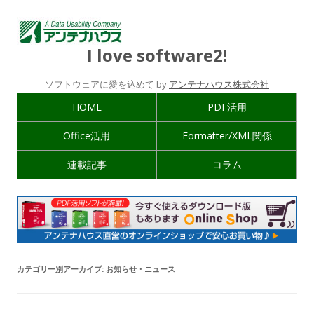
I love software2!
ソフトウェアに愛を込めて by
アンテナハウス株式会社
HOME
PDF活用
Office活用
Formatter/XML関係
連載記事
コラム
カテゴリー別アーカイブ:
お知らせ・ニュース