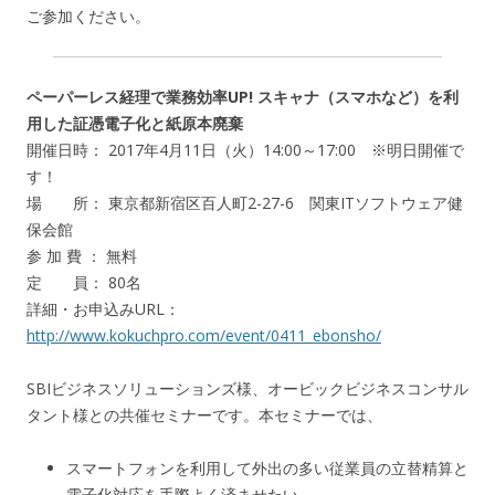
ご参加ください。
ペーパーレス経理で業務効率UP! スキャナ（スマホなど）を利
用した証憑電子化と紙原本廃棄
開催日時： 2017年4月11日（火）14:00～17:00 ※明日開催で
す！
場 所： 東京都新宿区百人町2-27-6 関東ITソフトウェア健
保会館
参 加 費 ： 無料
定 員： 80名
詳細・お申込みURL：
http://www.kokuchpro.com/event/0411_ebonsho/
SBIビジネスソリューションズ様、オービックビジネスコンサル
タント様との共催セミナーです。本セミナーでは、
スマートフォンを利用して外出の多い従業員の立替精算と
電子化対応を手際よく済ませたい