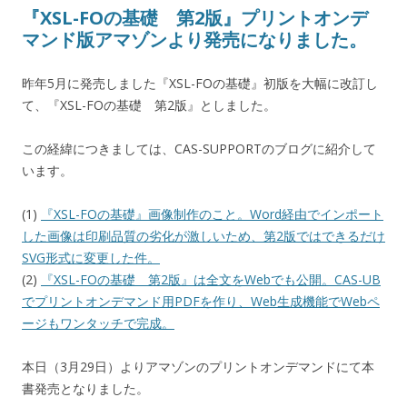
『XSL-FOの基礎 第2版』プリントオンデ
マンド版アマゾンより発売になりました。
昨年5月に発売しました『XSL-FOの基礎』初版を大幅に改訂し
て、『XSL-FOの基礎 第2版』としました。
この経緯につきましては、CAS-SUPPORTのブログに紹介して
います。
(1)
『XSL-FOの基礎』画像制作のこと。Word経由でインポート
した画像は印刷品質の劣化が激しいため、第2版ではできるだけ
SVG形式に変更した件。
(2)
『XSL-FOの基礎 第2版』は全文をWebでも公開。CAS-UB
でプリントオンデマンド用PDFを作り、Web生成機能でWebペ
ージもワンタッチで完成。
本日（3月29日）よりアマゾンのプリントオンデマンドにて本
書発売となりました。