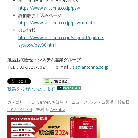
AntennaHouse PDF Server V3.1
https://www.antenna.co.jp/psv/
評価版お申込みページ
https://www.antenna.co.jp/psv/trial.html
改定情報
https://www.antenna.co.jp/support/update-
sys/psv/psv30.html
製品お問合せ：システム営業グループ
TEL：03-5829-9021 e-mail：
sis@antenna.co.jp
投票をお願いいたします
カテゴリー:
PDF Server
,
お知らせ・ニュース
,
システム製品
| 投稿日:
2017年4月7日
|
投稿者:
AHEntry