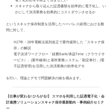
スキャナから取り込んだ証憑書類を効率的に電子化し、い
かにして決済業務を効果的にコストダウンさせるか
というスキャナ保存制度を活用したペーパレス経理における難
問に対して、
H27年・28年電帳法規則改正で要件緩和した「スキャナ保
存」の解説
電子決済ワークフロー「経費Bank/承認Time（クラウドサ
ービス）」(要件確保)と基幹業務システム「勘定奉行」(電
子証憑管理)を活用した決済業務の効率化デモ
を行い、理論とデモで問題解決の緒を掴みます。
【仕事が変わる! ひろがる!】 スマホを利用した証憑電子化・会
計連携ソリューションスキャナ保存最新動向・事例紹介セミナ
ー