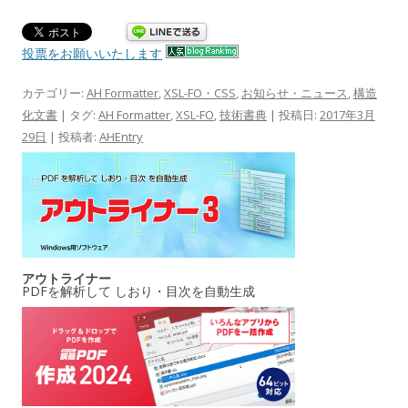
投票をお願いいたします
カテゴリー:
AH Formatter
,
XSL-FO・CSS
,
お知らせ・ニュース
,
構造
化文書
| タグ:
AH Formatter
,
XSL-FO
,
技術書典
| 投稿日:
2017年3月
29日
|
投稿者:
AHEntry
アウトライナー
PDFを解析して しおり・目次を自動生成