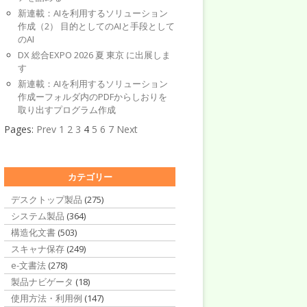
新連載：AIを利用するソリューション
作成（2） 目的としてのAIと手段として
のAI
DX 総合EXPO 2026 夏 東京 に出展しま
す
新連載：AIを利用するソリューション
作成ーフォルダ内のPDFからしおりを
取り出すプログラム作成
Pages:
Prev
1
2
3
4
5
6
7
Next
カテゴリー
デスクトップ製品
(275)
システム製品
(364)
構造化文書
(503)
スキャナ保存
(249)
e-文書法
(278)
製品ナビゲータ
(18)
使用方法・利用例
(147)