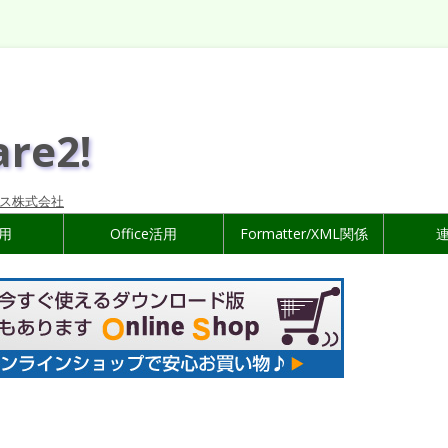
are2!
ス株式会社
活用
Office活用
Formatter/XML関係