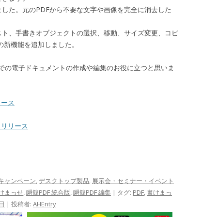
した。元のPDFから不要な文字や画像を完全に消去した
スト、手書きオブジェクトの選択、移動、サイズ変更、コピ
の新機能を追加しました。
での電子ドキュメントの作成や編集のお役に立つと思いま
リース
スリリース
キャンペーン
,
デスクトップ製品
,
展示会・セミナー・イベント
書けまっせ
,
瞬簡PDF 統合版
,
瞬簡PDF 編集
| タグ:
PDF
,
書けまっ
4日
|
投稿者:
AHEntry