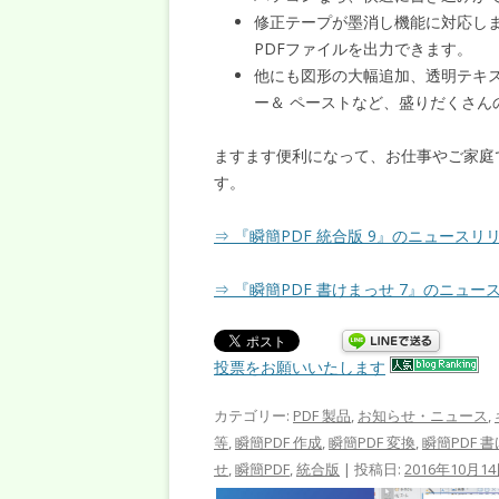
修正テープが墨消し機能に対応しま
PDFファイルを出力できます。
他にも図形の大幅追加、透明テキ
ー＆ ペーストなど、盛りだくさん
ますます便利になって、お仕事やご家庭
す。
⇒ 『瞬簡PDF 統合版 9』のニュースリ
⇒ 『瞬簡PDF 書けまっせ 7』のニュー
投票をお願いいたします
カテゴリー:
PDF 製品
,
お知らせ・ニュース
,
等
,
瞬簡PDF 作成
,
瞬簡PDF 変換
,
瞬簡PDF 
せ
,
瞬簡PDF
,
統合版
| 投稿日:
2016年10月1