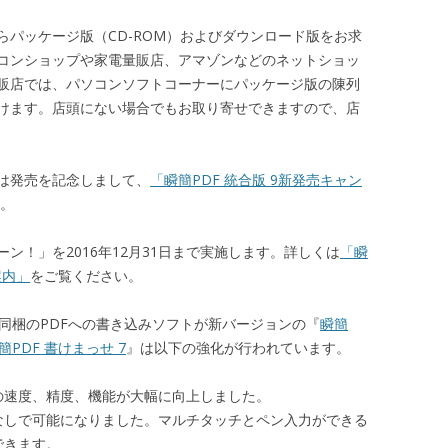
らパッケージ版（CD-ROM）およびダウンロード版をお求
コンショップや家電量販店、アマゾンなどのネットショッ
販店では、パソコンソフトコーナーにパッケージ版の陳列
けます。店頭にない場合でもお取り寄せできますので、店
は発売を記念しまして、
「
瞬簡
PDF
統合版
9
新発売キャン
）。
ン！」を2016年12月31日まで実施します。詳しくは
「瞬
案内」
をご覧ください。
同梱のPDFへの書き込みソフトが新バージョンの『
瞬簡
簡PDF 書けまっせ 7
』は以下の強化が行われています。
の速度、精度、機能が大幅に向上しました。
なしで可能になりました。マルチタッチとペン入力ができる
できます。