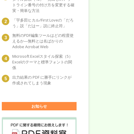
トライン番号の付け方を変更する確
実・簡単な方法
「宇多田ヒカル/First Loveの「だろ
う」説「だはー」説に終止符」
無料のPDF編集ツールはどの程度使
えるか―無料とは名ばかりの
Adobe Acrobat Web
Microsoft Excelスタイル探索（5）
Excelのテーマと標準フォントの関
係
出力結果の PDF に勝手にリンクが
作成されてしまう現象
お知らせ