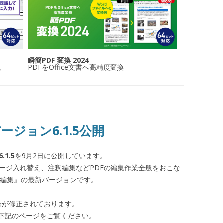
瞬簡PDF 変換 2024
識
PDFをOffice文書へ高精度変換
バージョン6.1.5公開
6.1.5
を9月2日に公開しています。
やページ入れ替え、注釈編集などPDFの編集作業全般をおこな
 編集』の最新バージョンです。
合が修正されております。
下記のページをご覧ください。