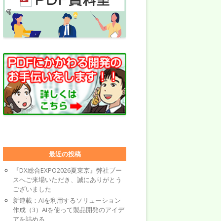
最近の投稿
『DX総合EXPO2026夏東京』弊社ブー
スへご来場いただき、誠にありがとう
ございました
新連載：AIを利用するソリューション
作成（3）AIを使って製品開発のアイデ
アを詰める