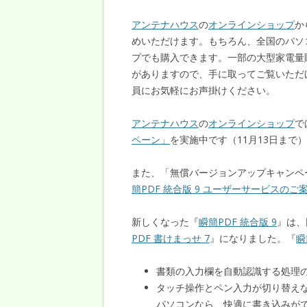
アンテナハウス
の
オンラインショップ
か
めいただけます。もちろん、全国のパソ
プでも購入できます。一部の大型家電量
がありますので、手に取ってご覧いただ
員にお気軽にお声掛けください。
アンテナハウス
の
オンラインショップ
で
ペーン
」
を実施中です（11月13日まで
また、「無償バージョンアップキャンペー
簡PDF 統合版 9 ユーザーサービスのご
新しくなった『
瞬簡PDF 統合版 9
』は、
PDF 書けまっせ 7
』になりました。『
瞬
書類の入力欄を自動認識する処理
タッチ操作とペン入力が切り替え
パソコンなら、快適に書き込みが