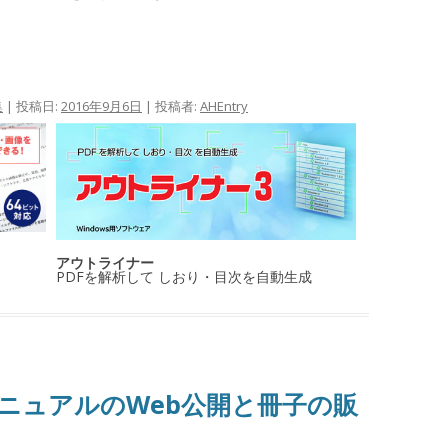
集
| 投稿日:
2016年9月6日
|
投稿者:
AHEntry
アウトライナー
PDFを解析して しおり・目次を自動生成
マニュアルのWeb公開と冊子の販