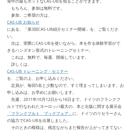
発中の最もホットなCAS-UBを知ることができます。
もちろん、参加は無料です。
参加、ご希望の方は、
CAS-UB お知らせ
にある、「第3回CAS-UB紹介セミナー開催」を、ご覧くださ
い。
次は、実際にCAS-UBを使いながら、本を作る体験学習がで
きるハンズオン形式のトレーニングセミナー。
これは、無料で、毎週、開催しています。
詳しくは、
CAS-UB トレーニング・セミナー
を、ご覧の上、お申し込みください。
定員が、毎回5名と少数なので、すぐ埋まってしまいます。お
申し込みは、お早めにお願いします。
先週、2011年10月12日から16日まで、ドイツのフランクフ
ルトで行なわれたヨーロッパ最大の、本と出版に関する展示会
「フランクフルト ブックフェア」
に、ドイツのリセラーさん
の協力でCAS-UBを出展しました。
そのときの模様は、残念ながらまだ報告が上がってきてない