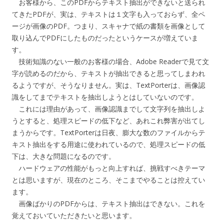
お客様から、このPDFからテキスト抽出ができないと送られ
てきたPDFが、実は、テキストは１文字も入っておらず、全ペ
ージが画像のPDF。つまり、スキャナで紙の書類を画像として
取り込んでPDFにしたものだったというケースが増えていま
す。
技術知識のない一般のお客様の場合、Adobe Readerで見て文
字が読めるのだから、テキストが抽出できると思ってしまわれ
るようですが、そうなりません。実は、TextPorterは、画像認
識をしてまでテキストを抽出しようとはしていないのです。
これには理由があって、画像認識までして文字列を抽出しよ
うとすると、処理スピードの低下など、あれこれ弊害が出てし
まうからです。TextPorterは日夜、膨大な数のファイルからテ
キスト抽出をする用途に使われているので、処理スピードの低
下は、大きな問題になるのです。
ハードウェアの性能がもっと向上すれば、挑戦すべきテーマ
とは思いますが、現在のところ、そこまでやることは控えてい
ます。
画像ばかりのPDFからは、テキスト抽出はできない。これを
覚えておいていただきたいと思います。