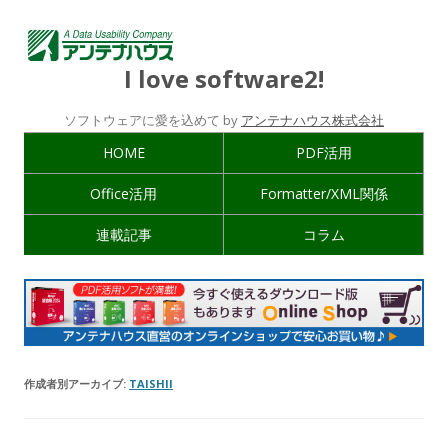
I love software2!
ソフトウェアに愛を込めて by
アンテナハウス株式会社
HOME
PDF活用
Office活用
Formatter/XML関係
連載記事
コラム
作成者別アーカイブ:
TAISHII