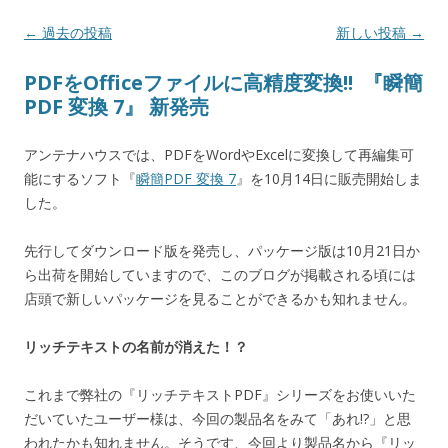
投稿ナビゲーション
←
過去の投稿
新しい投稿
→
PDFをOfficeファイルに高精度変換!! 『瞬簡
PDF 変換 7』 新発売
アンテナハウスでは、PDFをWordやExcelに変換して再編集可
能にするソフト『
瞬簡PDF 変換 7
』を10月14日に販売開始しま
した。
先行してダウンロード版を発売し、パッケージ版は10月21日か
ら出荷を開始していますので、このブログが掲載される頃には
店頭で新しいパッケージを見ることができるかも知れません。
リッチテキストの名前が消えた！？
これまで弊社の『リッチテキストPDF』シリーズをお使いいた
だいていたユーザー様は、今回の製品名をみて「あれ!?」と思
われたかも知れません。そうです、今回より製品名から『リッ