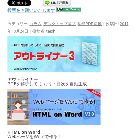
投票をお願いいたします
カテゴリー:
コラム
,
デスクトップ製品
,
瞬簡PDF 変換
| 投稿日:
2011
年10月24日
|
投稿者:
taishii
アウトライナー
PDFを解析して しおり・目次を自動生成
HTML on Word
WebページをWordで作る！