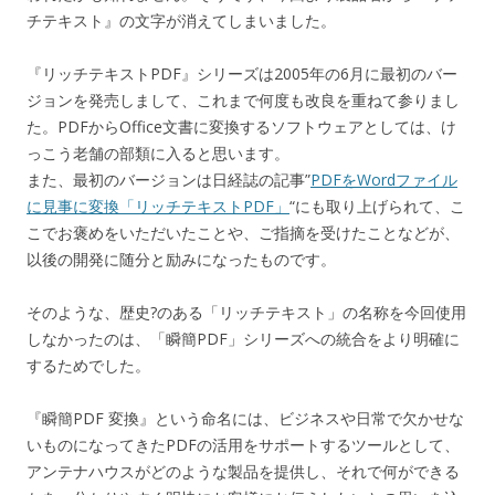
チテキスト』の文字が消えてしまいました。
『リッチテキストPDF』シリーズは2005年の6月に最初のバー
ジョンを発売しまして、これまで何度も改良を重ねて参りまし
た。PDFからOffice文書に変換するソフトウェアとしては、け
っこう老舗の部類に入ると思います。
また、最初のバージョンは日経誌の記事”
PDFをWordファイル
に見事に変換「リッチテキストPDF」
“にも取り上げられて、こ
こでお褒めをいただいたことや、ご指摘を受けたことなどが、
以後の開発に随分と励みになったものです。
そのような、歴史?のある「リッチテキスト」の名称を今回使用
しなかったのは、「瞬簡PDF」シリーズへの統合をより明確に
するためでした。
『瞬簡PDF 変換』という命名には、ビジネスや日常で欠かせな
いものになってきたPDFの活用をサポートするツールとして、
アンテナハウスがどのような製品を提供し、それで何ができる