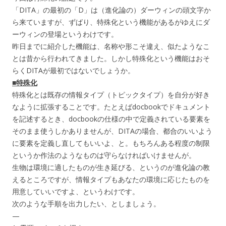
「DITA」の最初の「D」は（進化論の）ダーウィンの頭文字か
ら来ていますが、ずばり、特殊化という機能があるがゆえにダ
ーウィンの登場というわけです。
昨日までに紹介した機能は、名称や形こそ違え、似たようなこ
とは昔から行われてきました。しかし特殊化という機能はおそ
らくDITAが最初ではないでしょうか。
■特殊化
特殊化とは既存の情報タイプ（トピックタイプ）を自分が好き
なように拡張することです。たとえばdocbookでドキュメント
を記述するとき、docbookの仕様の中で定義されている要素を
そのまま使うしかありませんが、DITAの場合、都合のいいよう
に要素を定義し直してもいいよ、と。もちろんある程度の制限
というか作法のようなものは守らなければいけませんが。
生物は環境に適したものが生き延びる、というのが進化論の教
えるところですが、情報タイプもあなたの環境に応じたものを
用意していいですよ、というわけです。
次のような手順を出力したい、としましょう。
—