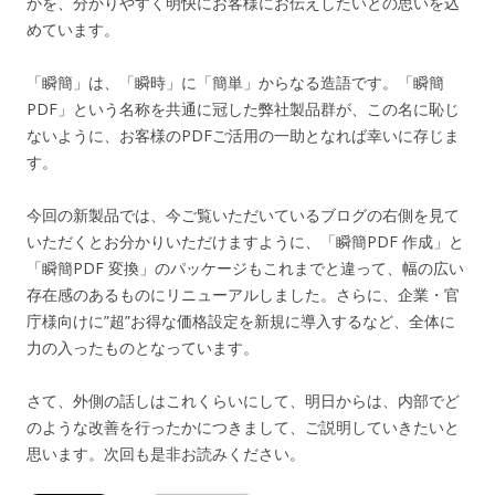
かを、分かりやすく明快にお客様にお伝えしたいとの思いを込
めています。
「瞬簡」は、「瞬時」に「簡単」からなる造語です。「瞬簡
PDF」という名称を共通に冠した弊社製品群が、この名に恥じ
ないように、お客様のPDFご活用の一助となれば幸いに存じま
す。
今回の新製品では、今ご覧いただいているブログの右側を見て
いただくとお分かりいただけますように、「瞬簡PDF 作成」と
「瞬簡PDF 変換」のパッケージもこれまでと違って、幅の広い
存在感のあるものにリニューアルしました。さらに、企業・官
庁様向けに”超”お得な価格設定を新規に導入するなど、全体に
力の入ったものとなっています。
さて、外側の話しはこれくらいにして、明日からは、内部でど
のような改善を行ったかにつきまして、ご説明していきたいと
思います。次回も是非お読みください。