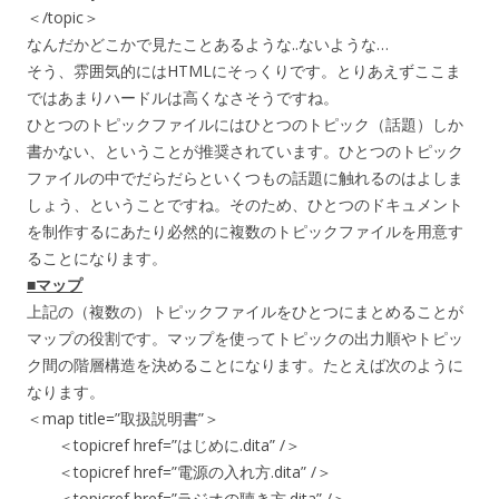
＜/topic＞
なんだかどこかで見たことあるような..ないような…
そう、雰囲気的にはHTMLにそっくりです。とりあえずここま
ではあまりハードルは高くなさそうですね。
ひとつのトピックファイルにはひとつのトピック（話題）しか
書かない、ということが推奨されています。ひとつのトピック
ファイルの中でだらだらといくつもの話題に触れるのはよしま
しょう、ということですね。そのため、ひとつのドキュメント
を制作するにあたり必然的に複数のトピックファイルを用意す
ることになります。
■マップ
上記の（複数の）トピックファイルをひとつにまとめることが
マップの役割です。マップを使ってトピックの出力順やトピッ
ク間の階層構造を決めることになります。たとえば次のように
なります。
＜map title=”取扱説明書”＞
＜topicref href=”はじめに.dita” /＞
＜topicref href=”電源の入れ方.dita” /＞
＜topicref href=”ラジオの聴き方.dita” /＞