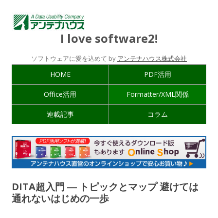
I love software2!
ソフトウェアに愛を込めて by
アンテナハウス株式会社
HOME
PDF活用
Office活用
Formatter/XML関係
連載記事
コラム
DITA超入門 ― トピックとマップ 避けては
通れないはじめの一歩