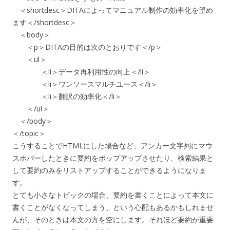
＜shortdesc＞DITAによってマニュアル制作の効率化を望め
ます＜/shortdesc＞
＜body＞
＜p＞DITAの目的は次のとおりです＜/p＞
＜ul＞
＜li＞データ再利用性の向上＜/li＞
＜li＞ワンソースマルチユース＜/li＞
＜li＞翻訳の効率化＜/li＞
＜/ul＞
＜/body＞
＜/topic＞
こうすることでHTMLにした場合など、アンカー文字列にマウ
スホバーしたときに要約をポップアップさせたり、検索結果と
して要約のみをリストアップすることができるようになりま
す。
とても小さなトピックの場合、要約を書くことによって本文に
書くことがなくなってしまう、という心配もあるかもしれませ
んが、そのときは本文の方を空にします。それほど要約が重要