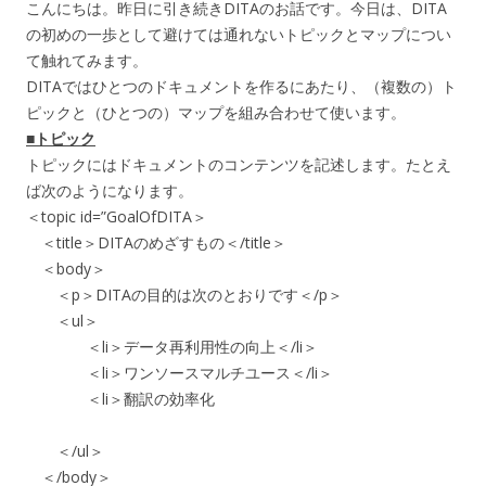
こんにちは。昨日に引き続きDITAのお話です。今日は、DITA
の初めの一歩として避けては通れないトピックとマップについ
て触れてみます。
DITAではひとつのドキュメントを作るにあたり、（複数の）ト
ピックと（ひとつの）マップを組み合わせて使います。
■トピック
トピックにはドキュメントのコンテンツを記述します。たとえ
ば次のようになります。
＜topic id=”GoalOfDITA＞
＜title＞DITAのめざすもの＜/title＞
＜body＞
＜p＞DITAの目的は次のとおりです＜/p＞
＜ul＞
＜li＞データ再利用性の向上＜/li＞
＜li＞ワンソースマルチユース＜/li＞
＜li＞翻訳の効率化
＜/ul＞
＜/body＞