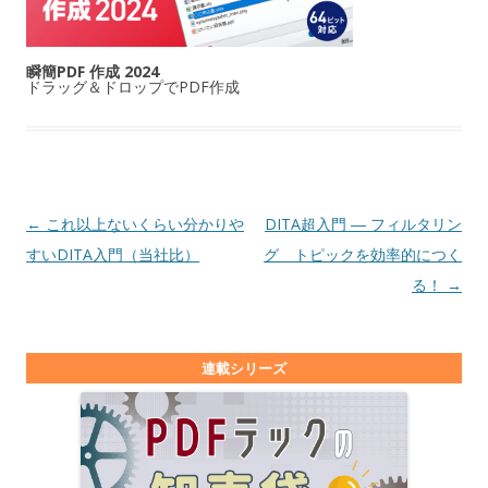
瞬簡PDF 作成 2024
ドラッグ＆ドロップでPDF作成
投稿ナビゲーション
←
これ以上ないくらい分かりや
DITA超入門 ― フィルタリン
すいDITA入門（当社比）
グ トピックを効率的につく
る！
→
連載シリーズ