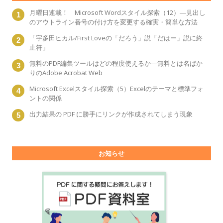
月曜日連載！ Microsoft Wordスタイル探索（12）―見出し
のアウトライン番号の付け方を変更する確実・簡単な方法
「宇多田ヒカル/First Loveの「だろう」説「だはー」説に終
止符」
無料のPDF編集ツールはどの程度使えるか―無料とは名ばか
りのAdobe Acrobat Web
Microsoft Excelスタイル探索（5）Excelのテーマと標準フォ
ントの関係
出力結果の PDF に勝手にリンクが作成されてしまう現象
お知らせ