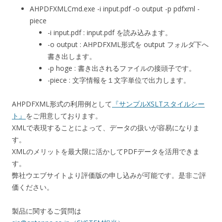
AHPDFXMLCmd.exe -i input.pdf -o output -p pdfxml -
piece
-i input.pdf : input.pdf を読み込みます。
-o output : AHPDFXML形式を output フォルダ下へ
書き出します。
-p hoge : 書き出されるファイルの接頭子です。
-piece : 文字情報を１文字単位で出力します。
AHPDFXML形式の利用例として
『サンプルXSLTスタイルシー
ト』
をご用意しております。
XMLで表現することによって、データの扱いが容易になりま
す。
XMLのメリットを最大限に活かしてPDFデータを活用できま
す。
弊社ウエブサイトより評価版の申し込みが可能です。是非ご評
価ください。
製品に関するご質問は