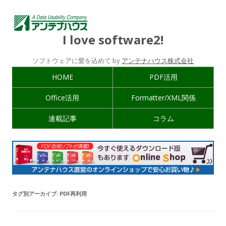
I love software2!
ソフトウェアに愛を込めて by
アンテナハウス株式会社
HOME
PDF活用
Office活用
Formatter/XML関係
連載記事
コラム
タグ別アーカイブ:
PDF再利用