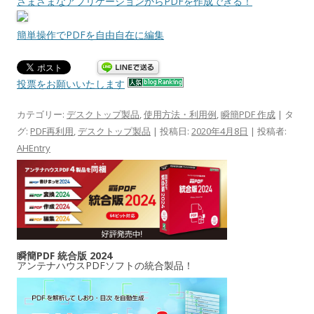
さまざまなアプリケーションからPDFを作成できる！
簡単操作でPDFを自由自在に編集
投票をお願いいたします
カテゴリー:
デスクトップ製品
,
使用方法・利用例
,
瞬簡PDF 作成
| タ
グ:
PDF再利用
,
デスクトップ製品
| 投稿日:
2020年4月8日
|
投稿者:
AHEntry
瞬簡PDF 統合版 2024
アンテナハウスPDFソフトの統合製品！