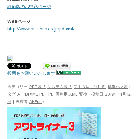
評価版のお申込ページ
Webページ
http://www.antenna.co.jp/pdfxml/
投票をお願いいたします
カテゴリー:
PDF 製品
,
システム製品
,
使用方法・利用例
,
構造化文書
|
タグ:
AHPDFXML
,
PDF
,
PDF再利用
,
XML
,
変換
| 投稿日:
2019年11月12
日
|
投稿者:
AHEntry