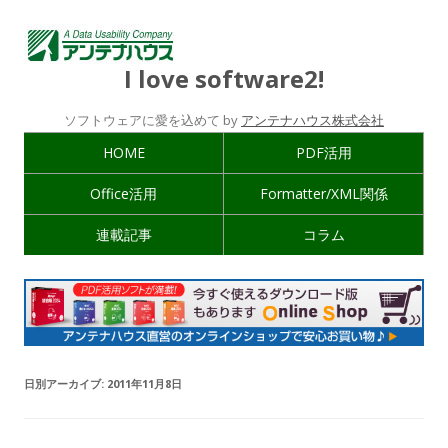
I love software2!
ソフトウェアに愛を込めて by
アンテナハウス株式会社
HOME
PDF活用
Office活用
Formatter/XML関係
連載記事
コラム
日別アーカイブ:
2011年11月8日