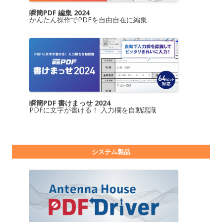
瞬簡PDF 編集 2024
かんたん操作でPDFを自由自在に編集
瞬簡PDF 書けまっせ 2024
PDFに文字が書ける！ 入力欄を自動認識
システム製品