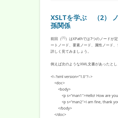
XSLTを学ぶ （2）
孫関係
[1]
前回（
）はXPathでは7つのノード
ートノード、要素ノード、属性ノード、
詳しく見てみましょう。
例えば次のようなXML文書があったとし
<!–?xml version=”1.0″?–>
<doc>
<body>
<p s=”man1″>Hello! How are you
<p s=”man2″>I am fine, thank you
</body>
</doc>