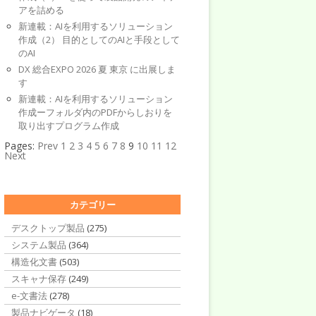
アを詰める
新連載：AIを利用するソリューション
作成（2） 目的としてのAIと手段として
のAI
DX 総合EXPO 2026 夏 東京 に出展しま
す
新連載：AIを利用するソリューション
作成ーフォルダ内のPDFからしおりを
取り出すプログラム作成
Pages:
Prev
1
2
3
4
5
6
7
8
9
10
11
12
Next
カテゴリー
デスクトップ製品
(275)
システム製品
(364)
構造化文書
(503)
スキャナ保存
(249)
e-文書法
(278)
製品ナビゲータ
(18)