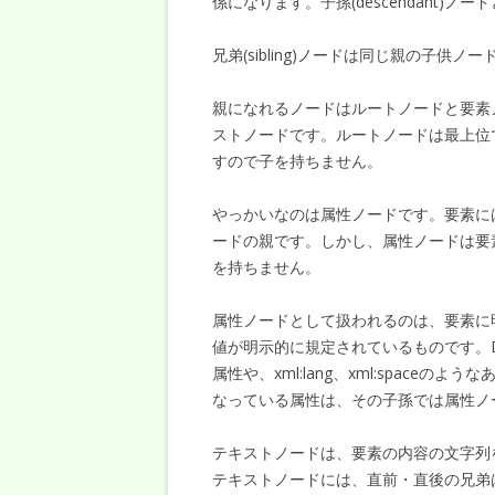
係になります。子孫(descendant)
兄弟(sibling)ノードは同じ親の子供ノ
親になれるノードはルートノードと要素
ストノードです。ルートノードは最上位
すので子を持ちません。
やっかいなのは属性ノードです。要素に
ードの親です。しかし、属性ノードは要
を持ちません。
属性ノードとして扱われるのは、要素に
値が明示的に規定されているものです。D
属性や、xml:lang、xml:spac
なっている属性は、その子孫では属性ノ
テキストノードは、要素の内容の文字列
テキストノードには、直前・直後の兄弟