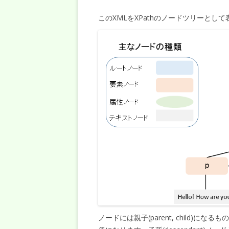
このXMLをXPathのノードツリーとし
ノードには親子(parent, child