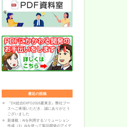
最近の投稿
『DX総合EXPO2026夏東京』弊社ブー
スへご来場いただき、誠にありがとう
ございました
新連載：AIを利用するソリューション
作成（3）AIを使って製品開発のアイデ