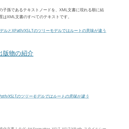
の子孫であるテキストノードを、XML文書に現れる順に結
置はXML文書のすべてのテキストです。
モデルとXPath/XSLTのツリーモデルではルートの意味が違う
関連出版物の紹介
Path/XSLTのツリーモデルではルートの意味が違う
造化文書
| タグ:
AH Formatter
,
XSLT
,
XSLT/XPath
,
スタイルシー