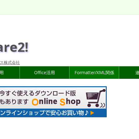
are2!
ス株式会社
活用
Office活用
Formatter/XML関係