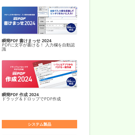
瞬簡PDF 書けまっせ 2024
PDFに文字が書ける！ 入力欄を自動認
識
瞬簡PDF 作成 2024
ドラッグ＆ドロップでPDF作成
システム製品