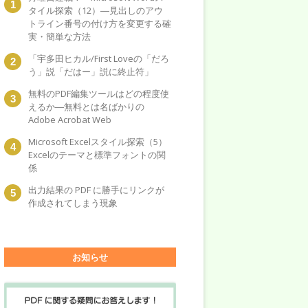
タイル探索（12）―見出しのアウ
トライン番号の付け方を変更する確
実・簡単な方法
「宇多田ヒカル/First Loveの「だろ
う」説「だはー」説に終止符」
無料のPDF編集ツールはどの程度使
えるか―無料とは名ばかりの
Adobe Acrobat Web
Microsoft Excelスタイル探索（5）
Excelのテーマと標準フォントの関
係
出力結果の PDF に勝手にリンクが
作成されてしまう現象
お知らせ