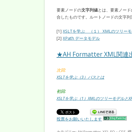
要素ノードの
文字列値
とは、要素ノード
合したものです。ルートノードの文字列
[1]
XSLTを学ぶ （１） XMLのツリー
[2]
XPath データモデル
★AH Formatter XML
次回:
XSLTを学ぶ（3）パスとは
初回:
XSLTを学ぶ（1）XMLのツリーモデルとX
投票をお願いいたします
カテゴリー:
AH Formatter
,
XSL-FO・CSS
,
構