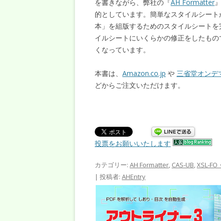
を書きながら、弊社の『
AH Formatter
的としています。簡単なスタイルシート
本」を組版するためのスタイルシートを
イルシートにいくらかの修正をしたもの
くなっています。
本書は、
Amazon.co.jp
や
三省堂オンデ
どからご注文いただけます。
投票をお願いいたします
カテゴリー:
AH Formatter
,
CAS-UB
,
XSL-FO
|
投稿者:
AHEntry