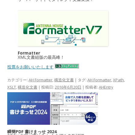
Formatter
XML文書組版の最高峰！
投票をお願いいたします
カテゴリー:
AH Formatter
,
構造化文書
| タグ:
AH Formatter
,
XPath
,
XSLT
,
構造化文書
| 投稿日:
2016年6月20日
|
投稿者:
AHEntry
瞬簡PDF 書けまっせ 2024