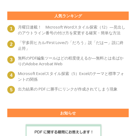
人気ランキング
月曜日連載！ Microsoft Wordスタイル探索（12）―見出し
のアウトライン番号の付け方を変更する確実・簡単な方法
「宇多田ヒカル/First Loveの「だろう」説「だはー」説に終
止符」
無料のPDF編集ツールはどの程度使えるか―無料とは名ばか
りのAdobe Acrobat Web
Microsoft Excelスタイル探索（5）Excelのテーマと標準フォ
ントの関係
出力結果の PDF に勝手にリンクが作成されてしまう現象
お知らせ