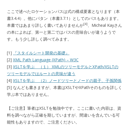
ここで述べたロケーションパスは式の構成要素となります（本
書3.4.4）。他にパタン（本書3.7.1）としてのパスもあります。
[4]
本書ではあまり詳しく書いてありませんが
、Micheal Kayさん
の本によれば、第一と第二ではパスの意味合いが違うようで
す。もう少し詳しく調べてみます。
[1]
『スタイルシート開発の基礎』
[2]
XML Path Language (XPath) – W3C
[3]
XSLTを学ぶ （１） XMLのツリーモデルとXPath/XSLTの
ツリーモデルではルートの意味が違う
[4]
XSLTを学ぶ （2）ノードツリーとノードの親子、子孫関係
[5] なんども書きますが、本書はXSLTやXPathそのものを詳しく
学ぶ本ではありません。
【ご注意】筆者はXSLTを勉強中です。ここに書いた内容は、資
料を調べながら正確を期していますが、間違いを含んでいる可
能性もありますので、ご注意ください。