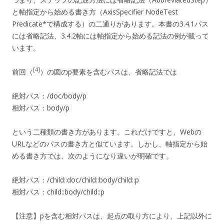
と軸指定から始める書き方（AxisSpecifier NodeTest
Predicate*で構成する）の二通りがあります。本書の3.4.1パス
には省略記法、3.4.2軸には軸指定から始める記法の例が載って
います。
[4]
前回（
）の図のp要素を含むパスは、省略記法では
絶対パス：/doc/body/p
相対パス：body/p
という二種類の書き方があります。これだけですと、Webの
URLなどのパスの書き方と似ています。しかし、軸指定から始
める書き方では、次のようになり違いが明確です。
絶対パス：/child::doc/child::body/child::p
相対パス：child::body/child::p
【注意】pを含む相対パスは、起点の取り方により、上記以外に