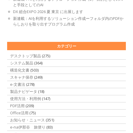
と手段としてのAI
DX 総合EXPO 2026 夏 東京 に出展します
新連載：AIを利用するソリューション作成ーフォルダ内のPDFか
らしおりを取り出すプログラム作成
カテゴリー
デスクトップ製品
(275)
システム製品
(364)
構造化文書
(503)
スキャナ保存
(249)
e-文書法
(278)
製品ナビゲータ
(18)
使用方法・利用例
(147)
PDF活用
(209)
Office活用
(75)
お知らせ・ニュース
(351)
e-na伊那谷 旅便り
(83)