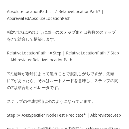
AbsoluteLocationPath ::= ‘/’ RelativeLocationPath? |
AbbreviatedAbsoluteLocationPath
相対パスは次のように単一の
ステップ
または複数のステップ
を’/’で結合して構築します。
RelativeLocationPath ::= Step | RelativeLocationPath ‘/’ Step
| AbbreviatedRelativeLocationPath
‘/’の意味が場所によって違うことで混乱しがちですが、先頭
に’/’があったら、それはルートノードを意味し、ステップの間
の’/’は結合用オペレータです。
ステップの生成規則は次のようになっています。
Step ::= AxisSpecifier NodeTest Predicate* | AbbreviatedStep
つまり、ステップの記述方法には省略記法（AbbreviatedStep）