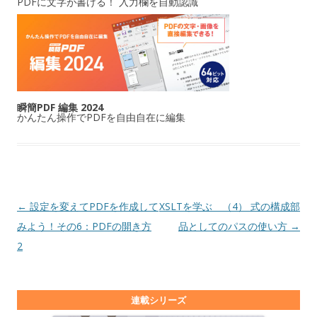
PDFに文字が書ける！ 入力欄を自動認識
瞬簡PDF 編集 2024
かんたん操作でPDFを自由自在に編集
投稿ナビゲーション
←
設定を変えてPDFを作成して
XSLTを学ぶ （4） 式の構成部
みよう！その6：PDFの開き方
品としてのパスの使い方
→
2
連載シリーズ