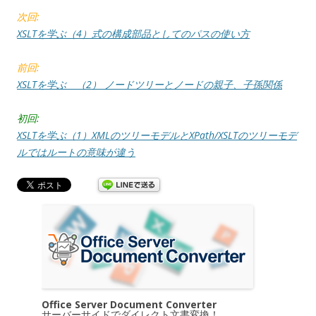
次回:
XSLTを学ぶ（4）式の構成部品としてのパスの使い方
前回:
XSLTを学ぶ （2） ノードツリーとノードの親子、子孫関係
初回:
XSLTを学ぶ（1）XMLのツリーモデルとXPath/XSLTのツリーモデ
ルではルートの意味が違う
Office Server Document Converter
サーバーサイドでダイレクト文書変換！