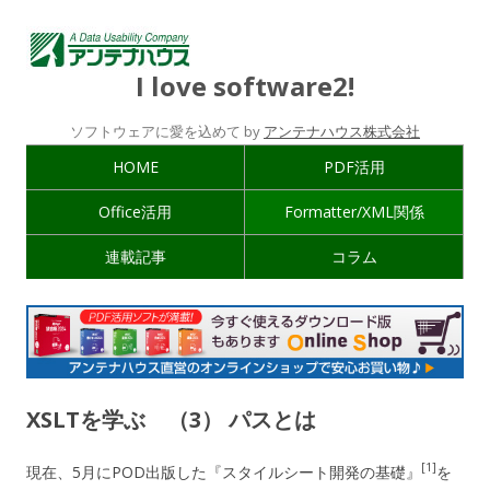
I love software2!
ソフトウェアに愛を込めて by
アンテナハウス株式会社
HOME
PDF活用
Office活用
Formatter/XML関係
連載記事
コラム
XSLTを学ぶ （3） パスとは
[1]
現在、5月にPOD出版した『スタイルシート開発の基礎』
を