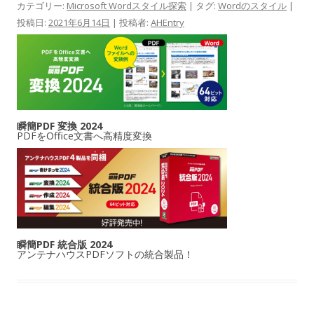
カテゴリー:
Microsoft Wordスタイル探索
| タグ:
Wordのスタイル
|
投稿日:
2021年6月14日
|
投稿者:
AHEntry
瞬簡PDF 変換 2024
PDFをOffice文書へ高精度変換
瞬簡PDF 統合版 2024
アンテナハウスPDFソフトの統合製品！