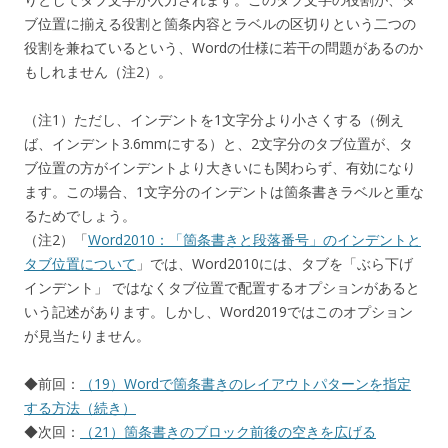
ブ位置に揃える役割と箇条内容とラベルの区切りという二つの
役割を兼ねているという、Wordの仕様に若干の問題があるのか
もしれません（注2）。
（注1）ただし、インデントを1文字分より小さくする（例え
ば、インデント3.6mmにする）と、2文字分のタブ位置が、タ
ブ位置の方がインデントより大きいにも関わらず、有効になり
ます。この場合、1文字分のインデントは箇条書きラベルと重な
るためでしょう。
（注2）「
Word2010：「箇条書きと段落番号」のインデントと
タブ位置について
」では、Word2010には、タブを「ぶら下げ
インデント」 ではなくタブ位置で配置するオプションがあると
いう記述があります。しかし、Word2019ではこのオプション
が見当たりません。
◆前回：
（19）Wordで箇条書きのレイアウトパターンを指定
する方法（続き）
◆次回：
（21）箇条書きのブロック前後の空きを広げる