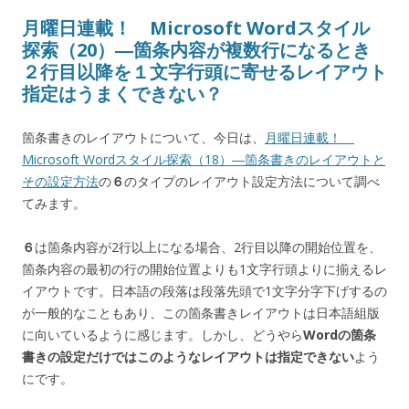
月曜日連載！ Microsoft Wordスタイル
探索（20）―箇条内容が複数行になるとき
２行目以降を１文字行頭に寄せるレイアウト
指定はうまくできない？
箇条書きのレイアウトについて、今日は、
月曜日連載！
Microsoft Wordスタイル探索（18）―箇条書きのレイアウトと
その設定方法
の
６
のタイプのレイアウト設定方法について調べ
てみます。
６
は箇条内容が2行以上になる場合、2行目以降の開始位置を、
箇条内容の最初の行の開始位置よりも1文字行頭よりに揃えるレ
イアウトです。日本語の段落は段落先頭で1文字分字下げするの
が一般的なこともあり、この箇条書きレイアウトは日本語組版
に向いているように感じます。しかし、どうやら
Wordの箇条
書きの設定だけではこのようなレイアウトは指定できない
よう
にです。