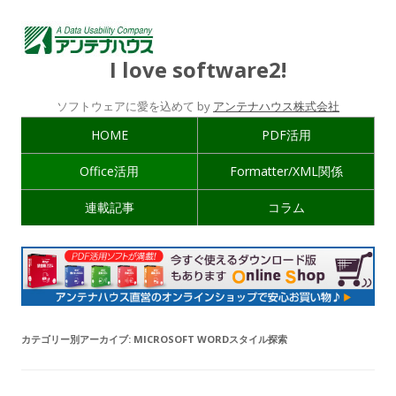
I love software2!
ソフトウェアに愛を込めて by
アンテナハウス株式会社
HOME
PDF活用
Office活用
Formatter/XML関係
連載記事
コラム
カテゴリー別アーカイブ:
MICROSOFT WORDスタイル探索