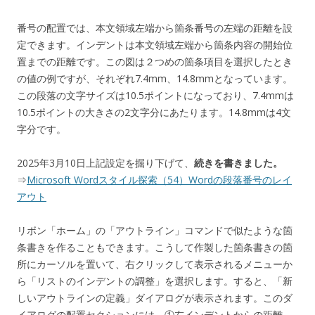
番号の配置では、本文領域左端から箇条番号の左端の距離を設
定できます。インデントは本文領域左端から箇条内容の開始位
置までの距離です。この図は２つめの箇条項目を選択したとき
の値の例ですが、それぞれ7.4mm、14.8mmとなっています。
この段落の文字サイズは10.5ポイントになっており、7.4mmは
10.5ポイントの大きさの2文字分にあたります。14.8mmは4文
字分です。
2025年3月10日上記設定を掘り下げて、
続きを書きました。
⇒
Microsoft Wordスタイル探索（54）Wordの段落番号のレイ
アウト
リボン「ホーム」の「アウトライン」コマンドで似たような箇
条書きを作ることもできます。こうして作製した箇条書きの箇
所にカーソルを置いて、右クリックして表示されるメニューか
ら「リストのインデントの調整」を選択します。すると、「新
しいアウトラインの定義」ダイアログが表示されます。このダ
イアログの配置セクションには、①左インデントからの距離、