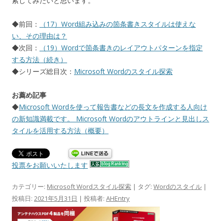
索してみたいと思います。
◆前回：
（17）Word組み込みの箇条書きスタイルは使えな
い、その理由は？
◆次回：
（19）Wordで箇条書きのレイアウトパターンを指定
する方法（続き）
◆シリーズ総目次：
Microsoft Wordのスタイル探索
お薦め記事
◆
Microsoft Wordを使って報告書などの長文を作成する人向け
の新知識満載です。 Microsoft Wordのアウトラインと見出しス
タイルを活用する方法（概要）
投票をお願いいたします
カテゴリー:
Microsoft Wordスタイル探索
| タグ:
Wordのスタイル
|
投稿日:
2021年5月31日
|
投稿者:
AHEntry