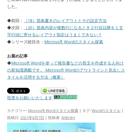
した。
◆前回：
（18）箇条書きのレイアウトとその設定方法
◆次回：
（20）箇条内容が複数行になるとき２行目以降を１文
字行頭に寄せるレイアウト指定はうまくできない？
◆シリーズ総目次：
Microsoft Wordのスタイル探索
お薦め記事
◆
Microsoft Wordを使って報告書などの長文を作成する人向け
の新知識満載です。 Microsoft Wordのアウトラインと見出しス
タイルを活用する方法（概要）
投票をお願いいたします
カテゴリー:
Microsoft Wordスタイル探索
| タグ:
Wordのスタイル
|
投稿日:
2021年6月7日
|
投稿者:
AHEntry