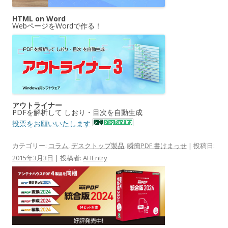
HTML on Word
WebページをWordで作る！
アウトライナー
PDFを解析して しおり・目次を自動生成
投票をお願いいたします
カテゴリー:
コラム
,
デスクトップ製品
,
瞬簡PDF 書けまっせ
| 投稿日:
2015年3月3日
|
投稿者:
AHEntry