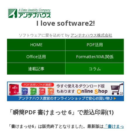
I love software2!
ソフトウェアに愛を込めて by
アンテナハウス株式会社
HOME
PDF活用
Office活用
Formatter/XML関係
連載記事
コラム
「瞬簡PDF 書けまっせ 6」で差込印刷(1)
「書けまっせ6」は販売終了となりました。最新版は
「書けまっ