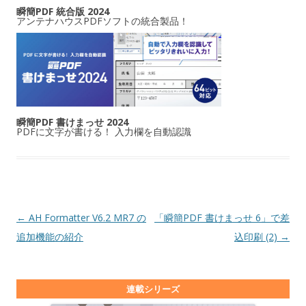
瞬簡PDF 統合版 2024
アンテナハウスPDFソフトの統合製品！
瞬簡PDF 書けまっせ 2024
PDFに文字が書ける！ 入力欄を自動認識
投稿ナビゲーション
←
AH Formatter V6.2 MR7 の
「瞬簡PDF 書けまっせ 6」で差
追加機能の紹介
込印刷 (2)
→
連載シリーズ