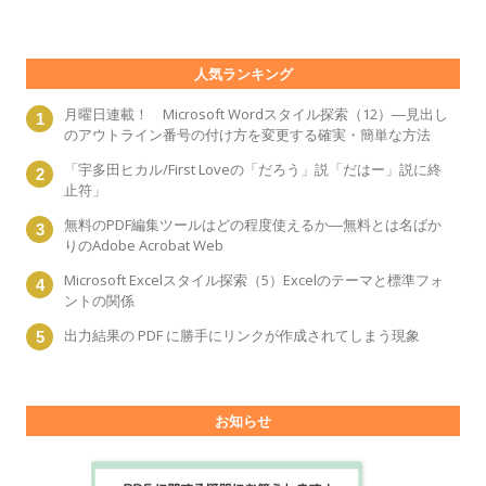
人気ランキング
月曜日連載！ Microsoft Wordスタイル探索（12）―見出し
のアウトライン番号の付け方を変更する確実・簡単な方法
「宇多田ヒカル/First Loveの「だろう」説「だはー」説に終
止符」
無料のPDF編集ツールはどの程度使えるか―無料とは名ばか
りのAdobe Acrobat Web
Microsoft Excelスタイル探索（5）Excelのテーマと標準フォ
ントの関係
出力結果の PDF に勝手にリンクが作成されてしまう現象
お知らせ