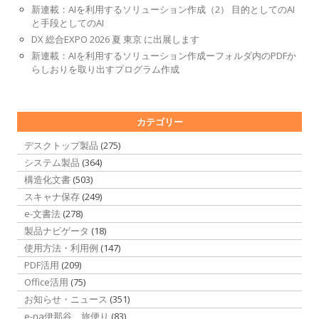
新連載：AIを利用するソリューション作成（2） 目的としてのAI
と手段としてのAI
DX 総合EXPO 2026 夏 東京 に出展します
新連載：AIを利用するソリューション作成ーフォルダ内のPDFか
らしおりを取り出すプログラム作成
カテゴリー
デスクトップ製品
(275)
システム製品
(364)
構造化文書
(503)
スキャナ保存
(249)
e-文書法
(278)
製品ナビゲータ
(18)
使用方法・利用例
(147)
PDF活用
(209)
Office活用
(75)
お知らせ・ニュース
(351)
e-na伊那谷 旅便り
(83)