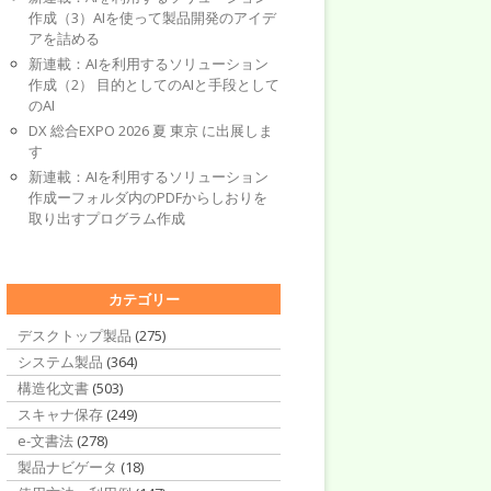
作成（3）AIを使って製品開発のアイデ
アを詰める
新連載：AIを利用するソリューション
作成（2） 目的としてのAIと手段として
のAI
DX 総合EXPO 2026 夏 東京 に出展しま
す
新連載：AIを利用するソリューション
作成ーフォルダ内のPDFからしおりを
取り出すプログラム作成
カテゴリー
デスクトップ製品
(275)
システム製品
(364)
構造化文書
(503)
スキャナ保存
(249)
e-文書法
(278)
製品ナビゲータ
(18)