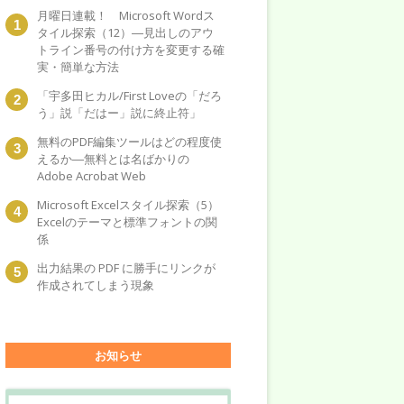
月曜日連載！ Microsoft Wordス
タイル探索（12）―見出しのアウ
トライン番号の付け方を変更する確
実・簡単な方法
「宇多田ヒカル/First Loveの「だろ
う」説「だはー」説に終止符」
無料のPDF編集ツールはどの程度使
えるか―無料とは名ばかりの
Adobe Acrobat Web
Microsoft Excelスタイル探索（5）
Excelのテーマと標準フォントの関
係
出力結果の PDF に勝手にリンクが
作成されてしまう現象
お知らせ