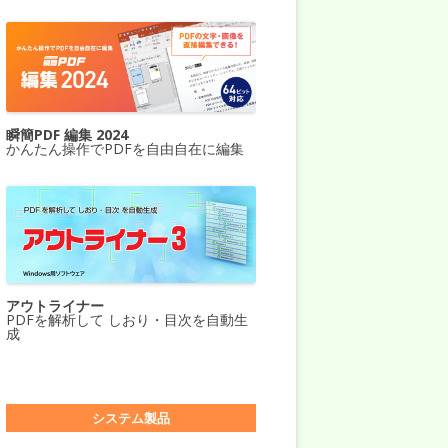
瞬簡PDF 編集 2024
かんたん操作でPDFを自由自在に編集
アウトライナー
PDFを解析して しおり・目次を自動生
成
システム製品