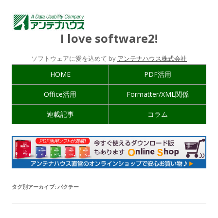
I love software2!
ソフトウェアに愛を込めて by
アンテナハウス株式会社
HOME
PDF活用
Office活用
Formatter/XML関係
連載記事
コラム
タグ別アーカイブ:
パクチー