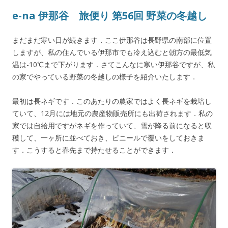
e-na 伊那谷 旅便り 第56回 野菜の冬越し
まだまだ寒い日が続きます．ここ伊那谷は長野県の南部に位置
しますが、私の住んでいる伊那市でも冷え込むと朝方の最低気
温は-10℃まで下がります．さてこんなに寒い伊那谷ですが、私
の家でやっている野菜の冬越しの様子を紹介いたします．
最初は長ネギです．このあたりの農家ではよく長ネギを栽培し
ていて、12月には地元の農産物販売所にも出荷されます．私の
家では自給用ですがネギを作っていて、雪が降る前になると収
穫して、一ヶ所に並べておき、ビニールで覆いをしておきま
す．こうすると春先まで持たせることができます．