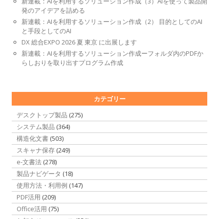
新連載：AIを利用するソリューション作成（3）AIを使って製品開
発のアイデアを詰める
新連載：AIを利用するソリューション作成（2） 目的としてのAI
と手段としてのAI
DX 総合EXPO 2026 夏 東京 に出展します
新連載：AIを利用するソリューション作成ーフォルダ内のPDFか
らしおりを取り出すプログラム作成
カテゴリー
デスクトップ製品
(275)
システム製品
(364)
構造化文書
(503)
スキャナ保存
(249)
e-文書法
(278)
製品ナビゲータ
(18)
使用方法・利用例
(147)
PDF活用
(209)
Office活用
(75)