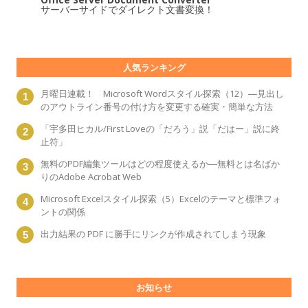
サーバーサイドでダイレクト文書変換！
人気ランキング
月曜日連載！ Microsoft Wordスタイル探索（12）―見出し
のアウトライン番号の付け方を変更する確実・簡単な方法
「宇多田ヒカル/First Loveの「だろう」説「だはー」説に終
止符」
無料のPDF編集ツールはどの程度使えるか―無料とは名ばか
りのAdobe Acrobat Web
Microsoft Excelスタイル探索（5）Excelのテーマと標準フォ
ントの関係
出力結果の PDF に勝手にリンクが作成されてしまう現象
お知らせ