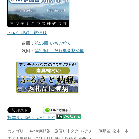
e-na伊那谷 旅便り
前回：
第55回 いちご狩り
次回：
第57回 しだれ栗森林公園
投票をお願いいたします
カテゴリー:
e-na伊那谷 旅便り
| タグ:
パクチー
,
伊那谷
,
松本一本
ネギ
| 投稿日:
2021年1月29日
|
投稿者:
AHEntry